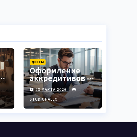
ДИЕТЫ
Оформление
аккредитивов в
ки
международной
23 МАРТА 2026
торговле
STUDIOHALLO_