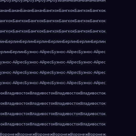
анан
Банан
Банан
Банан
Бангкок
Бангкок
Бангкок
Бангкок
ангкок
Бангкок
Бангкок
Бангкок
Бангкок
Бангкок
Бангкок
ангкок
Бангкок
Бангкок
Бангкок
Бангкок
Бангкок
Бангкок
лин
Берлин
Берлин
Берлин
Берлин
Берлин
Берлин
Берлин
ерлин
Берлин
Буэнос-Айрес
Буэнос-Айрес
Буэнос-Айрес
уэнос-Айрес
Буэнос-Айрес
Буэнос-Айрес
Буэнос-Айрес
уэнос-Айрес
Буэнос-Айрес
Буэнос-Айрес
Буэнос-Айрес
уэнос-Айрес
Буэнос-Айрес
Буэнос-Айрес
Буэнос-Айрес
ток
Владивосток
Владивосток
Владивосток
Владивосток
ток
Владивосток
Владивосток
Владивосток
Владивосток
ток
Владивосток
Владивосток
Владивосток
Владивосток
ток
Владивосток
Владивосток
Владивосток
Владивосток
Воронеж
Воронеж
Воронеж
Воронеж
Воронеж
Воронеж