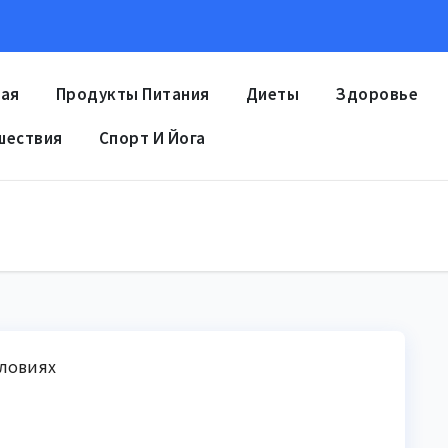
ная
Продукты Питания
Диеты
Здоровье
шествия
Спорт И Йога
словиях