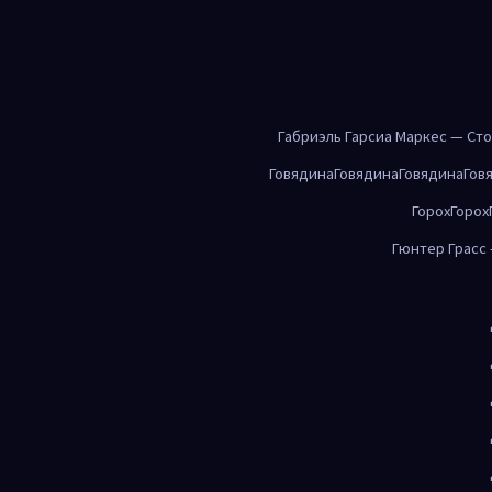
Габриэль Гарсиа Маркес — Ст
Говядина
Говядина
Говядина
Гов
Горох
Горох
Гюнтер Грасс