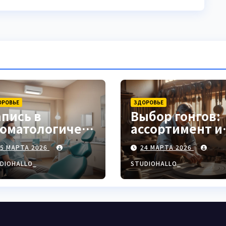
ОРОВЬЕ
ЗДОРОВЬЕ
апись в
Выбор гонгов:
томатологическ
ассортимент и
ю клинику
характеристи
25 МАРТА 2026
24 МАРТА 2026
DIOHALLO_
STUDIOHALLO_