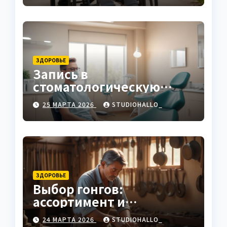
ЗДОРОВЬЕ
Запись в
стоматологическую
клинику
25 МАРТА 2026
STUDIOHALLO_
ЗДОРОВЬЕ
Выбор гонгов:
ассортимент и
характеристики
24 МАРТА 2026
STUDIOHALLO_