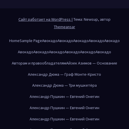
Сайт работает на WordPress
|
Тема: Newsup, автор
Themeansar
Home
Sample Page
Авокадо
Авокадо
Авокадо
Авокадо
Авокадо
Авокадо
Авокадо
Авокадо
Авокадо
Авокадо
Авокадо
Авторам и правообладателям
Айзек Азимов — Основание
Александр Дюма — Граф Монте-Кристо
Александр Дюма — Три мушкетёра
Александр Пушкин — Евгений Онегин
Александр Пушкин — Евгений Онегин
Александр Пушкин — Евгений Онегин