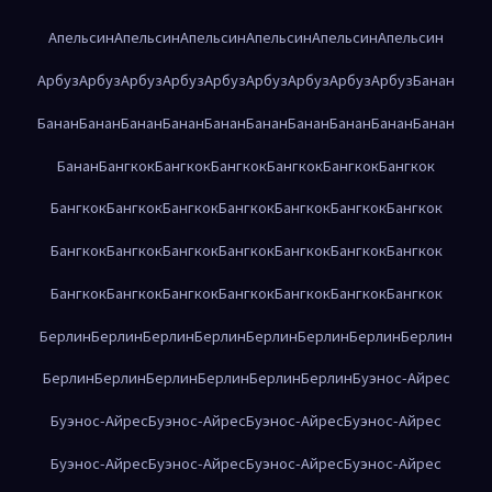
Апельсин
Апельсин
Апельсин
Апельсин
Апельсин
Апельсин
Арбуз
Арбуз
Арбуз
Арбуз
Арбуз
Арбуз
Арбуз
Арбуз
Арбуз
Банан
Банан
Банан
Банан
Банан
Банан
Банан
Банан
Банан
Банан
Банан
Банан
Бангкок
Бангкок
Бангкок
Бангкок
Бангкок
Бангкок
Бангкок
Бангкок
Бангкок
Бангкок
Бангкок
Бангкок
Бангкок
Бангкок
Бангкок
Бангкок
Бангкок
Бангкок
Бангкок
Бангкок
Бангкок
Бангкок
Бангкок
Бангкок
Бангкок
Бангкок
Бангкок
Берлин
Берлин
Берлин
Берлин
Берлин
Берлин
Берлин
Берлин
Берлин
Берлин
Берлин
Берлин
Берлин
Берлин
Буэнос-Айрес
Буэнос-Айрес
Буэнос-Айрес
Буэнос-Айрес
Буэнос-Айрес
Буэнос-Айрес
Буэнос-Айрес
Буэнос-Айрес
Буэнос-Айрес