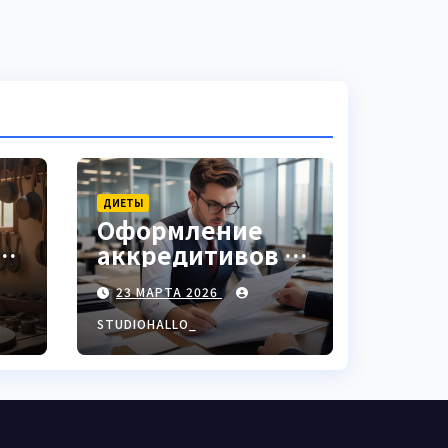
ДИЕТЫ
Оформление
аккредитивов в
ки
международной
23 МАРТА 2026
торговле
STUDIOHALLO_