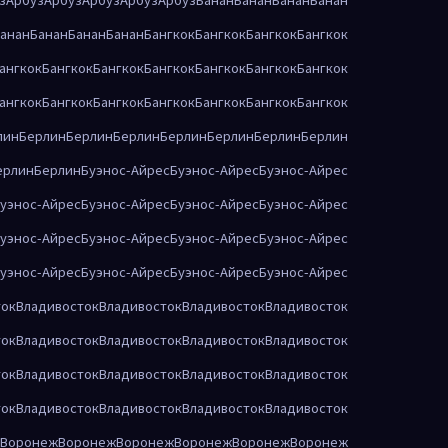
анан
Банан
Банан
Банан
Бангкок
Бангкок
Бангкок
Бангкок
ангкок
Бангкок
Бангкок
Бангкок
Бангкок
Бангкок
Бангкок
ангкок
Бангкок
Бангкок
Бангкок
Бангкок
Бангкок
Бангкок
лин
Берлин
Берлин
Берлин
Берлин
Берлин
Берлин
Берлин
ерлин
Берлин
Буэнос-Айрес
Буэнос-Айрес
Буэнос-Айрес
уэнос-Айрес
Буэнос-Айрес
Буэнос-Айрес
Буэнос-Айрес
уэнос-Айрес
Буэнос-Айрес
Буэнос-Айрес
Буэнос-Айрес
уэнос-Айрес
Буэнос-Айрес
Буэнос-Айрес
Буэнос-Айрес
ток
Владивосток
Владивосток
Владивосток
Владивосток
ток
Владивосток
Владивосток
Владивосток
Владивосток
ток
Владивосток
Владивосток
Владивосток
Владивосток
ток
Владивосток
Владивосток
Владивосток
Владивосток
Воронеж
Воронеж
Воронеж
Воронеж
Воронеж
Воронеж