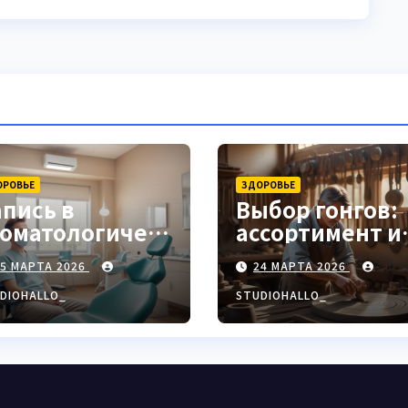
ОРОВЬЕ
ЗДОРОВЬЕ
апись в
Выбор гонгов:
томатологическ
ассортимент и
ю клинику
характеристи
25 МАРТА 2026
24 МАРТА 2026
DIOHALLO_
STUDIOHALLO_