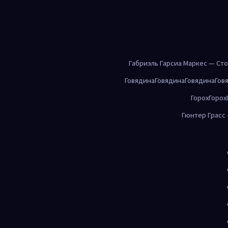
Габриэль Гарсиа Маркес — Ст
Говядина
Говядина
Говядина
Гов
Горох
Горох
Гюнтер Грасс