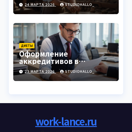
характеристики
24 МАРТА 2026
STUDIOHALLO_
ДИЕТЫ
Оформление
аккредитивов в
международной
23 МАРТА 2026
STUDIOHALLO_
торговле
work-lance.ru