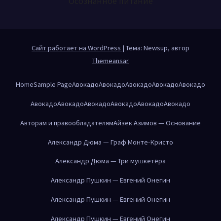
Осознанное питание
Сайт работает на WordPress
|
Тема: Newsup, автор
Themeansar
Home
Sample Page
Авокадо
Авокадо
Авокадо
Авокадо
Авокадо
Авокадо
Авокадо
Авокадо
Авокадо
Авокадо
Авокадо
Авторам и правообладателям
Айзек Азимов — Основание
Александр Дюма — Граф Монте-Кристо
Александр Дюма — Три мушкетёра
Александр Пушкин — Евгений Онегин
Александр Пушкин — Евгений Онегин
Александр Пушкин — Евгений Онегин