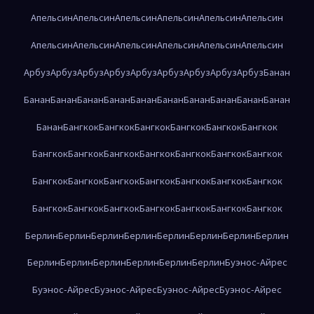
Апельсин
Апельсин
Апельсин
Апельсин
Апельсин
Апельсин
Апельсин
Апельсин
Апельсин
Апельсин
Апельсин
Апельсин
Арбуз
Арбуз
Арбуз
Арбуз
Арбуз
Арбуз
Арбуз
Арбуз
Арбуз
Банан
Банан
Банан
Банан
Банан
Банан
Банан
Банан
Банан
Банан
Банан
Банан
Бангкок
Бангкок
Бангкок
Бангкок
Бангкок
Бангкок
Бангкок
Бангкок
Бангкок
Бангкок
Бангкок
Бангкок
Бангкок
Бангкок
Бангкок
Бангкок
Бангкок
Бангкок
Бангкок
Бангкок
Бангкок
Бангкок
Бангкок
Бангкок
Бангкок
Бангкок
Бангкок
Берлин
Берлин
Берлин
Берлин
Берлин
Берлин
Берлин
Берлин
Берлин
Берлин
Берлин
Берлин
Берлин
Берлин
Буэнос-Айрес
Буэнос-Айрес
Буэнос-Айрес
Буэнос-Айрес
Буэнос-Айрес