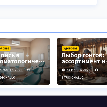
ОРОВЬЕ
ЗДОРОВЬЕ
апись в
Выбор гонгов:
томатологическ
ассортимент и
ю клинику
характеристи
25 МАРТА 2026
24 МАРТА 2026
DIOHALLO_
STUDIOHALLO_