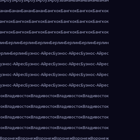
анан
Банан
Банан
Банан
Бангкок
Бангкок
Бангкок
Бангкок
ангкок
Бангкок
Бангкок
Бангкок
Бангкок
Бангкок
Бангкок
ангкок
Бангкок
Бангкок
Бангкок
Бангкок
Бангкок
Бангкок
лин
Берлин
Берлин
Берлин
Берлин
Берлин
Берлин
Берлин
ерлин
Берлин
Буэнос-Айрес
Буэнос-Айрес
Буэнос-Айрес
уэнос-Айрес
Буэнос-Айрес
Буэнос-Айрес
Буэнос-Айрес
уэнос-Айрес
Буэнос-Айрес
Буэнос-Айрес
Буэнос-Айрес
уэнос-Айрес
Буэнос-Айрес
Буэнос-Айрес
Буэнос-Айрес
ток
Владивосток
Владивосток
Владивосток
Владивосток
ток
Владивосток
Владивосток
Владивосток
Владивосток
ток
Владивосток
Владивосток
Владивосток
Владивосток
ток
Владивосток
Владивосток
Владивосток
Владивосток
Воронеж
Воронеж
Воронеж
Воронеж
Воронеж
Воронеж