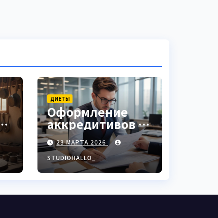
ДИЕТЫ
Оформление
аккредитивов в
ки
международной
23 МАРТА 2026
торговле
STUDIOHALLO_