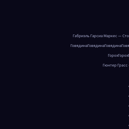
Габриэль Гарсиа Маркес — Ст
Говядина
Говядина
Говядина
Гов
Горох
Горох
Гюнтер Грасс