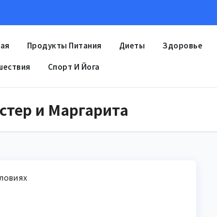
ная
Продукты Питания
Диеты
Здоровье
шествия
Спорт И Йога
стер и Маргарита
словиях