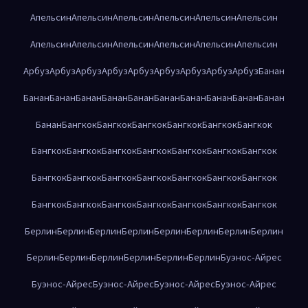
Апельсин
Апельсин
Апельсин
Апельсин
Апельсин
Апельсин
Апельсин
Апельсин
Апельсин
Апельсин
Апельсин
Апельсин
Арбуз
Арбуз
Арбуз
Арбуз
Арбуз
Арбуз
Арбуз
Арбуз
Арбуз
Банан
Банан
Банан
Банан
Банан
Банан
Банан
Банан
Банан
Банан
Банан
Банан
Бангкок
Бангкок
Бангкок
Бангкок
Бангкок
Бангкок
Бангкок
Бангкок
Бангкок
Бангкок
Бангкок
Бангкок
Бангкок
Бангкок
Бангкок
Бангкок
Бангкок
Бангкок
Бангкок
Бангкок
Бангкок
Бангкок
Бангкок
Бангкок
Бангкок
Бангкок
Бангкок
Берлин
Берлин
Берлин
Берлин
Берлин
Берлин
Берлин
Берлин
Берлин
Берлин
Берлин
Берлин
Берлин
Берлин
Буэнос-Айрес
Буэнос-Айрес
Буэнос-Айрес
Буэнос-Айрес
Буэнос-Айрес