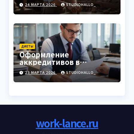
характеристики
24 МАРТА 2026
STUDIOHALLO_
ДИЕТЫ
Оформление
аккредитивов в
международной
23 МАРТА 2026
STUDIOHALLO_
торговле
work-lance.ru