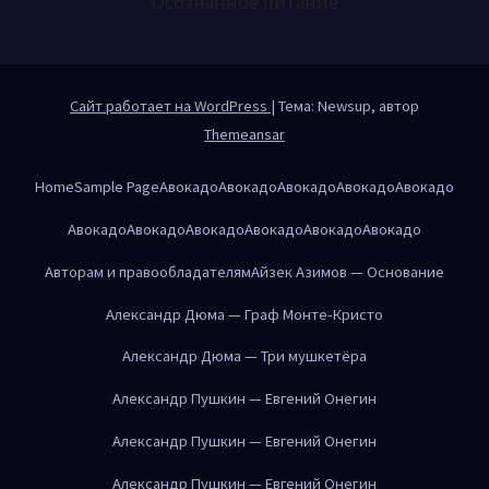
Осознанное питание
Сайт работает на WordPress
|
Тема: Newsup, автор
Themeansar
Home
Sample Page
Авокадо
Авокадо
Авокадо
Авокадо
Авокадо
Авокадо
Авокадо
Авокадо
Авокадо
Авокадо
Авокадо
Авторам и правообладателям
Айзек Азимов — Основание
Александр Дюма — Граф Монте-Кристо
Александр Дюма — Три мушкетёра
Александр Пушкин — Евгений Онегин
Александр Пушкин — Евгений Онегин
Александр Пушкин — Евгений Онегин