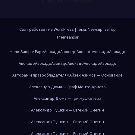
Осознанное питание
Сайт работает на WordPress
|
Тема: Newsup, автор
Themeansar
Home
Sample Page
Авокадо
Авокадо
Авокадо
Авокадо
Авокадо
Авокадо
Авокадо
Авокадо
Авокадо
Авокадо
Авокадо
Авторам и правообладателям
Айзек Азимов — Основание
Александр Дюма — Граф Монте-Кристо
Александр Дюма — Три мушкетёра
Александр Пушкин — Евгений Онегин
Александр Пушкин — Евгений Онегин
Александр Пушкин — Евгений Онегин