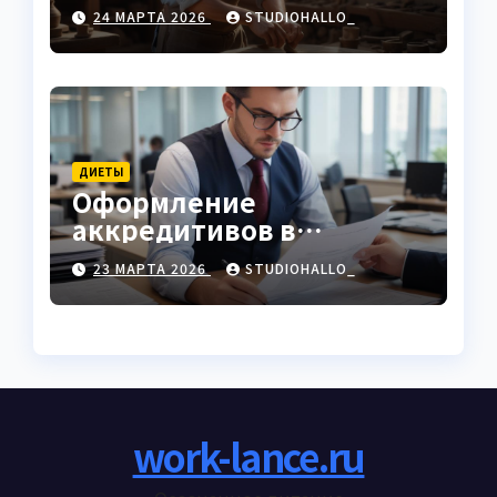
характеристики
24 МАРТА 2026
STUDIOHALLO_
ДИЕТЫ
Оформление
аккредитивов в
международной
23 МАРТА 2026
STUDIOHALLO_
торговле
work-lance.ru