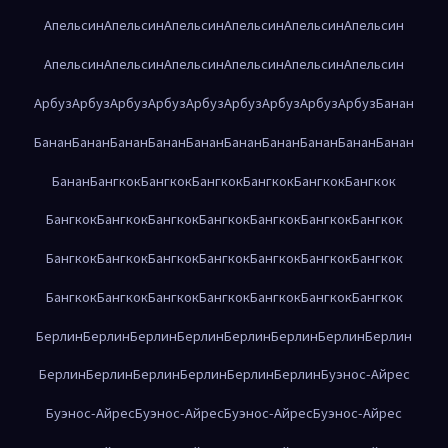
Апельсин
Апельсин
Апельсин
Апельсин
Апельсин
Апельсин
Апельсин
Апельсин
Апельсин
Апельсин
Апельсин
Апельсин
Арбуз
Арбуз
Арбуз
Арбуз
Арбуз
Арбуз
Арбуз
Арбуз
Арбуз
Банан
Банан
Банан
Банан
Банан
Банан
Банан
Банан
Банан
Банан
Банан
Банан
Бангкок
Бангкок
Бангкок
Бангкок
Бангкок
Бангкок
Бангкок
Бангкок
Бангкок
Бангкок
Бангкок
Бангкок
Бангкок
Бангкок
Бангкок
Бангкок
Бангкок
Бангкок
Бангкок
Бангкок
Бангкок
Бангкок
Бангкок
Бангкок
Бангкок
Бангкок
Бангкок
Берлин
Берлин
Берлин
Берлин
Берлин
Берлин
Берлин
Берлин
Берлин
Берлин
Берлин
Берлин
Берлин
Берлин
Буэнос-Айрес
Буэнос-Айрес
Буэнос-Айрес
Буэнос-Айрес
Буэнос-Айрес