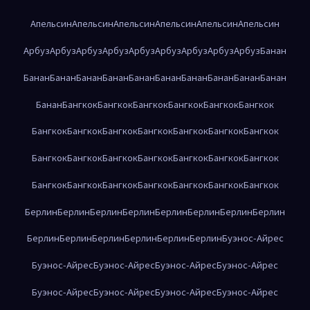
Апельсин
Апельсин
Апельсин
Апельсин
Апельсин
Апельсин
Арбуз
Арбуз
Арбуз
Арбуз
Арбуз
Арбуз
Арбуз
Арбуз
Арбуз
Банан
Банан
Банан
Банан
Банан
Банан
Банан
Банан
Банан
Банан
Банан
Банан
Бангкок
Бангкок
Бангкок
Бангкок
Бангкок
Бангкок
Бангкок
Бангкок
Бангкок
Бангкок
Бангкок
Бангкок
Бангкок
Бангкок
Бангкок
Бангкок
Бангкок
Бангкок
Бангкок
Бангкок
Бангкок
Бангкок
Бангкок
Бангкок
Бангкок
Бангкок
Бангкок
Берлин
Берлин
Берлин
Берлин
Берлин
Берлин
Берлин
Берлин
Берлин
Берлин
Берлин
Берлин
Берлин
Берлин
Буэнос-Айрес
Буэнос-Айрес
Буэнос-Айрес
Буэнос-Айрес
Буэнос-Айрес
Буэнос-Айрес
Буэнос-Айрес
Буэнос-Айрес
Буэнос-Айрес