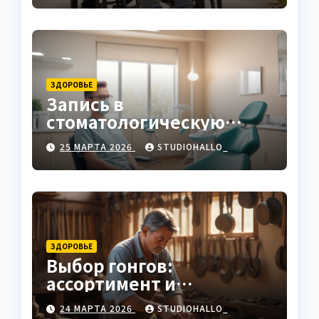
ЗДОРОВЬЕ
Запись в
стоматологическую
клинику
25 МАРТА 2026
STUDIOHALLO_
ЗДОРОВЬЕ
Выбор гонгов:
ассортимент и
характеристики
24 МАРТА 2026
STUDIOHALLO_