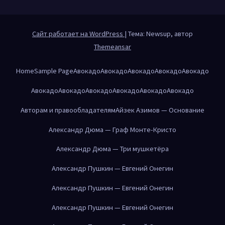
Сайт работает на WordPress
|
Тема: Newsup, автор
Themeansar
Home
Sample Page
Авокадо
Авокадо
Авокадо
Авокадо
Авокадо
Авокадо
Авокадо
Авокадо
Авокадо
Авокадо
Авокадо
Авторам и правообладателям
Айзек Азимов — Основание
Александр Дюма — Граф Монте-Кристо
Александр Дюма — Три мушкетёра
Александр Пушкин — Евгений Онегин
Александр Пушкин — Евгений Онегин
Александр Пушкин — Евгений Онегин