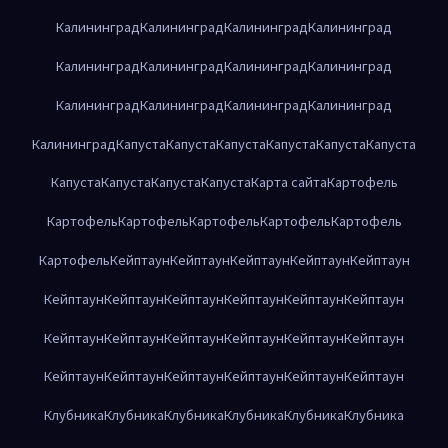
Калининград
Калининград
Калининград
Калининград
Калининград
Калининград
Калининград
Калининград
Калининград
Калининград
Калининград
Калининград
Калининград
Капуста
Капуста
Капуста
Капуста
Капуста
Капуста
Капуста
Капуста
Капуста
Капуста
Карта сайта
Картофель
Картофель
Картофель
Картофель
Картофель
Картофель
Картофель
Кейптаун
Кейптаун
Кейптаун
Кейптаун
Кейптаун
Кейптаун
Кейптаун
Кейптаун
Кейптаун
Кейптаун
Кейптаун
Кейптаун
Кейптаун
Кейптаун
Кейптаун
Кейптаун
Кейптаун
Кейптаун
Кейптаун
Кейптаун
Кейптаун
Кейптаун
Кейптаун
Клубника
Клубника
Клубника
Клубника
Клубника
Клубника