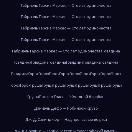
Габриэль Гарсиа Маркес — Сто лет одиночества
Габриэль Гарсиа Маркес — Сто лет одиночества
Габриэль Гарсиа Маркес — Сто лет одиночества
Габриэль Гарсиа Маркес — Сто лет одиночества
Габриэль Гарсиа Маркес — Сто лет одиночества
Говядина
Говядина
Говядина
Говядина
Говядина
Говядина
Говядина
Говядина
Горох
Горох
Горох
Горох
Горох
Горох
Горох
Горох
Горох
Горох
Горох
Груша
Груша
Груша
Груша
Груша
Груша
Груша
Груша
Груша
Гюнтер Грасс — Жестяной барабан
Даниэль Дефо — Робинзон Крузо
Дж. Д. Сэлинджер — Над пропастью во ржи
Дж. К. Роулинг — Гарри Поттер и философский камень