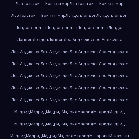
Лев Толстой — Война и мир
Лев Толстой — Война и мир
Лев Толстой — Война и мир
Лондон
Лондон
Лондон
Лондон
Лондон
Лондон
Лондон
Лондон
Лондон
Лондон
Лондон
Лондон
Лондон
Лондон
Лос-Анджелес
Лос-Анджелес
Лос-Анджелес
Лос-Анджелес
Лос-Анджелес
Лос-Анджелес
Лос-Анджелес
Лос-Анджелес
Лос-Анджелес
Лос-Анджелес
Лос-Анджелес
Лос-Анджелес
Лос-Анджелес
Лос-Анджелес
Лос-Анджелес
Лос-Анджелес
Лос-Анджелес
Лос-Анджелес
Лос-Анджелес
Лос-Анджелес
Лос-Анджелес
Лос-Анджелес
Мадрид
Мадрид
Мадрид
Мадрид
Мадрид
Мадрид
Мадрид
Мадрид
Мадрид
Мадрид
Мадрид
Мадрид
Мадрид
Мадрид
Мадрид
Мадрид
Мадрид
Мадрид
Мадрид
Макароны
Макароны