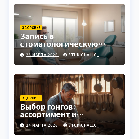
ЗДОРОВЬЕ
Запись в
стоматологическую
клинику
25 МАРТА 2026
STUDIOHALLO_
ЗДОРОВЬЕ
Выбор гонгов:
ассортимент и
характеристики
24 МАРТА 2026
STUDIOHALLO_