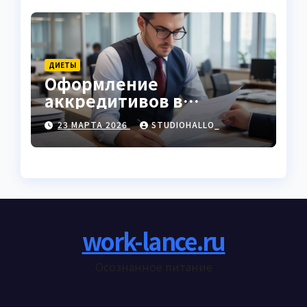
ДИЕТЫ
Оформление
аккредитивов в
международной
23 МАРТА 2026
STUDIOHALLO_
торговле
work-lance.ru
Осознанное питание