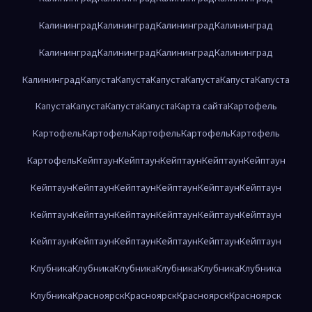
Калининград
Калининград
Калининград
Калининград
Калининград
Калининград
Калининград
Калининград
Калининград
Капуста
Капуста
Капуста
Капуста
Капуста
Капуста
Капуста
Капуста
Капуста
Капуста
Карта сайта
Картофель
Картофель
Картофель
Картофель
Картофель
Картофель
Картофель
Кейптаун
Кейптаун
Кейптаун
Кейптаун
Кейптаун
Кейптаун
Кейптаун
Кейптаун
Кейптаун
Кейптаун
Кейптаун
Кейптаун
Кейптаун
Кейптаун
Кейптаун
Кейптаун
Кейптаун
Кейптаун
Кейптаун
Кейптаун
Кейптаун
Кейптаун
Кейптаун
Клубника
Клубника
Клубника
Клубника
Клубника
Клубника
Клубника
Красноярск
Красноярск
Красноярск
Красноярск