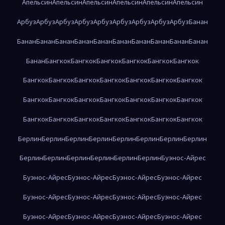
Апельсин
Апельсин
Апельсин
Апельсин
Апельсин
Апельсин
Арбуз
Арбуз
Арбуз
Арбуз
Арбуз
Арбуз
Арбуз
Арбуз
Арбуз
Банан
Банан
Банан
Банан
Банан
Банан
Банан
Банан
Банан
Банан
Банан
Банан
Бангкок
Бангкок
Бангкок
Бангкок
Бангкок
Бангкок
Бангкок
Бангкок
Бангкок
Бангкок
Бангкок
Бангкок
Бангкок
Бангкок
Бангкок
Бангкок
Бангкок
Бангкок
Бангкок
Бангкок
Бангкок
Бангкок
Бангкок
Бангкок
Бангкок
Бангкок
Бангкок
Берлин
Берлин
Берлин
Берлин
Берлин
Берлин
Берлин
Берлин
Берлин
Берлин
Берлин
Берлин
Берлин
Берлин
Буэнос-Айрес
Буэнос-Айрес
Буэнос-Айрес
Буэнос-Айрес
Буэнос-Айрес
Буэнос-Айрес
Буэнос-Айрес
Буэнос-Айрес
Буэнос-Айрес
Буэнос-Айрес
Буэнос-Айрес
Буэнос-Айрес
Буэнос-Айрес