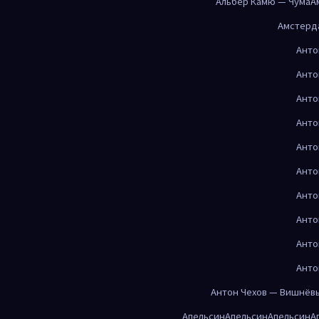
Альбер Камю — Чума
А
Амстерд
Анто
Анто
Анто
Анто
Анто
Анто
Анто
Анто
Анто
Анто
Антон Чехов — Вишнёв
Апельсин
Апельсин
Апельсин
А