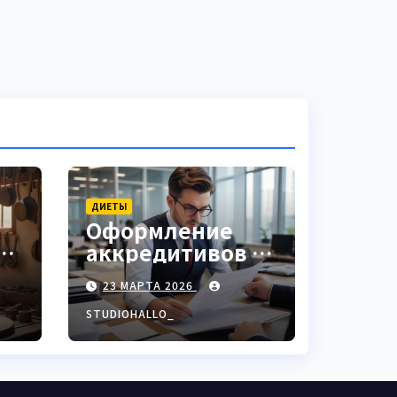
ДИЕТЫ
Оформление
аккредитивов в
ки
международной
23 МАРТА 2026
торговле
STUDIOHALLO_