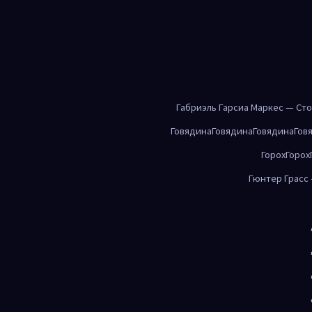
Габриэль Гарсиа Маркес — Ст
Говядина
Говядина
Говядина
Гов
Горох
Горох
Гюнтер Грасс