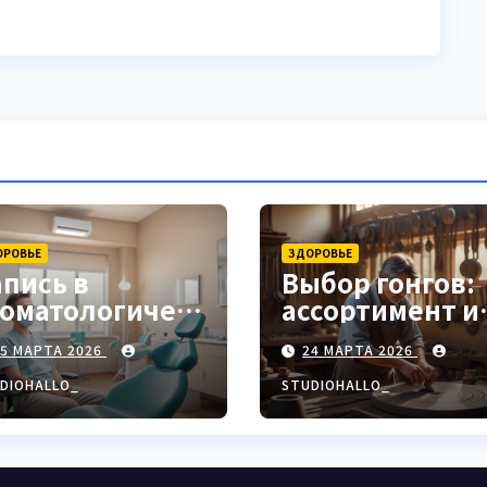
ОРОВЬЕ
ЗДОРОВЬЕ
апись в
Выбор гонгов:
томатологическ
ассортимент и
ю клинику
характеристи
25 МАРТА 2026
24 МАРТА 2026
DIOHALLO_
STUDIOHALLO_