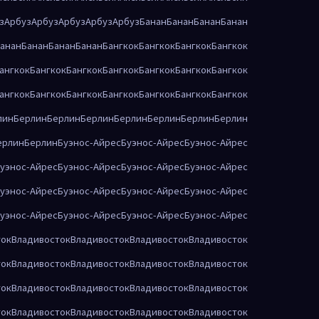
з
Арбуз
Арбуз
Арбуз
Арбуз
Арбуз
Банан
Банан
Банан
Банан
анан
Банан
Банан
Банан
Бангкок
Бангкок
Бангкок
Бангкок
ангкок
Бангкок
Бангкок
Бангкок
Бангкок
Бангкок
Бангкок
ангкок
Бангкок
Бангкок
Бангкок
Бангкок
Бангкок
Бангкок
лин
Берлин
Берлин
Берлин
Берлин
Берлин
Берлин
Берлин
ерлин
Берлин
Буэнос-Айрес
Буэнос-Айрес
Буэнос-Айрес
уэнос-Айрес
Буэнос-Айрес
Буэнос-Айрес
Буэнос-Айрес
уэнос-Айрес
Буэнос-Айрес
Буэнос-Айрес
Буэнос-Айрес
уэнос-Айрес
Буэнос-Айрес
Буэнос-Айрес
Буэнос-Айрес
ток
Владивосток
Владивосток
Владивосток
Владивосток
ток
Владивосток
Владивосток
Владивосток
Владивосток
ток
Владивосток
Владивосток
Владивосток
Владивосток
ток
Владивосток
Владивосток
Владивосток
Владивосток