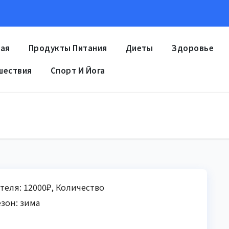
ная
Продукты Питания
Диеты
Здоровье
шествия
Спорт И Йога
теля: 12000₽, Количество
зон: зима