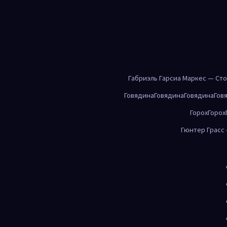
Габриэль Гарсиа Маркес — Ст
Говядина
Говядина
Говядина
Гов
Горох
Горох
Гюнтер Грасс