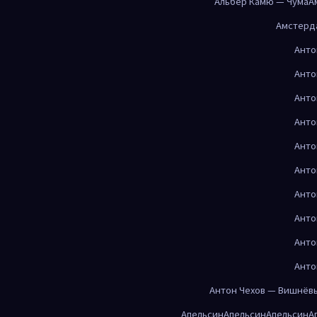
Альбер Камю — Чума
А
Амстерд
Анто
Анто
Анто
Анто
Анто
Анто
Анто
Анто
Анто
Анто
Антон Чехов — Вишнёв
Апельсин
Апельсин
Апельсин
А