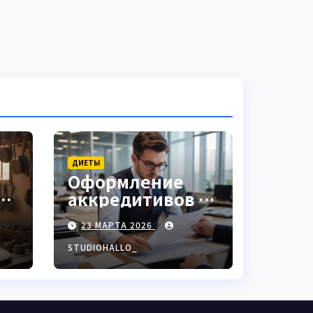
ДИЕТЫ
Оформление
аккредитивов в
ки
международной
23 МАРТА 2026
торговле
STUDIOHALLO_