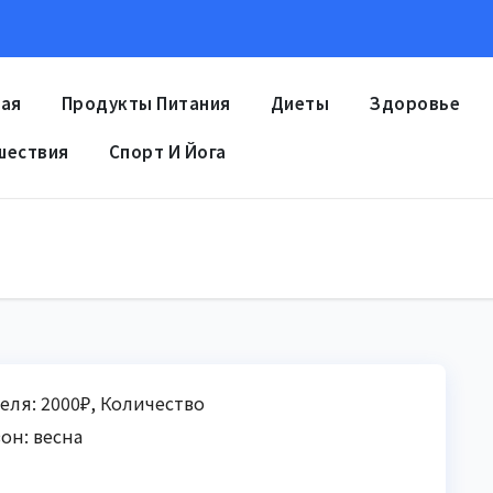
ная
Продукты Питания
Диеты
Здоровье
шествия
Спорт И Йога
еля: 2000₽, Количество
он: весна