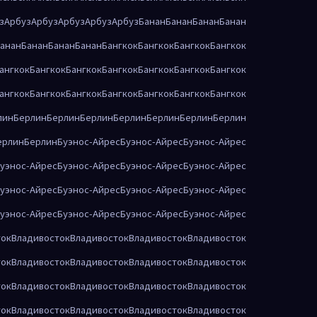
з
Арбуз
Арбуз
Арбуз
Арбуз
Арбуз
Банан
Банан
Банан
Банан
анан
Банан
Банан
Банан
Бангкок
Бангкок
Бангкок
Бангкок
ангкок
Бангкок
Бангкок
Бангкок
Бангкок
Бангкок
Бангкок
ангкок
Бангкок
Бангкок
Бангкок
Бангкок
Бангкок
Бангкок
лин
Берлин
Берлин
Берлин
Берлин
Берлин
Берлин
Берлин
ерлин
Берлин
Буэнос-Айрес
Буэнос-Айрес
Буэнос-Айрес
уэнос-Айрес
Буэнос-Айрес
Буэнос-Айрес
Буэнос-Айрес
уэнос-Айрес
Буэнос-Айрес
Буэнос-Айрес
Буэнос-Айрес
уэнос-Айрес
Буэнос-Айрес
Буэнос-Айрес
Буэнос-Айрес
ток
Владивосток
Владивосток
Владивосток
Владивосток
ток
Владивосток
Владивосток
Владивосток
Владивосток
ток
Владивосток
Владивосток
Владивосток
Владивосток
ток
Владивосток
Владивосток
Владивосток
Владивосток