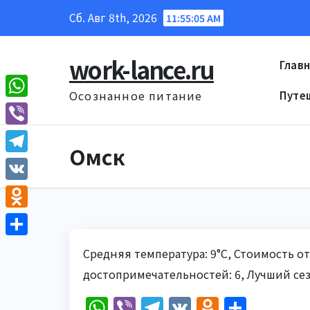
Перейти
Сб. Авг 8th, 2026
11:55:05 AM
к
содержанию
work-lance.ru
Глав
Осознанное питание
Путе
W
h
V
Омск
a
i
T
t
b
e
V
s
e
l
K
A
O
r
e
p
d
О
g
Средняя температура: 9°C, Стоимость от
p
n
т
r
достопримечательностей: 6, Лучший сез
o
п
a
W
Vi
T
V
O
О
k