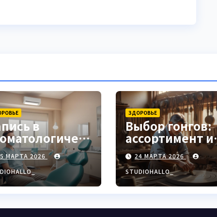
ОРОВЬЕ
ЗДОРОВЬЕ
апись в
Выбор гонгов:
томатологическ
ассортимент и
ю клинику
характеристи
25 МАРТА 2026
24 МАРТА 2026
DIOHALLO_
STUDIOHALLO_