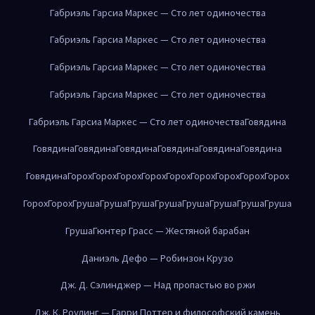
Габриэль Гарсиа Маркес — Сто лет одиночества
Габриэль Гарсиа Маркес — Сто лет одиночества
Габриэль Гарсиа Маркес — Сто лет одиночества
Габриэль Гарсиа Маркес — Сто лет одиночества
Габриэль Гарсиа Маркес — Сто лет одиночества
Говядина
Говядина
Говядина
Говядина
Говядина
Говядина
Говядина
Говядина
Горох
Горох
Горох
Горох
Горох
Горох
Горох
Горох
Горох
Горох
Горох
Груша
Груша
Груша
Груша
Груша
Груша
Груша
Груша
Груша
Гюнтер Грасс — Жестяной барабан
Даниэль Дефо — Робинзон Крузо
Дж. Д. Сэлинджер — Над пропастью во ржи
Дж. К. Роулинг — Гарри Поттер и философский камень