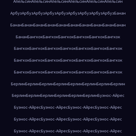
Апельсин
Апельсин
Апельсин
Апельсин
Апельсин
Апельсин
Арбуз
Арбуз
Арбуз
Арбуз
Арбуз
Арбуз
Арбуз
Арбуз
Арбуз
Банан
Банан
Банан
Банан
Банан
Банан
Банан
Банан
Банан
Банан
Банан
Банан
Бангкок
Бангкок
Бангкок
Бангкок
Бангкок
Бангкок
Бангкок
Бангкок
Бангкок
Бангкок
Бангкок
Бангкок
Бангкок
Бангкок
Бангкок
Бангкок
Бангкок
Бангкок
Бангкок
Бангкок
Бангкок
Бангкок
Бангкок
Бангкок
Бангкок
Бангкок
Бангкок
Берлин
Берлин
Берлин
Берлин
Берлин
Берлин
Берлин
Берлин
Берлин
Берлин
Берлин
Берлин
Берлин
Берлин
Буэнос-Айрес
Буэнос-Айрес
Буэнос-Айрес
Буэнос-Айрес
Буэнос-Айрес
Буэнос-Айрес
Буэнос-Айрес
Буэнос-Айрес
Буэнос-Айрес
Буэнос-Айрес
Буэнос-Айрес
Буэнос-Айрес
Буэнос-Айрес