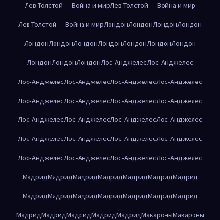
Лев Толстой — Война и мир
Лев Толстой — Война и мир
Лев Толстой — Война и мир
Лондон
Лондон
Лондон
Лондон
Лондон
Лондон
Лондон
Лондон
Лондон
Лондон
Лондон
Лондон
Лондон
Лондон
Лос-Анджелес
Лос-Анджелес
Лос-Анджелес
Лос-Анджелес
Лос-Анджелес
Лос-Анджелес
Лос-Анджелес
Лос-Анджелес
Лос-Анджелес
Лос-Анджелес
Лос-Анджелес
Лос-Анджелес
Лос-Анджелес
Лос-Анджелес
Лос-Анджелес
Лос-Анджелес
Лос-Анджелес
Лос-Анджелес
Лос-Анджелес
Лос-Анджелес
Лос-Анджелес
Лос-Анджелес
Мадрид
Мадрид
Мадрид
Мадрид
Мадрид
Мадрид
Мадрид
Мадрид
Мадрид
Мадрид
Мадрид
Мадрид
Мадрид
Мадрид
Мадрид
Мадрид
Мадрид
Мадрид
Мадрид
Макароны
Макароны