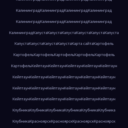
Калининград
Калининград
Калининград
Калининград
Калининград
Калининград
Калининград
Калининград
Калининград
Капуста
Капуста
Капуста
Капуста
Капуста
Капуста
Капуста
Капуста
Капуста
Капуста
Карта сайта
Картофель
Картофель
Картофель
Картофель
Картофель
Картофель
Картофель
Кейптаун
Кейптаун
Кейптаун
Кейптаун
Кейптаун
Кейптаун
Кейптаун
Кейптаун
Кейптаун
Кейптаун
Кейптаун
Кейптаун
Кейптаун
Кейптаун
Кейптаун
Кейптаун
Кейптаун
Кейптаун
Кейптаун
Кейптаун
Кейптаун
Кейптаун
Кейптаун
Клубника
Клубника
Клубника
Клубника
Клубника
Клубника
Клубника
Красноярск
Красноярск
Красноярск
Красноярск