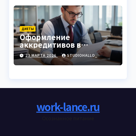
ДИЕТЫ
Оформление
аккредитивов в
международной
23 МАРТА 2026
STUDIOHALLO_
торговле
work-lance.ru
Осознанное питание