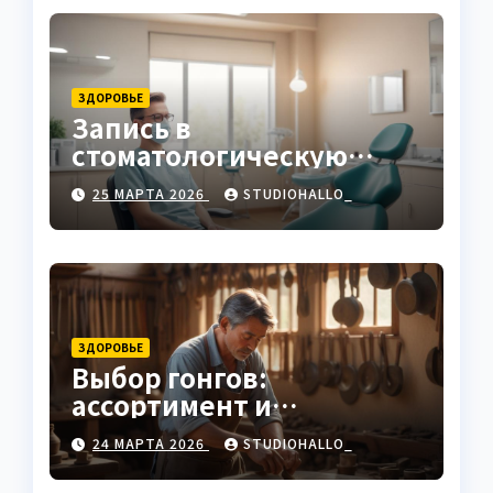
ЗДОРОВЬЕ
Запись в
стоматологическую
клинику
25 МАРТА 2026
STUDIOHALLO_
ЗДОРОВЬЕ
Выбор гонгов:
ассортимент и
характеристики
24 МАРТА 2026
STUDIOHALLO_