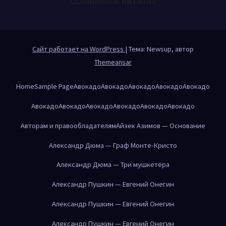
Осознанное питание
Сайт работает на WordPress
|
Тема: Newsup, автор
Themeansar
Home
Sample Page
Авокадо
Авокадо
Авокадо
Авокадо
Авокадо
Авокадо
Авокадо
Авокадо
Авокадо
Авокадо
Авокадо
Авторам и правообладателям
Айзек Азимов — Основание
Александр Дюма — Граф Монте-Кристо
Александр Дюма — Три мушкетёра
Александр Пушкин — Евгений Онегин
Александр Пушкин — Евгений Онегин
Александр Пушкин — Евгений Онегин