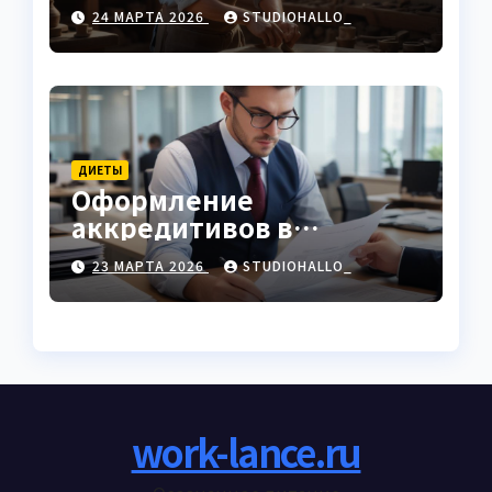
характеристики
24 МАРТА 2026
STUDIOHALLO_
ДИЕТЫ
Оформление
аккредитивов в
международной
23 МАРТА 2026
STUDIOHALLO_
торговле
work-lance.ru