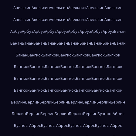
Апельсин
Апельсин
Апельсин
Апельсин
Апельсин
Апельсин
Апельсин
Апельсин
Апельсин
Апельсин
Апельсин
Апельсин
Арбуз
Арбуз
Арбуз
Арбуз
Арбуз
Арбуз
Арбуз
Арбуз
Арбуз
Банан
Банан
Банан
Банан
Банан
Банан
Банан
Банан
Банан
Банан
Банан
Банан
Бангкок
Бангкок
Бангкок
Бангкок
Бангкок
Бангкок
Бангкок
Бангкок
Бангкок
Бангкок
Бангкок
Бангкок
Бангкок
Бангкок
Бангкок
Бангкок
Бангкок
Бангкок
Бангкок
Бангкок
Бангкок
Бангкок
Бангкок
Бангкок
Бангкок
Бангкок
Бангкок
Берлин
Берлин
Берлин
Берлин
Берлин
Берлин
Берлин
Берлин
Берлин
Берлин
Берлин
Берлин
Берлин
Берлин
Буэнос-Айрес
Буэнос-Айрес
Буэнос-Айрес
Буэнос-Айрес
Буэнос-Айрес