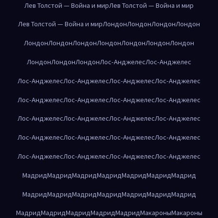
Лев Толстой — Война и мир
Лев Толстой — Война и мир
Лев Толстой — Война и мир
Лондон
Лондон
Лондон
Лондон
Лондон
Лондон
Лондон
Лондон
Лондон
Лондон
Лондон
Лондон
Лондон
Лондон
Лос-Анджелес
Лос-Анджелес
Лос-Анджелес
Лос-Анджелес
Лос-Анджелес
Лос-Анджелес
Лос-Анджелес
Лос-Анджелес
Лос-Анджелес
Лос-Анджелес
Лос-Анджелес
Лос-Анджелес
Лос-Анджелес
Лос-Анджелес
Лос-Анджелес
Лос-Анджелес
Лос-Анджелес
Лос-Анджелес
Лос-Анджелес
Лос-Анджелес
Лос-Анджелес
Лос-Анджелес
Мадрид
Мадрид
Мадрид
Мадрид
Мадрид
Мадрид
Мадрид
Мадрид
Мадрид
Мадрид
Мадрид
Мадрид
Мадрид
Мадрид
Мадрид
Мадрид
Мадрид
Мадрид
Мадрид
Макароны
Макароны