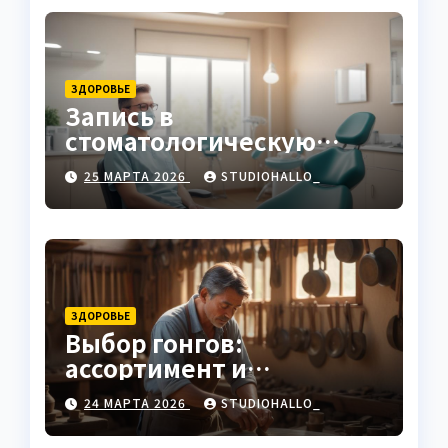
ЗДОРОВЬЕ
Запись в
стоматологическую
клинику
25 МАРТА 2026
STUDIOHALLO_
ЗДОРОВЬЕ
Выбор гонгов:
ассортимент и
характеристики
24 МАРТА 2026
STUDIOHALLO_