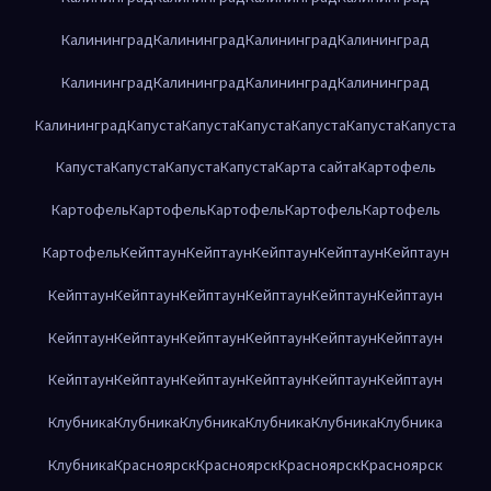
Калининград
Калининград
Калининград
Калининград
Калининград
Калининград
Калининград
Калининград
Калининград
Капуста
Капуста
Капуста
Капуста
Капуста
Капуста
Капуста
Капуста
Капуста
Капуста
Карта сайта
Картофель
Картофель
Картофель
Картофель
Картофель
Картофель
Картофель
Кейптаун
Кейптаун
Кейптаун
Кейптаун
Кейптаун
Кейптаун
Кейптаун
Кейптаун
Кейптаун
Кейптаун
Кейптаун
Кейптаун
Кейптаун
Кейптаун
Кейптаун
Кейптаун
Кейптаун
Кейптаун
Кейптаун
Кейптаун
Кейптаун
Кейптаун
Кейптаун
Клубника
Клубника
Клубника
Клубника
Клубника
Клубника
Клубника
Красноярск
Красноярск
Красноярск
Красноярск