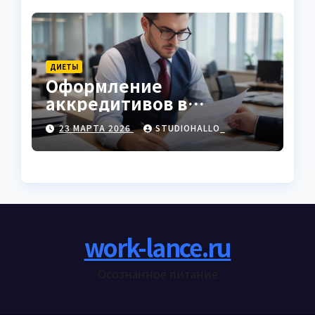
ДИЕТЫ
Оформление
аккредитивов в
международной
23 МАРТА 2026
STUDIOHALLO_
торговле
work-lance.ru
Осознанное питание