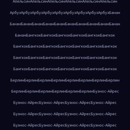
Апельсин
Апельсин
Апельсин
Апельсин
Апельсин
Апельсин
Арбуз
Арбуз
Арбуз
Арбуз
Арбуз
Арбуз
Арбуз
Арбуз
Арбуз
Банан
Банан
Банан
Банан
Банан
Банан
Банан
Банан
Банан
Банан
Банан
Банан
Бангкок
Бангкок
Бангкок
Бангкок
Бангкок
Бангкок
Бангкок
Бангкок
Бангкок
Бангкок
Бангкок
Бангкок
Бангкок
Бангкок
Бангкок
Бангкок
Бангкок
Бангкок
Бангкок
Бангкок
Бангкок
Бангкок
Бангкок
Бангкок
Бангкок
Бангкок
Бангкок
Берлин
Берлин
Берлин
Берлин
Берлин
Берлин
Берлин
Берлин
Берлин
Берлин
Берлин
Берлин
Берлин
Берлин
Буэнос-Айрес
Буэнос-Айрес
Буэнос-Айрес
Буэнос-Айрес
Буэнос-Айрес
Буэнос-Айрес
Буэнос-Айрес
Буэнос-Айрес
Буэнос-Айрес
Буэнос-Айрес
Буэнос-Айрес
Буэнос-Айрес
Буэнос-Айрес