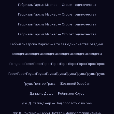
Габриэль Гарсиа Маркес — Сто лет одиночества
Габриэль Гарсиа Маркес — Сто лет одиночества
Габриэль Гарсиа Маркес — Сто лет одиночества
Габриэль Гарсиа Маркес — Сто лет одиночества
Габриэль Гарсиа Маркес — Сто лет одиночества
Говядина
Говядина
Говядина
Говядина
Говядина
Говядина
Говядина
Говядина
Горох
Горох
Горох
Горох
Горох
Горох
Горох
Горох
Горох
Горох
Горох
Груша
Груша
Груша
Груша
Груша
Груша
Груша
Груша
Груша
Гюнтер Грасс — Жестяной барабан
Даниэль Дефо — Робинзон Крузо
Дж. Д. Сэлинджер — Над пропастью во ржи
Дж. К. Роулинг — Гарри Поттер и философский камень