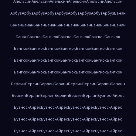
Апельсин
Апельсин
Апельсин
Апельсин
Апельсин
Апельсин
Арбуз
Арбуз
Арбуз
Арбуз
Арбуз
Арбуз
Арбуз
Арбуз
Арбуз
Банан
Банан
Банан
Банан
Банан
Банан
Банан
Банан
Банан
Банан
Банан
Банан
Бангкок
Бангкок
Бангкок
Бангкок
Бангкок
Бангкок
Бангкок
Бангкок
Бангкок
Бангкок
Бангкок
Бангкок
Бангкок
Бангкок
Бангкок
Бангкок
Бангкок
Бангкок
Бангкок
Бангкок
Бангкок
Бангкок
Бангкок
Бангкок
Бангкок
Бангкок
Бангкок
Берлин
Берлин
Берлин
Берлин
Берлин
Берлин
Берлин
Берлин
Берлин
Берлин
Берлин
Берлин
Берлин
Берлин
Буэнос-Айрес
Буэнос-Айрес
Буэнос-Айрес
Буэнос-Айрес
Буэнос-Айрес
Буэнос-Айрес
Буэнос-Айрес
Буэнос-Айрес
Буэнос-Айрес
Буэнос-Айрес
Буэнос-Айрес
Буэнос-Айрес
Буэнос-Айрес