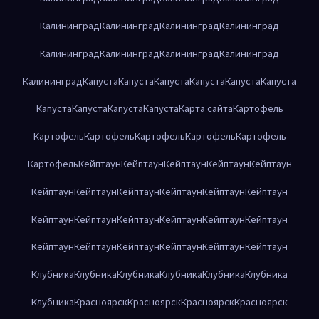
Калининград
Калининград
Калининград
Калининград
Калининград
Калининград
Калининград
Калининград
Калининград
Капуста
Капуста
Капуста
Капуста
Капуста
Капуста
Капуста
Капуста
Капуста
Капуста
Карта сайта
Картофель
Картофель
Картофель
Картофель
Картофель
Картофель
Картофель
Кейптаун
Кейптаун
Кейптаун
Кейптаун
Кейптаун
Кейптаун
Кейптаун
Кейптаун
Кейптаун
Кейптаун
Кейптаун
Кейптаун
Кейптаун
Кейптаун
Кейптаун
Кейптаун
Кейптаун
Кейптаун
Кейптаун
Кейптаун
Кейптаун
Кейптаун
Кейптаун
Клубника
Клубника
Клубника
Клубника
Клубника
Клубника
Клубника
Красноярск
Красноярск
Красноярск
Красноярск