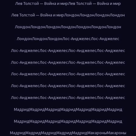
Лев Толстой — Война и мир
Лев Толстой — Война и мир
Лев Толстой — Война и мир
Лондон
Лондон
Лондон
Лондон
Лондон
Лондон
Лондон
Лондон
Лондон
Лондон
Лондон
Лондон
Лондон
Лондон
Лос-Анджелес
Лос-Анджелес
Лос-Анджелес
Лос-Анджелес
Лос-Анджелес
Лос-Анджелес
Лос-Анджелес
Лос-Анджелес
Лос-Анджелес
Лос-Анджелес
Лос-Анджелес
Лос-Анджелес
Лос-Анджелес
Лос-Анджелес
Лос-Анджелес
Лос-Анджелес
Лос-Анджелес
Лос-Анджелес
Лос-Анджелес
Лос-Анджелес
Лос-Анджелес
Лос-Анджелес
Мадрид
Мадрид
Мадрид
Мадрид
Мадрид
Мадрид
Мадрид
Мадрид
Мадрид
Мадрид
Мадрид
Мадрид
Мадрид
Мадрид
Мадрид
Мадрид
Мадрид
Мадрид
Мадрид
Макароны
Макароны