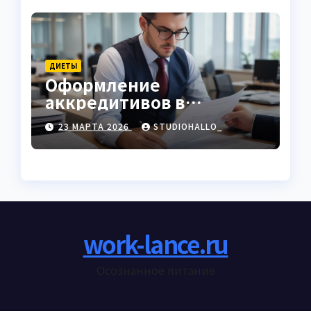
ДИЕТЫ
Оформление
аккредитивов в
международной
23 МАРТА 2026
STUDIOHALLO_
торговле
work-lance.ru
Осознанное питание