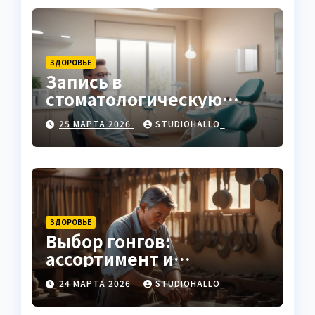
ЗДОРОВЬЕ
Запись в
стоматологическую
клинику
25 МАРТА 2026
STUDIOHALLO_
ЗДОРОВЬЕ
Выбор гонгов:
ассортимент и
характеристики
24 МАРТА 2026
STUDIOHALLO_