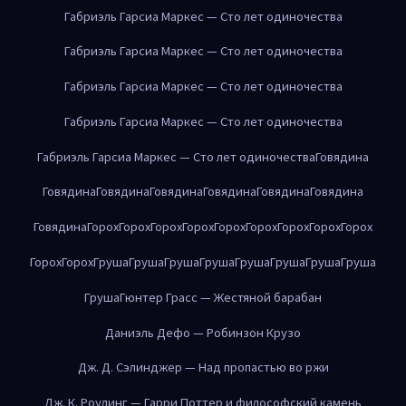
Габриэль Гарсиа Маркес — Сто лет одиночества
Габриэль Гарсиа Маркес — Сто лет одиночества
Габриэль Гарсиа Маркес — Сто лет одиночества
Габриэль Гарсиа Маркес — Сто лет одиночества
Габриэль Гарсиа Маркес — Сто лет одиночества
Говядина
Говядина
Говядина
Говядина
Говядина
Говядина
Говядина
Говядина
Горох
Горох
Горох
Горох
Горох
Горох
Горох
Горох
Горох
Горох
Горох
Груша
Груша
Груша
Груша
Груша
Груша
Груша
Груша
Груша
Гюнтер Грасс — Жестяной барабан
Даниэль Дефо — Робинзон Крузо
Дж. Д. Сэлинджер — Над пропастью во ржи
Дж. К. Роулинг — Гарри Поттер и философский камень