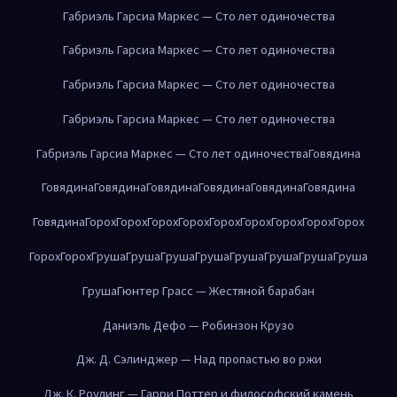
Габриэль Гарсиа Маркес — Сто лет одиночества
Габриэль Гарсиа Маркес — Сто лет одиночества
Габриэль Гарсиа Маркес — Сто лет одиночества
Габриэль Гарсиа Маркес — Сто лет одиночества
Габриэль Гарсиа Маркес — Сто лет одиночества
Говядина
Говядина
Говядина
Говядина
Говядина
Говядина
Говядина
Говядина
Горох
Горох
Горох
Горох
Горох
Горох
Горох
Горох
Горох
Горох
Горох
Груша
Груша
Груша
Груша
Груша
Груша
Груша
Груша
Груша
Гюнтер Грасс — Жестяной барабан
Даниэль Дефо — Робинзон Крузо
Дж. Д. Сэлинджер — Над пропастью во ржи
Дж. К. Роулинг — Гарри Поттер и философский камень