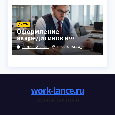
ДИЕТЫ
Оформление
аккредитивов в
международной
23 МАРТА 2026
STUDIOHALLO_
торговле
work-lance.ru
Осознанное питание