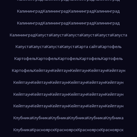
Калининград
Калининград
Калининград
Калининград
Калининград
Калининград
Калининград
Калининград
Калининград
Капуста
Капуста
Капуста
Капуста
Капуста
Капуста
Капуста
Капуста
Капуста
Капуста
Карта сайта
Картофель
Картофель
Картофель
Картофель
Картофель
Картофель
Картофель
Кейптаун
Кейптаун
Кейптаун
Кейптаун
Кейптаун
Кейптаун
Кейптаун
Кейптаун
Кейптаун
Кейптаун
Кейптаун
Кейптаун
Кейптаун
Кейптаун
Кейптаун
Кейптаун
Кейптаун
Кейптаун
Кейптаун
Кейптаун
Кейптаун
Кейптаун
Кейптаун
Клубника
Клубника
Клубника
Клубника
Клубника
Клубника
Клубника
Красноярск
Красноярск
Красноярск
Красноярск