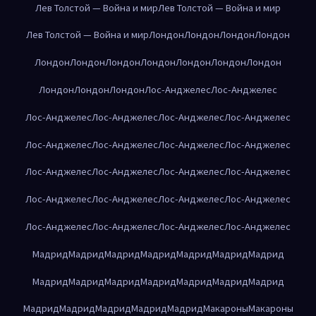
Лев Толстой — Война и мир
Лев Толстой — Война и мир
Лев Толстой — Война и мир
Лондон
Лондон
Лондон
Лондон
Лондон
Лондон
Лондон
Лондон
Лондон
Лондон
Лондон
Лондон
Лондон
Лондон
Лос-Анджелес
Лос-Анджелес
Лос-Анджелес
Лос-Анджелес
Лос-Анджелес
Лос-Анджелес
Лос-Анджелес
Лос-Анджелес
Лос-Анджелес
Лос-Анджелес
Лос-Анджелес
Лос-Анджелес
Лос-Анджелес
Лос-Анджелес
Лос-Анджелес
Лос-Анджелес
Лос-Анджелес
Лос-Анджелес
Лос-Анджелес
Лос-Анджелес
Лос-Анджелес
Лос-Анджелес
Мадрид
Мадрид
Мадрид
Мадрид
Мадрид
Мадрид
Мадрид
Мадрид
Мадрид
Мадрид
Мадрид
Мадрид
Мадрид
Мадрид
Мадрид
Мадрид
Мадрид
Мадрид
Мадрид
Макароны
Макароны