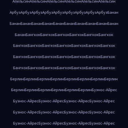
Апельсин
Апельсин
Апельсин
Апельсин
Апельсин
Апельсин
Арбуз
Арбуз
Арбуз
Арбуз
Арбуз
Арбуз
Арбуз
Арбуз
Арбуз
Банан
Банан
Банан
Банан
Банан
Банан
Банан
Банан
Банан
Банан
Банан
Банан
Бангкок
Бангкок
Бангкок
Бангкок
Бангкок
Бангкок
Бангкок
Бангкок
Бангкок
Бангкок
Бангкок
Бангкок
Бангкок
Бангкок
Бангкок
Бангкок
Бангкок
Бангкок
Бангкок
Бангкок
Бангкок
Бангкок
Бангкок
Бангкок
Бангкок
Бангкок
Бангкок
Берлин
Берлин
Берлин
Берлин
Берлин
Берлин
Берлин
Берлин
Берлин
Берлин
Берлин
Берлин
Берлин
Берлин
Буэнос-Айрес
Буэнос-Айрес
Буэнос-Айрес
Буэнос-Айрес
Буэнос-Айрес
Буэнос-Айрес
Буэнос-Айрес
Буэнос-Айрес
Буэнос-Айрес
Буэнос-Айрес
Буэнос-Айрес
Буэнос-Айрес
Буэнос-Айрес