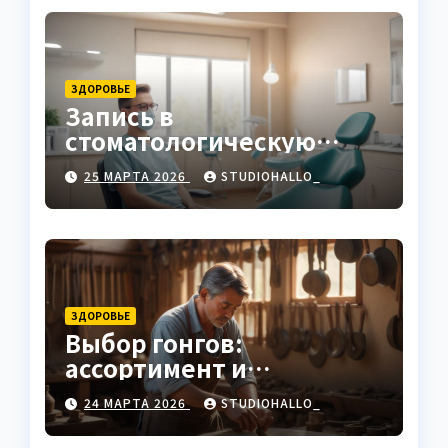
ЗДОРОВЬЕ
Запись в
стоматологическую
клинику
25 МАРТА 2026
STUDIOHALLO_
ЗДОРОВЬЕ
Выбор гонгов:
ассортимент и
характеристики
24 МАРТА 2026
STUDIOHALLO_