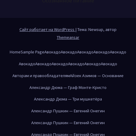
Осознанное питание
Сайт работает на WordPress
|
Тема: Newsup, автор
Themeansar
Home
Sample Page
Авокадо
Авокадо
Авокадо
Авокадо
Авокадо
Авокадо
Авокадо
Авокадо
Авокадо
Авокадо
Авокадо
Авторам и правообладателям
Айзек Азимов — Основание
Александр Дюма — Граф Монте-Кристо
Александр Дюма — Три мушкетёра
Александр Пушкин — Евгений Онегин
Александр Пушкин — Евгений Онегин
Александр Пушкин — Евгений Онегин