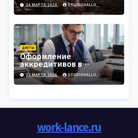
характеристики
24 МАРТА 2026
STUDIOHALLO_
ДИЕТЫ
Оформление
аккредитивов в
международной
23 МАРТА 2026
STUDIOHALLO_
торговле
work-lance.ru