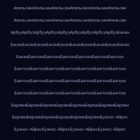
Апельсин
Апельсин
Апельсин
Апельсин
Апельсин
Апельсин
Апельсин
Апельсин
Апельсин
Апельсин
Апельсин
Апельсин
Арбуз
Арбуз
Арбуз
Арбуз
Арбуз
Арбуз
Арбуз
Арбуз
Арбуз
Банан
Банан
Банан
Банан
Банан
Банан
Банан
Банан
Банан
Банан
Банан
Банан
Бангкок
Бангкок
Бангкок
Бангкок
Бангкок
Бангкок
Бангкок
Бангкок
Бангкок
Бангкок
Бангкок
Бангкок
Бангкок
Бангкок
Бангкок
Бангкок
Бангкок
Бангкок
Бангкок
Бангкок
Бангкок
Бангкок
Бангкок
Бангкок
Бангкок
Бангкок
Бангкок
Берлин
Берлин
Берлин
Берлин
Берлин
Берлин
Берлин
Берлин
Берлин
Берлин
Берлин
Берлин
Берлин
Берлин
Буэнос-Айрес
Буэнос-Айрес
Буэнос-Айрес
Буэнос-Айрес
Буэнос-Айрес