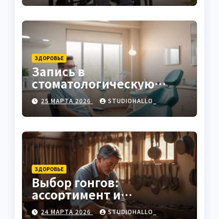
ЗДОРОВЬЕ
Запись в
стоматологическую
клинику
25 МАРТА 2026
STUDIOHALLO_
ЗДОРОВЬЕ
Выбор гонгов:
ассортимент и
характеристики
24 МАРТА 2026
STUDIOHALLO_