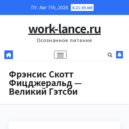
Перейти
Пт. Авг 7th, 2026
4:21:40 AM
к
содержанию
work-lance.ru
Осознанное питание
Фрэнсис Скотт
Фицджеральд —
Великий Гэтсби