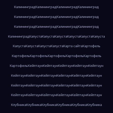
Калининград
Калининград
Калининград
Калининград
Калининград
Калининград
Калининград
Калининград
Калининград
Калининград
Калининград
Калининград
Калининград
Капуста
Капуста
Капуста
Капуста
Капуста
Капуста
Капуста
Капуста
Капуста
Капуста
Карта сайта
Картофель
Картофель
Картофель
Картофель
Картофель
Картофель
Картофель
Кейптаун
Кейптаун
Кейптаун
Кейптаун
Кейптаун
Кейптаун
Кейптаун
Кейптаун
Кейптаун
Кейптаун
Кейптаун
Кейптаун
Кейптаун
Кейптаун
Кейптаун
Кейптаун
Кейптаун
Кейптаун
Кейптаун
Кейптаун
Кейптаун
Кейптаун
Кейптаун
Клубника
Клубника
Клубника
Клубника
Клубника
Клубника