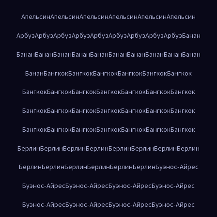
Апельсин
Апельсин
Апельсин
Апельсин
Апельсин
Апельсин
Арбуз
Арбуз
Арбуз
Арбуз
Арбуз
Арбуз
Арбуз
Арбуз
Арбуз
Банан
Банан
Банан
Банан
Банан
Банан
Банан
Банан
Банан
Банан
Банан
Банан
Бангкок
Бангкок
Бангкок
Бангкок
Бангкок
Бангкок
Бангкок
Бангкок
Бангкок
Бангкок
Бангкок
Бангкок
Бангкок
Бангкок
Бангкок
Бангкок
Бангкок
Бангкок
Бангкок
Бангкок
Бангкок
Бангкок
Бангкок
Бангкок
Бангкок
Бангкок
Бангкок
Берлин
Берлин
Берлин
Берлин
Берлин
Берлин
Берлин
Берлин
Берлин
Берлин
Берлин
Берлин
Берлин
Берлин
Буэнос-Айрес
Буэнос-Айрес
Буэнос-Айрес
Буэнос-Айрес
Буэнос-Айрес
Буэнос-Айрес
Буэнос-Айрес
Буэнос-Айрес
Буэнос-Айрес