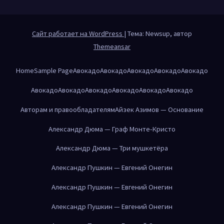
Сайт работает на WordPress
|
Тема: Newsup, автор
Themeansar
Home
Sample Page
Авокадо
Авокадо
Авокадо
Авокадо
Авокадо
Авокадо
Авокадо
Авокадо
Авокадо
Авокадо
Авокадо
Авторам и правообладателям
Айзек Азимов — Основание
Александр Дюма — Граф Монте-Кристо
Александр Дюма — Три мушкетёра
Александр Пушкин — Евгений Онегин
Александр Пушкин — Евгений Онегин
Александр Пушкин — Евгений Онегин