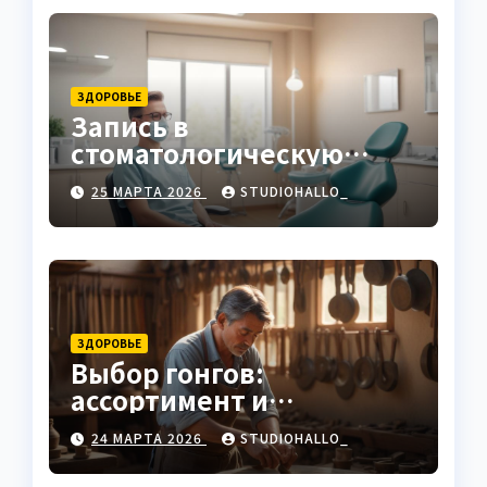
ЗДОРОВЬЕ
Запись в
стоматологическую
клинику
25 МАРТА 2026
STUDIOHALLO_
ЗДОРОВЬЕ
Выбор гонгов:
ассортимент и
характеристики
24 МАРТА 2026
STUDIOHALLO_