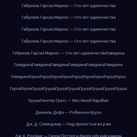
Габриэль Гарсиа Маркес — Сто лет одиночества
Габриэль Гарсиа Маркес — Сто лет одиночества
Габриэль Гарсиа Маркес — Сто лет одиночества
Габриэль Гарсиа Маркес — Сто лет одиночества
Габриэль Гарсиа Маркес — Сто лет одиночества
Говядина
Говядина
Говядина
Говядина
Говядина
Говядина
Говядина
Говядина
Горох
Горох
Горох
Горох
Горох
Горох
Горох
Горох
Горох
Горох
Горох
Груша
Груша
Груша
Груша
Груша
Груша
Груша
Груша
Груша
Гюнтер Грасс — Жестяной барабан
Даниэль Дефо — Робинзон Крузо
Дж. Д. Сэлинджер — Над пропастью во ржи
Дж. К. Роулинг — Гарри Поттер и философский камень