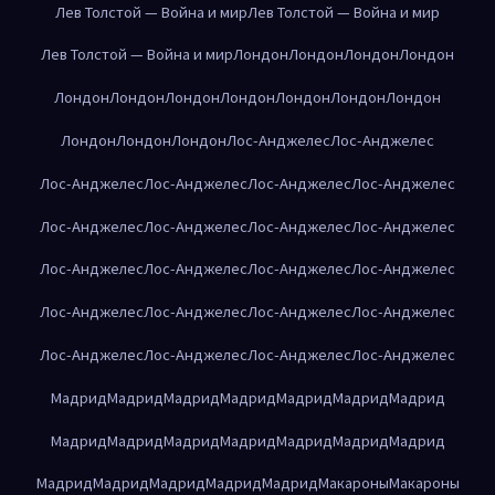
Лев Толстой — Война и мир
Лев Толстой — Война и мир
Лев Толстой — Война и мир
Лондон
Лондон
Лондон
Лондон
Лондон
Лондон
Лондон
Лондон
Лондон
Лондон
Лондон
Лондон
Лондон
Лондон
Лос-Анджелес
Лос-Анджелес
Лос-Анджелес
Лос-Анджелес
Лос-Анджелес
Лос-Анджелес
Лос-Анджелес
Лос-Анджелес
Лос-Анджелес
Лос-Анджелес
Лос-Анджелес
Лос-Анджелес
Лос-Анджелес
Лос-Анджелес
Лос-Анджелес
Лос-Анджелес
Лос-Анджелес
Лос-Анджелес
Лос-Анджелес
Лос-Анджелес
Лос-Анджелес
Лос-Анджелес
Мадрид
Мадрид
Мадрид
Мадрид
Мадрид
Мадрид
Мадрид
Мадрид
Мадрид
Мадрид
Мадрид
Мадрид
Мадрид
Мадрид
Мадрид
Мадрид
Мадрид
Мадрид
Мадрид
Макароны
Макароны