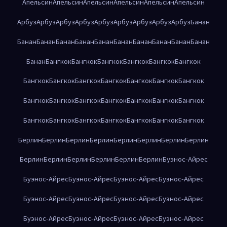
Апельсин
Апельсин
Апельсин
Апельсин
Апельсин
Апельсин
Арбуз
Арбуз
Арбуз
Арбуз
Арбуз
Арбуз
Арбуз
Арбуз
Арбуз
Банан
Банан
Банан
Банан
Банан
Банан
Банан
Банан
Банан
Банан
Банан
Банан
Бангкок
Бангкок
Бангкок
Бангкок
Бангкок
Бангкок
Бангкок
Бангкок
Бангкок
Бангкок
Бангкок
Бангкок
Бангкок
Бангкок
Бангкок
Бангкок
Бангкок
Бангкок
Бангкок
Бангкок
Бангкок
Бангкок
Бангкок
Бангкок
Бангкок
Бангкок
Бангкок
Берлин
Берлин
Берлин
Берлин
Берлин
Берлин
Берлин
Берлин
Берлин
Берлин
Берлин
Берлин
Берлин
Берлин
Буэнос-Айрес
Буэнос-Айрес
Буэнос-Айрес
Буэнос-Айрес
Буэнос-Айрес
Буэнос-Айрес
Буэнос-Айрес
Буэнос-Айрес
Буэнос-Айрес
Буэнос-Айрес
Буэнос-Айрес
Буэнос-Айрес
Буэнос-Айрес