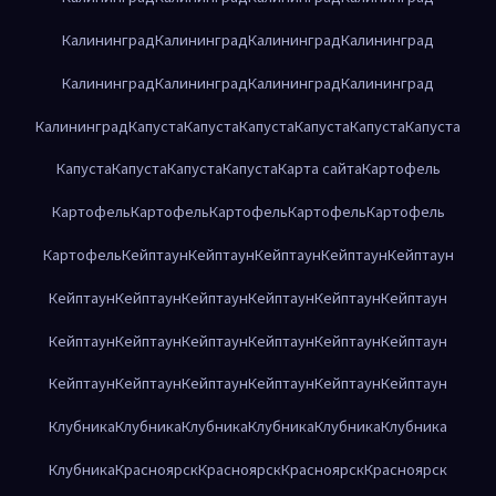
Калининград
Калининград
Калининград
Калининград
Калининград
Калининград
Калининград
Калининград
Калининград
Капуста
Капуста
Капуста
Капуста
Капуста
Капуста
Капуста
Капуста
Капуста
Капуста
Карта сайта
Картофель
Картофель
Картофель
Картофель
Картофель
Картофель
Картофель
Кейптаун
Кейптаун
Кейптаун
Кейптаун
Кейптаун
Кейптаун
Кейптаун
Кейптаун
Кейптаун
Кейптаун
Кейптаун
Кейптаун
Кейптаун
Кейптаун
Кейптаун
Кейптаун
Кейптаун
Кейптаун
Кейптаун
Кейптаун
Кейптаун
Кейптаун
Кейптаун
Клубника
Клубника
Клубника
Клубника
Клубника
Клубника
Клубника
Красноярск
Красноярск
Красноярск
Красноярск