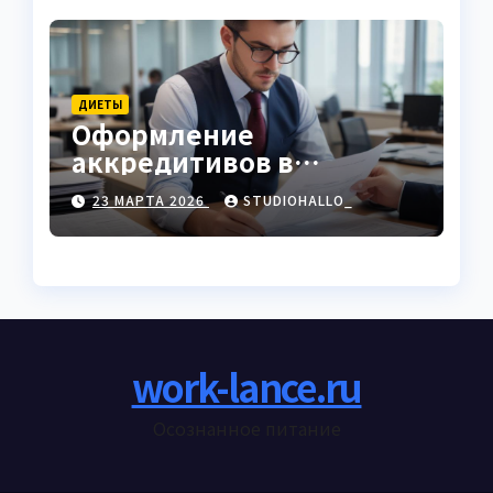
ДИЕТЫ
Оформление
аккредитивов в
международной
23 МАРТА 2026
STUDIOHALLO_
торговле
work-lance.ru
Осознанное питание