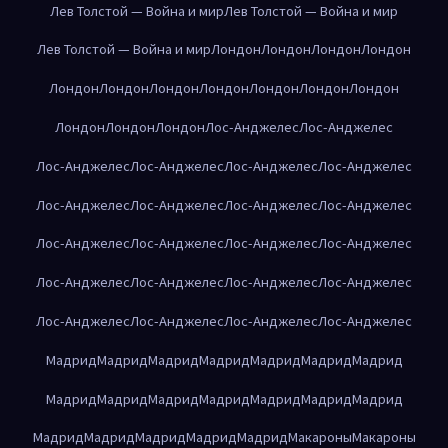
Лев Толстой — Война и мир
Лев Толстой — Война и мир
Лев Толстой — Война и мир
Лондон
Лондон
Лондон
Лондон
Лондон
Лондон
Лондон
Лондон
Лондон
Лондон
Лондон
Лондон
Лондон
Лондон
Лос-Анджелес
Лос-Анджелес
Лос-Анджелес
Лос-Анджелес
Лос-Анджелес
Лос-Анджелес
Лос-Анджелес
Лос-Анджелес
Лос-Анджелес
Лос-Анджелес
Лос-Анджелес
Лос-Анджелес
Лос-Анджелес
Лос-Анджелес
Лос-Анджелес
Лос-Анджелес
Лос-Анджелес
Лос-Анджелес
Лос-Анджелес
Лос-Анджелес
Лос-Анджелес
Лос-Анджелес
Мадрид
Мадрид
Мадрид
Мадрид
Мадрид
Мадрид
Мадрид
Мадрид
Мадрид
Мадрид
Мадрид
Мадрид
Мадрид
Мадрид
Мадрид
Мадрид
Мадрид
Мадрид
Мадрид
Макароны
Макароны