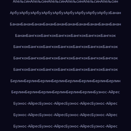
Апельсин
Апельсин
Апельсин
Апельсин
Апельсин
Апельсин
Арбуз
Арбуз
Арбуз
Арбуз
Арбуз
Арбуз
Арбуз
Арбуз
Арбуз
Банан
Банан
Банан
Банан
Банан
Банан
Банан
Банан
Банан
Банан
Банан
Банан
Бангкок
Бангкок
Бангкок
Бангкок
Бангкок
Бангкок
Бангкок
Бангкок
Бангкок
Бангкок
Бангкок
Бангкок
Бангкок
Бангкок
Бангкок
Бангкок
Бангкок
Бангкок
Бангкок
Бангкок
Бангкок
Бангкок
Бангкок
Бангкок
Бангкок
Бангкок
Бангкок
Берлин
Берлин
Берлин
Берлин
Берлин
Берлин
Берлин
Берлин
Берлин
Берлин
Берлин
Берлин
Берлин
Берлин
Буэнос-Айрес
Буэнос-Айрес
Буэнос-Айрес
Буэнос-Айрес
Буэнос-Айрес
Буэнос-Айрес
Буэнос-Айрес
Буэнос-Айрес
Буэнос-Айрес
Буэнос-Айрес
Буэнос-Айрес
Буэнос-Айрес
Буэнос-Айрес