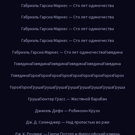
Габриэль Гарсиа Маркес — Сто лет одиночества
Габриэль Гарсиа Маркес — Сто лет одиночества
Габриэль Гарсиа Маркес — Сто лет одиночества
Габриэль Гарсиа Маркес — Сто лет одиночества
Габриэль Гарсиа Маркес — Сто лет одиночества
Говядина
Говядина
Говядина
Говядина
Говядина
Говядина
Говядина
Говядина
Горох
Горох
Горох
Горох
Горох
Горох
Горох
Горох
Горох
Горох
Горох
Груша
Груша
Груша
Груша
Груша
Груша
Груша
Груша
Груша
Гюнтер Грасс — Жестяной барабан
Даниэль Дефо — Робинзон Крузо
Дж. Д. Сэлинджер — Над пропастью во ржи
Дж. К. Роулинг — Гарри Поттер и философский камень