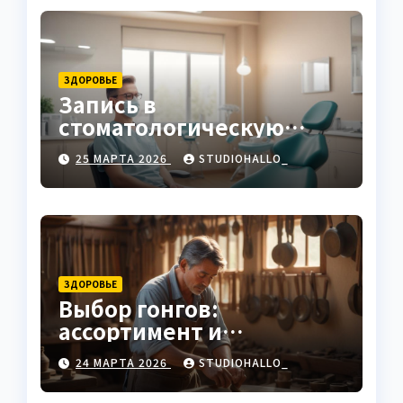
ЗДОРОВЬЕ
Запись в
стоматологическую
клинику
25 МАРТА 2026
STUDIOHALLO_
ЗДОРОВЬЕ
Выбор гонгов:
ассортимент и
характеристики
24 МАРТА 2026
STUDIOHALLO_