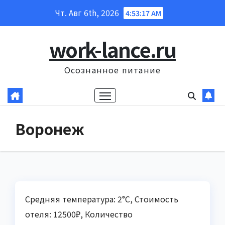
Перейти
Чт. Авг 6th, 2026
4:53:18 AM
к
содержанию
work-lance.ru
Осознанное питание
Воронеж
Средняя температура: 2°C, Стоимость
отеля: 12500₽, Количество