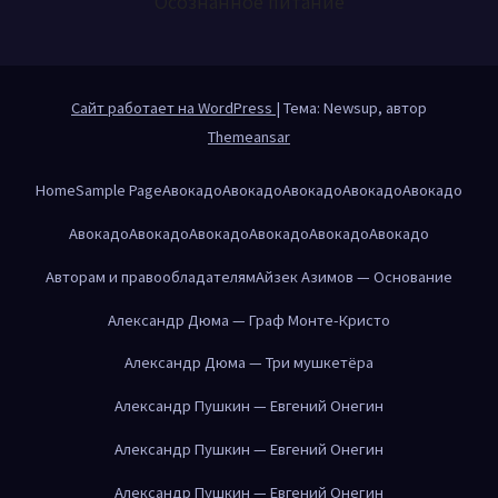
Осознанное питание
Сайт работает на WordPress
|
Тема: Newsup, автор
Themeansar
Home
Sample Page
Авокадо
Авокадо
Авокадо
Авокадо
Авокадо
Авокадо
Авокадо
Авокадо
Авокадо
Авокадо
Авокадо
Авторам и правообладателям
Айзек Азимов — Основание
Александр Дюма — Граф Монте-Кристо
Александр Дюма — Три мушкетёра
Александр Пушкин — Евгений Онегин
Александр Пушкин — Евгений Онегин
Александр Пушкин — Евгений Онегин