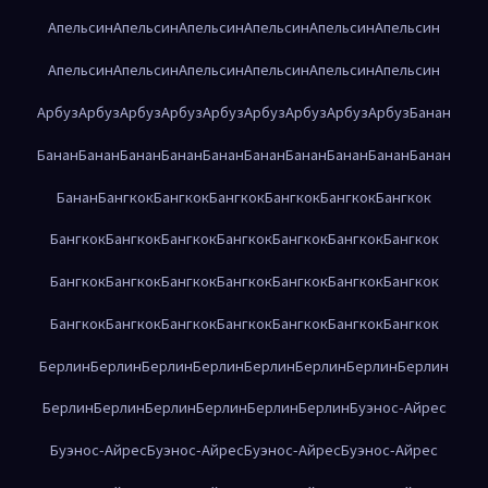
Апельсин
Апельсин
Апельсин
Апельсин
Апельсин
Апельсин
Апельсин
Апельсин
Апельсин
Апельсин
Апельсин
Апельсин
Арбуз
Арбуз
Арбуз
Арбуз
Арбуз
Арбуз
Арбуз
Арбуз
Арбуз
Банан
Банан
Банан
Банан
Банан
Банан
Банан
Банан
Банан
Банан
Банан
Банан
Бангкок
Бангкок
Бангкок
Бангкок
Бангкок
Бангкок
Бангкок
Бангкок
Бангкок
Бангкок
Бангкок
Бангкок
Бангкок
Бангкок
Бангкок
Бангкок
Бангкок
Бангкок
Бангкок
Бангкок
Бангкок
Бангкок
Бангкок
Бангкок
Бангкок
Бангкок
Бангкок
Берлин
Берлин
Берлин
Берлин
Берлин
Берлин
Берлин
Берлин
Берлин
Берлин
Берлин
Берлин
Берлин
Берлин
Буэнос-Айрес
Буэнос-Айрес
Буэнос-Айрес
Буэнос-Айрес
Буэнос-Айрес