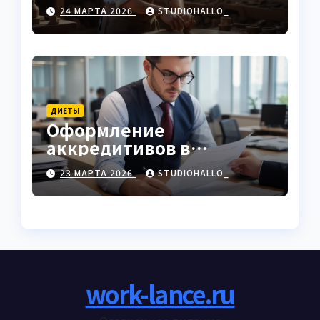
характеристики
24 МАРТА 2026
STUDIOHALLO_
ДИЕТЫ
Оформление
аккредитивов в
международной
23 МАРТА 2026
STUDIOHALLO_
торговле
work-lance.ru