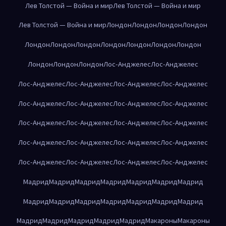
Лев Толстой — Война и мир
Лев Толстой — Война и мир
Лев Толстой — Война и мир
Лондон
Лондон
Лондон
Лондон
Лондон
Лондон
Лондон
Лондон
Лондон
Лондон
Лондон
Лондон
Лондон
Лондон
Лос-Анджелес
Лос-Анджелес
Лос-Анджелес
Лос-Анджелес
Лос-Анджелес
Лос-Анджелес
Лос-Анджелес
Лос-Анджелес
Лос-Анджелес
Лос-Анджелес
Лос-Анджелес
Лос-Анджелес
Лос-Анджелес
Лос-Анджелес
Лос-Анджелес
Лос-Анджелес
Лос-Анджелес
Лос-Анджелес
Лос-Анджелес
Лос-Анджелес
Лос-Анджелес
Лос-Анджелес
Мадрид
Мадрид
Мадрид
Мадрид
Мадрид
Мадрид
Мадрид
Мадрид
Мадрид
Мадрид
Мадрид
Мадрид
Мадрид
Мадрид
Мадрид
Мадрид
Мадрид
Мадрид
Мадрид
Макароны
Макароны