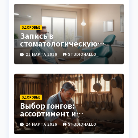
ЗДОРОВЬЕ
Запись в
стоматологическую
клинику
25 МАРТА 2026
STUDIOHALLO_
ЗДОРОВЬЕ
Выбор гонгов:
ассортимент и
характеристики
24 МАРТА 2026
STUDIOHALLO_