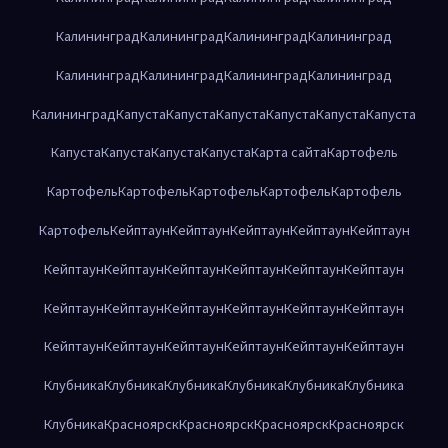
Калининград
Калининград
Калининград
Калининград
Калининград
Калининград
Калининград
Калининград
Калининград
Капуста
Капуста
Капуста
Капуста
Капуста
Капуста
Капуста
Капуста
Капуста
Капуста
Карта сайта
Картофель
Картофель
Картофель
Картофель
Картофель
Картофель
Картофель
Кейптаун
Кейптаун
Кейптаун
Кейптаун
Кейптаун
Кейптаун
Кейптаун
Кейптаун
Кейптаун
Кейптаун
Кейптаун
Кейптаун
Кейптаун
Кейптаун
Кейптаун
Кейптаун
Кейптаун
Кейптаун
Кейптаун
Кейптаун
Кейптаун
Кейптаун
Кейптаун
Клубника
Клубника
Клубника
Клубника
Клубника
Клубника
Клубника
Красноярск
Красноярск
Красноярск
Красноярск