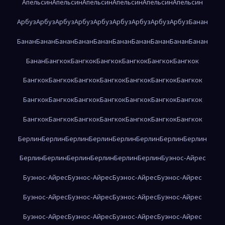
Апельсин
Апельсин
Апельсин
Апельсин
Апельсин
Апельсин
Арбуз
Арбуз
Арбуз
Арбуз
Арбуз
Арбуз
Арбуз
Арбуз
Арбуз
Банан
Банан
Банан
Банан
Банан
Банан
Банан
Банан
Банан
Банан
Банан
Банан
Бангкок
Бангкок
Бангкок
Бангкок
Бангкок
Бангкок
Бангкок
Бангкок
Бангкок
Бангкок
Бангкок
Бангкок
Бангкок
Бангкок
Бангкок
Бангкок
Бангкок
Бангкок
Бангкок
Бангкок
Бангкок
Бангкок
Бангкок
Бангкок
Бангкок
Бангкок
Бангкок
Берлин
Берлин
Берлин
Берлин
Берлин
Берлин
Берлин
Берлин
Берлин
Берлин
Берлин
Берлин
Берлин
Берлин
Буэнос-Айрес
Буэнос-Айрес
Буэнос-Айрес
Буэнос-Айрес
Буэнос-Айрес
Буэнос-Айрес
Буэнос-Айрес
Буэнос-Айрес
Буэнос-Айрес
Буэнос-Айрес
Буэнос-Айрес
Буэнос-Айрес
Буэнос-Айрес