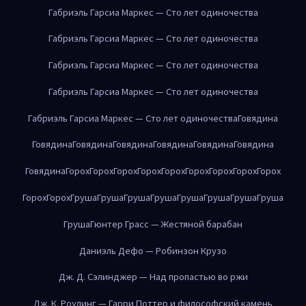
Габриэль Гарсиа Маркес — Сто лет одиночества
Габриэль Гарсиа Маркес — Сто лет одиночества
Габриэль Гарсиа Маркес — Сто лет одиночества
Габриэль Гарсиа Маркес — Сто лет одиночества
Габриэль Гарсиа Маркес — Сто лет одиночества
Говядина
Говядина
Говядина
Говядина
Говядина
Говядина
Говядина
Говядина
Горох
Горох
Горох
Горох
Горох
Горох
Горох
Горох
Горох
Горох
Горох
Груша
Груша
Груша
Груша
Груша
Груша
Груша
Груша
Груша
Гюнтер Грасс — Жестяной барабан
Даниэль Дефо — Робинзон Крузо
Дж. Д. Сэлинджер — Над пропастью во ржи
Дж. К. Роулинг — Гарри Поттер и философский камень