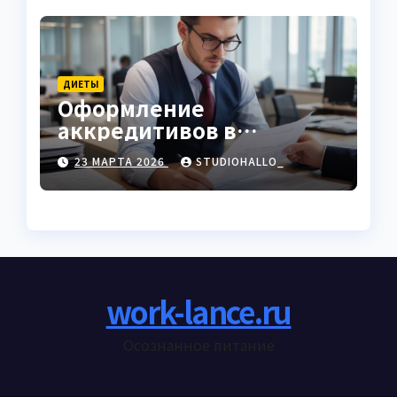
ДИЕТЫ
Оформление
аккредитивов в
международной
23 МАРТА 2026
STUDIOHALLO_
торговле
work-lance.ru
Осознанное питание