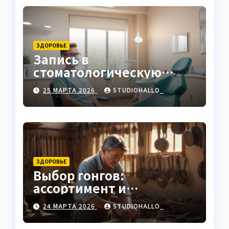
ЗДОРОВЬЕ
Запись в
стоматологическую
клинику
25 МАРТА 2026
STUDIOHALLO_
ЗДОРОВЬЕ
Выбор гонгов:
ассортимент и
характеристики
24 МАРТА 2026
STUDIOHALLO_