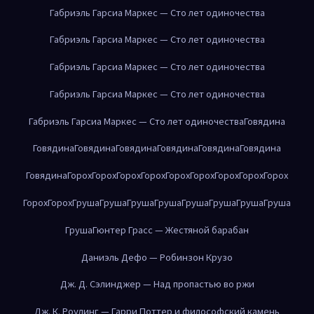
Габриэль Гарсиа Маркес — Сто лет одиночества
Габриэль Гарсиа Маркес — Сто лет одиночества
Габриэль Гарсиа Маркес — Сто лет одиночества
Габриэль Гарсиа Маркес — Сто лет одиночества
Габриэль Гарсиа Маркес — Сто лет одиночества
Говядина
Говядина
Говядина
Говядина
Говядина
Говядина
Говядина
Говядина
Горох
Горох
Горох
Горох
Горох
Горох
Горох
Горох
Горох
Горох
Горох
Груша
Груша
Груша
Груша
Груша
Груша
Груша
Груша
Груша
Гюнтер Грасс — Жестяной барабан
Даниэль Дефо — Робинзон Крузо
Дж. Д. Сэлинджер — Над пропастью во ржи
Дж. К. Роулинг — Гарри Поттер и философский камень