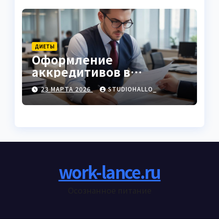
ДИЕТЫ
Оформление
аккредитивов в
международной
23 МАРТА 2026
STUDIOHALLO_
торговле
work-lance.ru
Осознанное питание