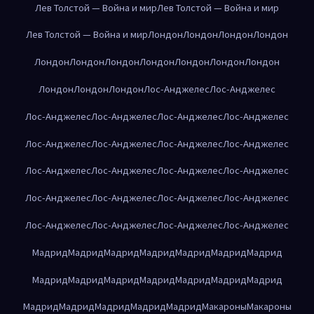
Лев Толстой — Война и мир
Лев Толстой — Война и мир
Лев Толстой — Война и мир
Лондон
Лондон
Лондон
Лондон
Лондон
Лондон
Лондон
Лондон
Лондон
Лондон
Лондон
Лондон
Лондон
Лондон
Лос-Анджелес
Лос-Анджелес
Лос-Анджелес
Лос-Анджелес
Лос-Анджелес
Лос-Анджелес
Лос-Анджелес
Лос-Анджелес
Лос-Анджелес
Лос-Анджелес
Лос-Анджелес
Лос-Анджелес
Лос-Анджелес
Лос-Анджелес
Лос-Анджелес
Лос-Анджелес
Лос-Анджелес
Лос-Анджелес
Лос-Анджелес
Лос-Анджелес
Лос-Анджелес
Лос-Анджелес
Мадрид
Мадрид
Мадрид
Мадрид
Мадрид
Мадрид
Мадрид
Мадрид
Мадрид
Мадрид
Мадрид
Мадрид
Мадрид
Мадрид
Мадрид
Мадрид
Мадрид
Мадрид
Мадрид
Макароны
Макароны