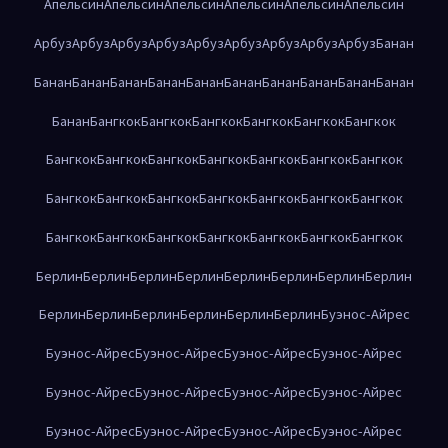
Апельсин
Апельсин
Апельсин
Апельсин
Апельсин
Апельсин
Арбуз
Арбуз
Арбуз
Арбуз
Арбуз
Арбуз
Арбуз
Арбуз
Арбуз
Банан
Банан
Банан
Банан
Банан
Банан
Банан
Банан
Банан
Банан
Банан
Банан
Бангкок
Бангкок
Бангкок
Бангкок
Бангкок
Бангкок
Бангкок
Бангкок
Бангкок
Бангкок
Бангкок
Бангкок
Бангкок
Бангкок
Бангкок
Бангкок
Бангкок
Бангкок
Бангкок
Бангкок
Бангкок
Бангкок
Бангкок
Бангкок
Бангкок
Бангкок
Бангкок
Берлин
Берлин
Берлин
Берлин
Берлин
Берлин
Берлин
Берлин
Берлин
Берлин
Берлин
Берлин
Берлин
Берлин
Буэнос-Айрес
Буэнос-Айрес
Буэнос-Айрес
Буэнос-Айрес
Буэнос-Айрес
Буэнос-Айрес
Буэнос-Айрес
Буэнос-Айрес
Буэнос-Айрес
Буэнос-Айрес
Буэнос-Айрес
Буэнос-Айрес
Буэнос-Айрес