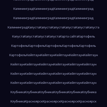
Калининград
Калининград
Калининград
Калининград
Калининград
Калининград
Калининград
Калининград
Калининград
Капуста
Капуста
Капуста
Капуста
Капуста
Капуста
Капуста
Капуста
Капуста
Капуста
Карта сайта
Картофель
Картофель
Картофель
Картофель
Картофель
Картофель
Картофель
Кейптаун
Кейптаун
Кейптаун
Кейптаун
Кейптаун
Кейптаун
Кейптаун
Кейптаун
Кейптаун
Кейптаун
Кейптаун
Кейптаун
Кейптаун
Кейптаун
Кейптаун
Кейптаун
Кейптаун
Кейптаун
Кейптаун
Кейптаун
Кейптаун
Кейптаун
Кейптаун
Клубника
Клубника
Клубника
Клубника
Клубника
Клубника
Клубника
Красноярск
Красноярск
Красноярск
Красноярск