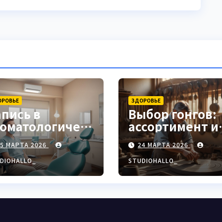
ОРОВЬЕ
ЗДОРОВЬЕ
апись в
Выбор гонгов:
томатологическ
ассортимент и
ю клинику
характеристи
25 МАРТА 2026
24 МАРТА 2026
DIOHALLO_
STUDIOHALLO_