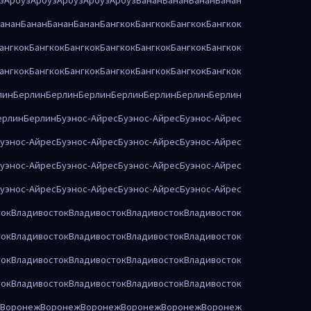
анан
Банан
Банан
Банан
Бангкок
Бангкок
Бангкок
Бангкок
ангкок
Бангкок
Бангкок
Бангкок
Бангкок
Бангкок
Бангкок
ангкок
Бангкок
Бангкок
Бангкок
Бангкок
Бангкок
Бангкок
лин
Берлин
Берлин
Берлин
Берлин
Берлин
Берлин
Берлин
ерлин
Берлин
Буэнос-Айрес
Буэнос-Айрес
Буэнос-Айрес
уэнос-Айрес
Буэнос-Айрес
Буэнос-Айрес
Буэнос-Айрес
уэнос-Айрес
Буэнос-Айрес
Буэнос-Айрес
Буэнос-Айрес
уэнос-Айрес
Буэнос-Айрес
Буэнос-Айрес
Буэнос-Айрес
ток
Владивосток
Владивосток
Владивосток
Владивосток
ток
Владивосток
Владивосток
Владивосток
Владивосток
ток
Владивосток
Владивосток
Владивосток
Владивосток
ток
Владивосток
Владивосток
Владивосток
Владивосток
Воронеж
Воронеж
Воронеж
Воронеж
Воронеж
Воронеж