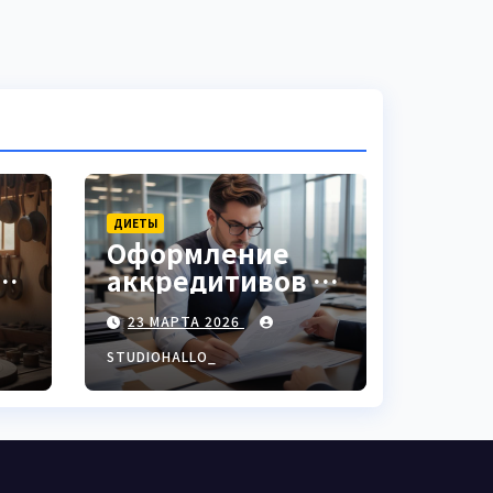
ДИЕТЫ
Оформление
аккредитивов в
ки
международной
23 МАРТА 2026
торговле
STUDIOHALLO_