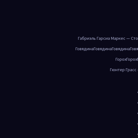
Габриэль Гарсиа Маркес — Ст
Говядина
Говядина
Говядина
Гов
Горох
Горох
Гюнтер Грасс