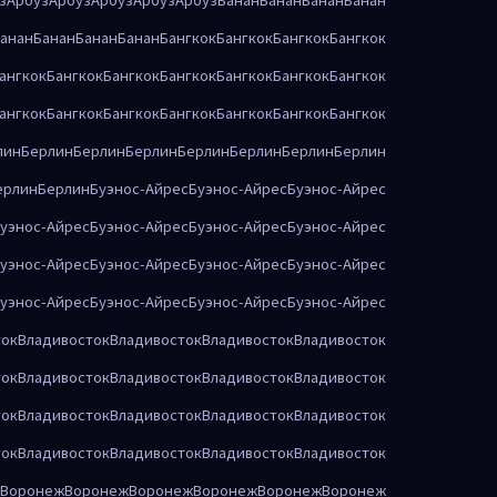
анан
Банан
Банан
Банан
Бангкок
Бангкок
Бангкок
Бангкок
ангкок
Бангкок
Бангкок
Бангкок
Бангкок
Бангкок
Бангкок
ангкок
Бангкок
Бангкок
Бангкок
Бангкок
Бангкок
Бангкок
лин
Берлин
Берлин
Берлин
Берлин
Берлин
Берлин
Берлин
ерлин
Берлин
Буэнос-Айрес
Буэнос-Айрес
Буэнос-Айрес
уэнос-Айрес
Буэнос-Айрес
Буэнос-Айрес
Буэнос-Айрес
уэнос-Айрес
Буэнос-Айрес
Буэнос-Айрес
Буэнос-Айрес
уэнос-Айрес
Буэнос-Айрес
Буэнос-Айрес
Буэнос-Айрес
ток
Владивосток
Владивосток
Владивосток
Владивосток
ток
Владивосток
Владивосток
Владивосток
Владивосток
ток
Владивосток
Владивосток
Владивосток
Владивосток
ток
Владивосток
Владивосток
Владивосток
Владивосток
Воронеж
Воронеж
Воронеж
Воронеж
Воронеж
Воронеж