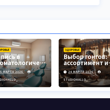
ОРОВЬЕ
ЗДОРОВЬЕ
апись в
Выбор гонгов:
томатологическ
ассортимент и
ю клинику
характеристи
25 МАРТА 2026
24 МАРТА 2026
DIOHALLO_
STUDIOHALLO_