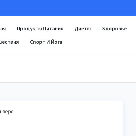
ная
Продукты Питания
Диеты
Здоровье
шествия
Спорт И Йога
и вере