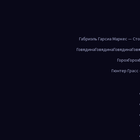
Габриэль Гарсиа Маркес — Ст
Говядина
Говядина
Говядина
Гов
Горох
Горох
Гюнтер Грасс