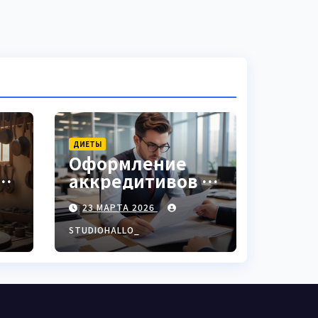
ДИЕТЫ
Оформление
аккредитивов в
ки
международной
23 МАРТА 2026
торговле
STUDIOHALLO_