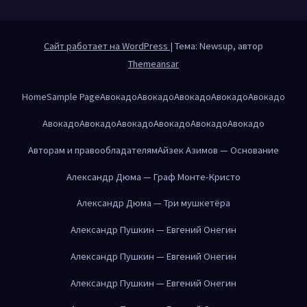
Сайт работает на WordPress
|
Тема: Newsup, автор
Themeansar
Home
Sample Page
Авокадо
Авокадо
Авокадо
Авокадо
Авокадо
Авокадо
Авокадо
Авокадо
Авокадо
Авокадо
Авокадо
Авторам и правообладателям
Айзек Азимов — Основание
Александр Дюма — Граф Монте-Кристо
Александр Дюма — Три мушкетёра
Александр Пушкин — Евгений Онегин
Александр Пушкин — Евгений Онегин
Александр Пушкин — Евгений Онегин