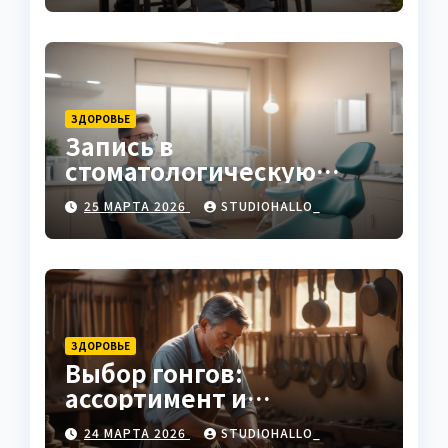
ЗДОРОВЬЕ
Запись в
стоматологическую
клинику
25 МАРТА 2026
STUDIOHALLO_
ЗДОРОВЬЕ
Выбор гонгов:
ассортимент и
характеристики
24 МАРТА 2026
STUDIOHALLO_