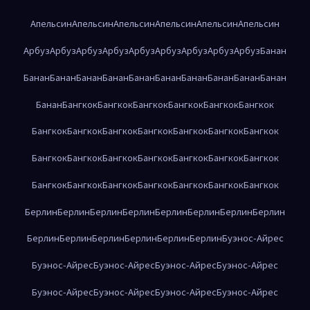
Апельсин
Апельсин
Апельсин
Апельсин
Апельсин
Апельсин
Арбуз
Арбуз
Арбуз
Арбуз
Арбуз
Арбуз
Арбуз
Арбуз
Арбуз
Банан
Банан
Банан
Банан
Банан
Банан
Банан
Банан
Банан
Банан
Банан
Банан
Бангкок
Бангкок
Бангкок
Бангкок
Бангкок
Бангкок
Бангкок
Бангкок
Бангкок
Бангкок
Бангкок
Бангкок
Бангкок
Бангкок
Бангкок
Бангкок
Бангкок
Бангкок
Бангкок
Бангкок
Бангкок
Бангкок
Бангкок
Бангкок
Бангкок
Бангкок
Бангкок
Берлин
Берлин
Берлин
Берлин
Берлин
Берлин
Берлин
Берлин
Берлин
Берлин
Берлин
Берлин
Берлин
Берлин
Буэнос-Айрес
Буэнос-Айрес
Буэнос-Айрес
Буэнос-Айрес
Буэнос-Айрес
Буэнос-Айрес
Буэнос-Айрес
Буэнос-Айрес
Буэнос-Айрес