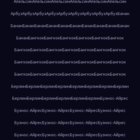
Апельсин
Апельсин
Апельсин
Апельсин
Апельсин
Апельсин
Арбуз
Арбуз
Арбуз
Арбуз
Арбуз
Арбуз
Арбуз
Арбуз
Арбуз
Банан
Банан
Банан
Банан
Банан
Банан
Банан
Банан
Банан
Банан
Банан
Банан
Бангкок
Бангкок
Бангкок
Бангкок
Бангкок
Бангкок
Бангкок
Бангкок
Бангкок
Бангкок
Бангкок
Бангкок
Бангкок
Бангкок
Бангкок
Бангкок
Бангкок
Бангкок
Бангкок
Бангкок
Бангкок
Бангкок
Бангкок
Бангкок
Бангкок
Бангкок
Бангкок
Берлин
Берлин
Берлин
Берлин
Берлин
Берлин
Берлин
Берлин
Берлин
Берлин
Берлин
Берлин
Берлин
Берлин
Буэнос-Айрес
Буэнос-Айрес
Буэнос-Айрес
Буэнос-Айрес
Буэнос-Айрес
Буэнос-Айрес
Буэнос-Айрес
Буэнос-Айрес
Буэнос-Айрес
Буэнос-Айрес
Буэнос-Айрес
Буэнос-Айрес
Буэнос-Айрес