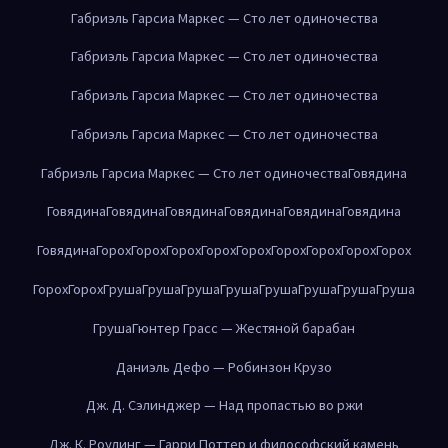
Габриэль Гарсиа Маркес — Сто лет одиночества
Габриэль Гарсиа Маркес — Сто лет одиночества
Габриэль Гарсиа Маркес — Сто лет одиночества
Габриэль Гарсиа Маркес — Сто лет одиночества
Габриэль Гарсиа Маркес — Сто лет одиночества
Говядина
Говядина
Говядина
Говядина
Говядина
Говядина
Говядина
Говядина
Горох
Горох
Горох
Горох
Горох
Горох
Горох
Горох
Горох
Горох
Горох
Груша
Груша
Груша
Груша
Груша
Груша
Груша
Груша
Груша
Гюнтер Грасс — Жестяной барабан
Даниэль Дефо — Робинзон Крузо
Дж. Д. Сэлинджер — Над пропастью во ржи
Дж. К. Роулинг — Гарри Поттер и философский камень