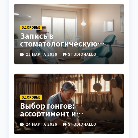
ЗДОРОВЬЕ
Запись в
стоматологическую
клинику
25 МАРТА 2026
STUDIOHALLO_
ЗДОРОВЬЕ
Выбор гонгов:
ассортимент и
характеристики
24 МАРТА 2026
STUDIOHALLO_