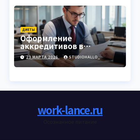
ДИЕТЫ
Оформление
аккредитивов в
международной
23 МАРТА 2026
STUDIOHALLO_
торговле
work-lance.ru
Осознанное питание