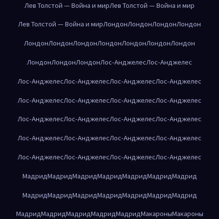
Лев Толстой — Война и мир
Лев Толстой — Война и мир
Лев Толстой — Война и мир
Лондон
Лондон
Лондон
Лондон
Лондон
Лондон
Лондон
Лондон
Лондон
Лондон
Лондон
Лондон
Лондон
Лондон
Лос-Анджелес
Лос-Анджелес
Лос-Анджелес
Лос-Анджелес
Лос-Анджелес
Лос-Анджелес
Лос-Анджелес
Лос-Анджелес
Лос-Анджелес
Лос-Анджелес
Лос-Анджелес
Лос-Анджелес
Лос-Анджелес
Лос-Анджелес
Лос-Анджелес
Лос-Анджелес
Лос-Анджелес
Лос-Анджелес
Лос-Анджелес
Лос-Анджелес
Лос-Анджелес
Лос-Анджелес
Мадрид
Мадрид
Мадрид
Мадрид
Мадрид
Мадрид
Мадрид
Мадрид
Мадрид
Мадрид
Мадрид
Мадрид
Мадрид
Мадрид
Мадрид
Мадрид
Мадрид
Мадрид
Мадрид
Макароны
Макароны