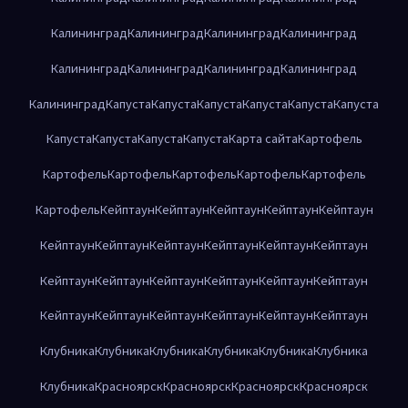
Калининград
Калининград
Калининград
Калининград
Калининград
Калининград
Калининград
Калининград
Калининград
Капуста
Капуста
Капуста
Капуста
Капуста
Капуста
Капуста
Капуста
Капуста
Капуста
Карта сайта
Картофель
Картофель
Картофель
Картофель
Картофель
Картофель
Картофель
Кейптаун
Кейптаун
Кейптаун
Кейптаун
Кейптаун
Кейптаун
Кейптаун
Кейптаун
Кейптаун
Кейптаун
Кейптаун
Кейптаун
Кейптаун
Кейптаун
Кейптаун
Кейптаун
Кейптаун
Кейптаун
Кейптаун
Кейптаун
Кейптаун
Кейптаун
Кейптаун
Клубника
Клубника
Клубника
Клубника
Клубника
Клубника
Клубника
Красноярск
Красноярск
Красноярск
Красноярск