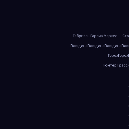
Габриэль Гарсиа Маркес — Ст
Говядина
Говядина
Говядина
Гов
Горох
Горох
Гюнтер Грасс