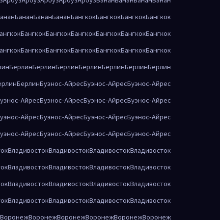
анан
Банан
Банан
Банан
Бангкок
Бангкок
Бангкок
Бангкок
ангкок
Бангкок
Бангкок
Бангкок
Бангкок
Бангкок
Бангкок
ангкок
Бангкок
Бангкок
Бангкок
Бангкок
Бангкок
Бангкок
лин
Берлин
Берлин
Берлин
Берлин
Берлин
Берлин
Берлин
ерлин
Берлин
Буэнос-Айрес
Буэнос-Айрес
Буэнос-Айрес
уэнос-Айрес
Буэнос-Айрес
Буэнос-Айрес
Буэнос-Айрес
уэнос-Айрес
Буэнос-Айрес
Буэнос-Айрес
Буэнос-Айрес
уэнос-Айрес
Буэнос-Айрес
Буэнос-Айрес
Буэнос-Айрес
ток
Владивосток
Владивосток
Владивосток
Владивосток
ток
Владивосток
Владивосток
Владивосток
Владивосток
ток
Владивосток
Владивосток
Владивосток
Владивосток
ток
Владивосток
Владивосток
Владивосток
Владивосток
Воронеж
Воронеж
Воронеж
Воронеж
Воронеж
Воронеж