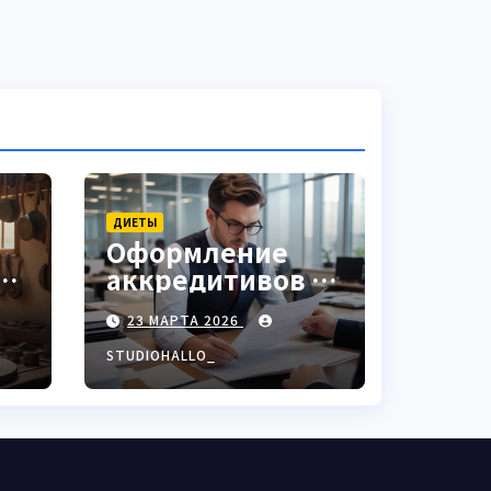
ДИЕТЫ
Оформление
аккредитивов в
ки
международной
23 МАРТА 2026
торговле
STUDIOHALLO_