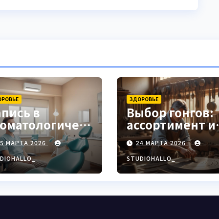
ОРОВЬЕ
ЗДОРОВЬЕ
апись в
Выбор гонгов:
томатологическ
ассортимент и
ю клинику
характеристи
25 МАРТА 2026
24 МАРТА 2026
DIOHALLO_
STUDIOHALLO_