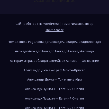
Осознанное питание
Сайт работает на WordPress
|
Тема: Newsup, автор
Themeansar
Home
Sample Page
Авокадо
Авокадо
Авокадо
Авокадо
Авокадо
Авокадо
Авокадо
Авокадо
Авокадо
Авокадо
Авокадо
Авторам и правообладателям
Айзек Азимов — Основание
Александр Дюма — Граф Монте-Кристо
Александр Дюма — Три мушкетёра
Александр Пушкин — Евгений Онегин
Александр Пушкин — Евгений Онегин
Александр Пушкин — Евгений Онегин