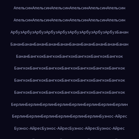
Апельсин
Апельсин
Апельсин
Апельсин
Апельсин
Апельсин
Апельсин
Апельсин
Апельсин
Апельсин
Апельсин
Апельсин
Арбуз
Арбуз
Арбуз
Арбуз
Арбуз
Арбуз
Арбуз
Арбуз
Арбуз
Банан
Банан
Банан
Банан
Банан
Банан
Банан
Банан
Банан
Банан
Банан
Банан
Бангкок
Бангкок
Бангкок
Бангкок
Бангкок
Бангкок
Бангкок
Бангкок
Бангкок
Бангкок
Бангкок
Бангкок
Бангкок
Бангкок
Бангкок
Бангкок
Бангкок
Бангкок
Бангкок
Бангкок
Бангкок
Бангкок
Бангкок
Бангкок
Бангкок
Бангкок
Бангкок
Берлин
Берлин
Берлин
Берлин
Берлин
Берлин
Берлин
Берлин
Берлин
Берлин
Берлин
Берлин
Берлин
Берлин
Буэнос-Айрес
Буэнос-Айрес
Буэнос-Айрес
Буэнос-Айрес
Буэнос-Айрес