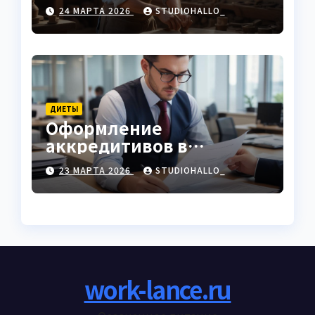
характеристики
24 МАРТА 2026
STUDIOHALLO_
ДИЕТЫ
Оформление
аккредитивов в
международной
23 МАРТА 2026
STUDIOHALLO_
торговле
work-lance.ru