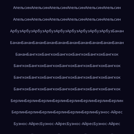
Апельсин
Апельсин
Апельсин
Апельсин
Апельсин
Апельсин
Апельсин
Апельсин
Апельсин
Апельсин
Апельсин
Апельсин
Арбуз
Арбуз
Арбуз
Арбуз
Арбуз
Арбуз
Арбуз
Арбуз
Арбуз
Банан
Банан
Банан
Банан
Банан
Банан
Банан
Банан
Банан
Банан
Банан
Банан
Бангкок
Бангкок
Бангкок
Бангкок
Бангкок
Бангкок
Бангкок
Бангкок
Бангкок
Бангкок
Бангкок
Бангкок
Бангкок
Бангкок
Бангкок
Бангкок
Бангкок
Бангкок
Бангкок
Бангкок
Бангкок
Бангкок
Бангкок
Бангкок
Бангкок
Бангкок
Бангкок
Берлин
Берлин
Берлин
Берлин
Берлин
Берлин
Берлин
Берлин
Берлин
Берлин
Берлин
Берлин
Берлин
Берлин
Буэнос-Айрес
Буэнос-Айрес
Буэнос-Айрес
Буэнос-Айрес
Буэнос-Айрес