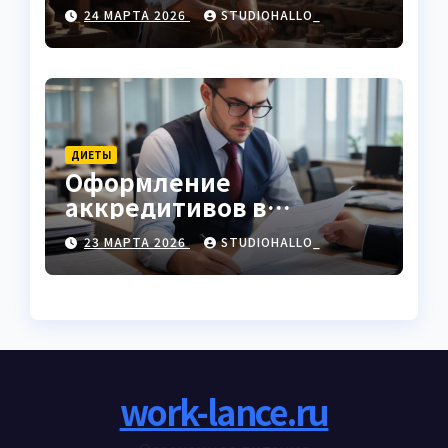
характеристики
24 МАРТА 2026
STUDIOHALLO_
ДИЕТЫ
Оформление
аккредитивов в
международной
23 МАРТА 2026
STUDIOHALLO_
торговле
work-lance.ru