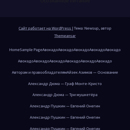
Осознанное питание
Сайт работает на WordPress
|
Тема: Newsup, автор
Themeansar
Home
Sample Page
Авокадо
Авокадо
Авокадо
Авокадо
Авокадо
Авокадо
Авокадо
Авокадо
Авокадо
Авокадо
Авокадо
Авторам и правообладателям
Айзек Азимов — Основание
Александр Дюма — Граф Монте-Кристо
Александр Дюма — Три мушкетёра
Александр Пушкин — Евгений Онегин
Александр Пушкин — Евгений Онегин
Александр Пушкин — Евгений Онегин