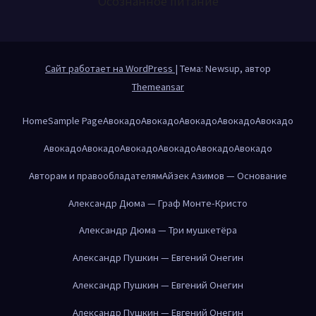
Осознанное питание
Сайт работает на WordPress
|
Тема: Newsup, автор
Themeansar
Home
Sample Page
Авокадо
Авокадо
Авокадо
Авокадо
Авокадо
Авокадо
Авокадо
Авокадо
Авокадо
Авокадо
Авокадо
Авторам и правообладателям
Айзек Азимов — Основание
Александр Дюма — Граф Монте-Кристо
Александр Дюма — Три мушкетёра
Александр Пушкин — Евгений Онегин
Александр Пушкин — Евгений Онегин
Александр Пушкин — Евгений Онегин