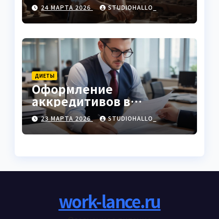
характеристики
24 МАРТА 2026
STUDIOHALLO_
ДИЕТЫ
Оформление
аккредитивов в
международной
23 МАРТА 2026
STUDIOHALLO_
торговле
work-lance.ru