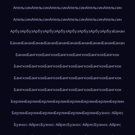
Апельсин
Апельсин
Апельсин
Апельсин
Апельсин
Апельсин
Апельсин
Апельсин
Апельсин
Апельсин
Апельсин
Апельсин
Арбуз
Арбуз
Арбуз
Арбуз
Арбуз
Арбуз
Арбуз
Арбуз
Арбуз
Банан
Банан
Банан
Банан
Банан
Банан
Банан
Банан
Банан
Банан
Банан
Банан
Бангкок
Бангкок
Бангкок
Бангкок
Бангкок
Бангкок
Бангкок
Бангкок
Бангкок
Бангкок
Бангкок
Бангкок
Бангкок
Бангкок
Бангкок
Бангкок
Бангкок
Бангкок
Бангкок
Бангкок
Бангкок
Бангкок
Бангкок
Бангкок
Бангкок
Бангкок
Бангкок
Берлин
Берлин
Берлин
Берлин
Берлин
Берлин
Берлин
Берлин
Берлин
Берлин
Берлин
Берлин
Берлин
Берлин
Буэнос-Айрес
Буэнос-Айрес
Буэнос-Айрес
Буэнос-Айрес
Буэнос-Айрес