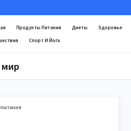
ная
Продукты Питания
Диеты
Здоровье
шествия
Спорт И Йога
 мир
испытания