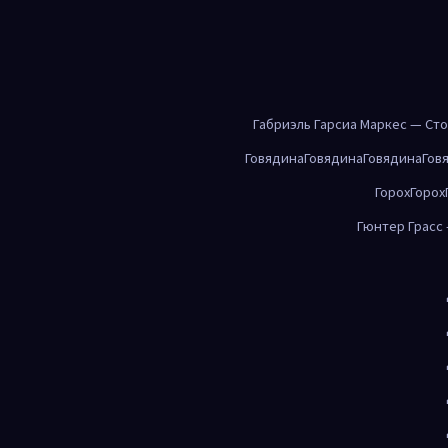
Габриэль Гарсиа Маркес — Ст
Говядина
Говядина
Говядина
Гов
Горох
Горох
Гюнтер Грасс