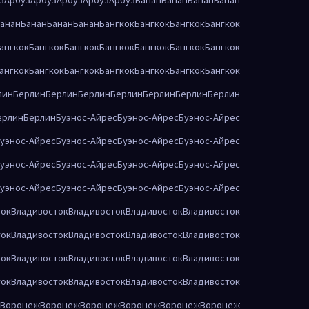
анан
Банан
Банан
Банан
Бангкок
Бангкок
Бангкок
Бангкок
ангкок
Бангкок
Бангкок
Бангкок
Бангкок
Бангкок
Бангкок
ангкок
Бангкок
Бангкок
Бангкок
Бангкок
Бангкок
Бангкок
лин
Берлин
Берлин
Берлин
Берлин
Берлин
Берлин
Берлин
ерлин
Берлин
Буэнос-Айрес
Буэнос-Айрес
Буэнос-Айрес
уэнос-Айрес
Буэнос-Айрес
Буэнос-Айрес
Буэнос-Айрес
уэнос-Айрес
Буэнос-Айрес
Буэнос-Айрес
Буэнос-Айрес
уэнос-Айрес
Буэнос-Айрес
Буэнос-Айрес
Буэнос-Айрес
ток
Владивосток
Владивосток
Владивосток
Владивосток
ток
Владивосток
Владивосток
Владивосток
Владивосток
ток
Владивосток
Владивосток
Владивосток
Владивосток
ток
Владивосток
Владивосток
Владивосток
Владивосток
Воронеж
Воронеж
Воронеж
Воронеж
Воронеж
Воронеж