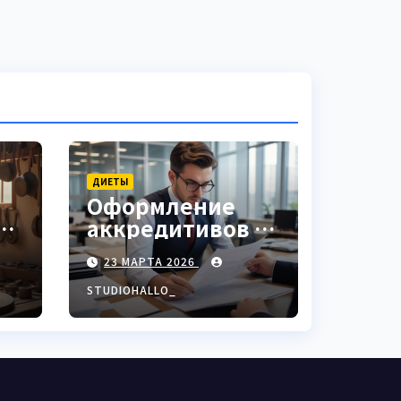
ДИЕТЫ
Оформление
аккредитивов в
ки
международной
23 МАРТА 2026
торговле
STUDIOHALLO_