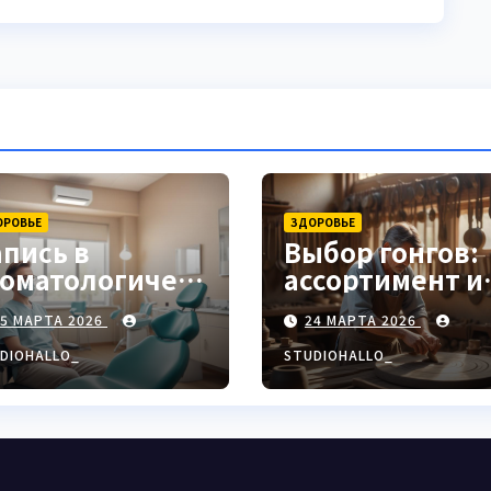
ОРОВЬЕ
ЗДОРОВЬЕ
апись в
Выбор гонгов:
томатологическ
ассортимент и
ю клинику
характеристи
25 МАРТА 2026
24 МАРТА 2026
DIOHALLO_
STUDIOHALLO_