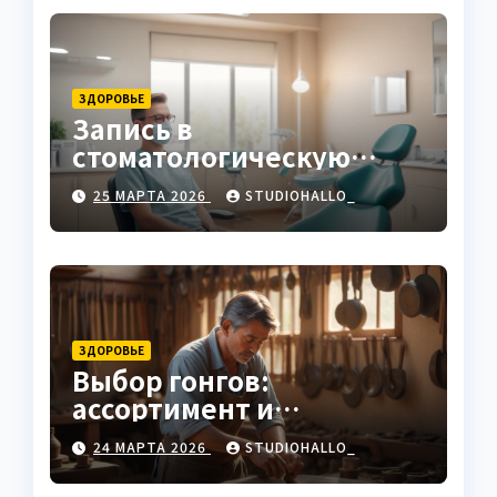
ЗДОРОВЬЕ
Запись в
стоматологическую
клинику
25 МАРТА 2026
STUDIOHALLO_
ЗДОРОВЬЕ
Выбор гонгов:
ассортимент и
характеристики
24 МАРТА 2026
STUDIOHALLO_