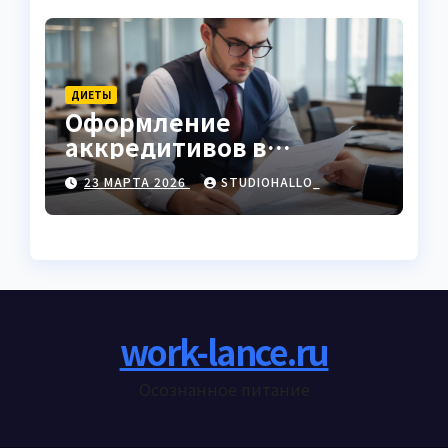
ДИЕТЫ
Оформление
аккредитивов в
международной
23 МАРТА 2026
STUDIOHALLO_
торговле
work-lance.ru
Осознанное питание