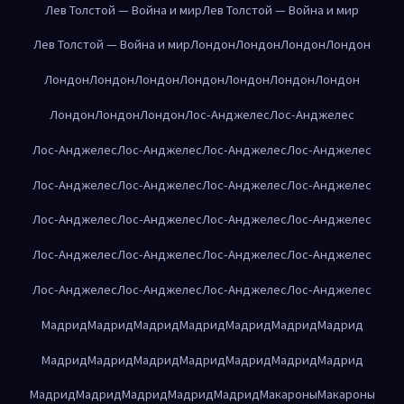
Лев Толстой — Война и мир
Лев Толстой — Война и мир
Лев Толстой — Война и мир
Лондон
Лондон
Лондон
Лондон
Лондон
Лондон
Лондон
Лондон
Лондон
Лондон
Лондон
Лондон
Лондон
Лондон
Лос-Анджелес
Лос-Анджелес
Лос-Анджелес
Лос-Анджелес
Лос-Анджелес
Лос-Анджелес
Лос-Анджелес
Лос-Анджелес
Лос-Анджелес
Лос-Анджелес
Лос-Анджелес
Лос-Анджелес
Лос-Анджелес
Лос-Анджелес
Лос-Анджелес
Лос-Анджелес
Лос-Анджелес
Лос-Анджелес
Лос-Анджелес
Лос-Анджелес
Лос-Анджелес
Лос-Анджелес
Мадрид
Мадрид
Мадрид
Мадрид
Мадрид
Мадрид
Мадрид
Мадрид
Мадрид
Мадрид
Мадрид
Мадрид
Мадрид
Мадрид
Мадрид
Мадрид
Мадрид
Мадрид
Мадрид
Макароны
Макароны