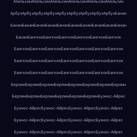
Апельсин
Апельсин
Апельсин
Апельсин
Апельсин
Апельсин
Арбуз
Арбуз
Арбуз
Арбуз
Арбуз
Арбуз
Арбуз
Арбуз
Арбуз
Банан
Банан
Банан
Банан
Банан
Банан
Банан
Банан
Банан
Банан
Банан
Банан
Бангкок
Бангкок
Бангкок
Бангкок
Бангкок
Бангкок
Бангкок
Бангкок
Бангкок
Бангкок
Бангкок
Бангкок
Бангкок
Бангкок
Бангкок
Бангкок
Бангкок
Бангкок
Бангкок
Бангкок
Бангкок
Бангкок
Бангкок
Бангкок
Бангкок
Бангкок
Бангкок
Берлин
Берлин
Берлин
Берлин
Берлин
Берлин
Берлин
Берлин
Берлин
Берлин
Берлин
Берлин
Берлин
Берлин
Буэнос-Айрес
Буэнос-Айрес
Буэнос-Айрес
Буэнос-Айрес
Буэнос-Айрес
Буэнос-Айрес
Буэнос-Айрес
Буэнос-Айрес
Буэнос-Айрес
Буэнос-Айрес
Буэнос-Айрес
Буэнос-Айрес
Буэнос-Айрес