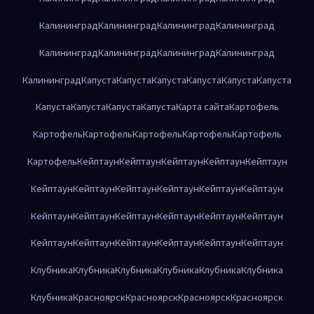
Калининград
Калининград
Калининград
Калининград
Калининград
Калининград
Калининград
Калининград
Калининград
Капуста
Капуста
Капуста
Капуста
Капуста
Капуста
Капуста
Капуста
Капуста
Капуста
Карта сайта
Картофель
Картофель
Картофель
Картофель
Картофель
Картофель
Картофель
Кейптаун
Кейптаун
Кейптаун
Кейптаун
Кейптаун
Кейптаун
Кейптаун
Кейптаун
Кейптаун
Кейптаун
Кейптаун
Кейптаун
Кейптаун
Кейптаун
Кейптаун
Кейптаун
Кейптаун
Кейптаун
Кейптаун
Кейптаун
Кейптаун
Кейптаун
Кейптаун
Клубника
Клубника
Клубника
Клубника
Клубника
Клубника
Клубника
Красноярск
Красноярск
Красноярск
Красноярск