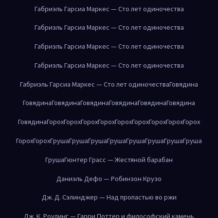
Габриэль Гарсиа Маркес — Сто лет одиночества
Габриэль Гарсиа Маркес — Сто лет одиночества
Габриэль Гарсиа Маркес — Сто лет одиночества
Габриэль Гарсиа Маркес — Сто лет одиночества
Габриэль Гарсиа Маркес — Сто лет одиночества
Говядина
Говядина
Говядина
Говядина
Говядина
Говядина
Говядина
Говядина
Горох
Горох
Горох
Горох
Горох
Горох
Горох
Горох
Горох
Горох
Горох
Груша
Груша
Груша
Груша
Груша
Груша
Груша
Груша
Груша
Гюнтер Грасс — Жестяной барабан
Даниэль Дефо — Робинзон Крузо
Дж. Д. Сэлинджер — Над пропастью во ржи
Дж. К. Роулинг — Гарри Поттер и философский камень