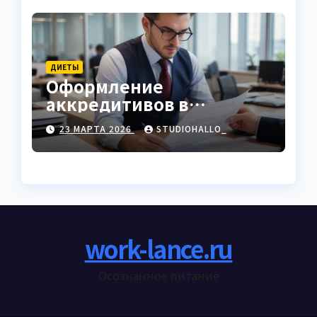
ДИЕТЫ
Оформление
аккредитивов в
международной
23 МАРТА 2026
STUDIOHALLO_
торговле
work-lance.ru
Осознанное питание