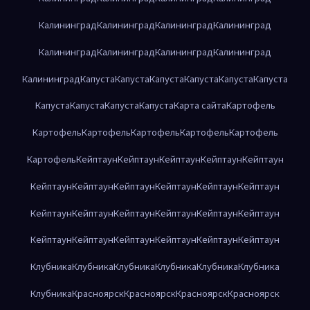
Калининград
Калининград
Калининград
Калининград
Калининград
Калининград
Калининград
Калининград
Калининград
Капуста
Капуста
Капуста
Капуста
Капуста
Капуста
Капуста
Капуста
Капуста
Капуста
Карта сайта
Картофель
Картофель
Картофель
Картофель
Картофель
Картофель
Картофель
Кейптаун
Кейптаун
Кейптаун
Кейптаун
Кейптаун
Кейптаун
Кейптаун
Кейптаун
Кейптаун
Кейптаун
Кейптаун
Кейптаун
Кейптаун
Кейптаун
Кейптаун
Кейптаун
Кейптаун
Кейптаун
Кейптаун
Кейптаун
Кейптаун
Кейптаун
Кейптаун
Клубника
Клубника
Клубника
Клубника
Клубника
Клубника
Клубника
Красноярск
Красноярск
Красноярск
Красноярск