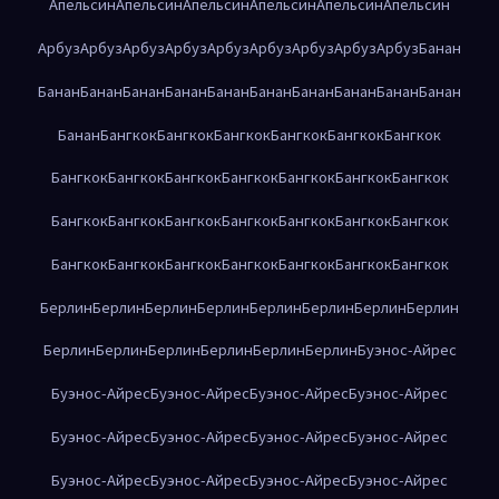
Апельсин
Апельсин
Апельсин
Апельсин
Апельсин
Апельсин
Арбуз
Арбуз
Арбуз
Арбуз
Арбуз
Арбуз
Арбуз
Арбуз
Арбуз
Банан
Банан
Банан
Банан
Банан
Банан
Банан
Банан
Банан
Банан
Банан
Банан
Бангкок
Бангкок
Бангкок
Бангкок
Бангкок
Бангкок
Бангкок
Бангкок
Бангкок
Бангкок
Бангкок
Бангкок
Бангкок
Бангкок
Бангкок
Бангкок
Бангкок
Бангкок
Бангкок
Бангкок
Бангкок
Бангкок
Бангкок
Бангкок
Бангкок
Бангкок
Бангкок
Берлин
Берлин
Берлин
Берлин
Берлин
Берлин
Берлин
Берлин
Берлин
Берлин
Берлин
Берлин
Берлин
Берлин
Буэнос-Айрес
Буэнос-Айрес
Буэнос-Айрес
Буэнос-Айрес
Буэнос-Айрес
Буэнос-Айрес
Буэнос-Айрес
Буэнос-Айрес
Буэнос-Айрес
Буэнос-Айрес
Буэнос-Айрес
Буэнос-Айрес
Буэнос-Айрес