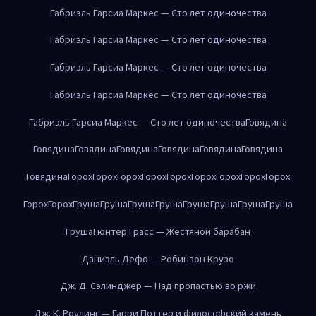
Габриэль Гарсиа Маркес — Сто лет одиночества
Габриэль Гарсиа Маркес — Сто лет одиночества
Габриэль Гарсиа Маркес — Сто лет одиночества
Габриэль Гарсиа Маркес — Сто лет одиночества
Габриэль Гарсиа Маркес — Сто лет одиночества
Говядина
Говядина
Говядина
Говядина
Говядина
Говядина
Говядина
Говядина
Горох
Горох
Горох
Горох
Горох
Горох
Горох
Горох
Горох
Горох
Горох
Груша
Груша
Груша
Груша
Груша
Груша
Груша
Груша
Груша
Гюнтер Грасс — Жестяной барабан
Даниэль Дефо — Робинзон Крузо
Дж. Д. Сэлинджер — Над пропастью во ржи
Дж. К. Роулинг — Гарри Поттер и философский камень