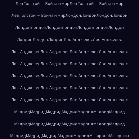
Лев Толстой — Война и мир
Лев Толстой — Война и мир
Лев Толстой — Война и мир
Лондон
Лондон
Лондон
Лондон
Лондон
Лондон
Лондон
Лондон
Лондон
Лондон
Лондон
Лондон
Лондон
Лондон
Лос-Анджелес
Лос-Анджелес
Лос-Анджелес
Лос-Анджелес
Лос-Анджелес
Лос-Анджелес
Лос-Анджелес
Лос-Анджелес
Лос-Анджелес
Лос-Анджелес
Лос-Анджелес
Лос-Анджелес
Лос-Анджелес
Лос-Анджелес
Лос-Анджелес
Лос-Анджелес
Лос-Анджелес
Лос-Анджелес
Лос-Анджелес
Лос-Анджелес
Лос-Анджелес
Лос-Анджелес
Мадрид
Мадрид
Мадрид
Мадрид
Мадрид
Мадрид
Мадрид
Мадрид
Мадрид
Мадрид
Мадрид
Мадрид
Мадрид
Мадрид
Мадрид
Мадрид
Мадрид
Мадрид
Мадрид
Макароны
Макароны