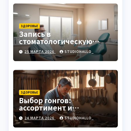
ЗДОРОВЬЕ
Запись в
стоматологическую
клинику
25 МАРТА 2026
STUDIOHALLO_
ЗДОРОВЬЕ
Выбор гонгов:
ассортимент и
характеристики
24 МАРТА 2026
STUDIOHALLO_