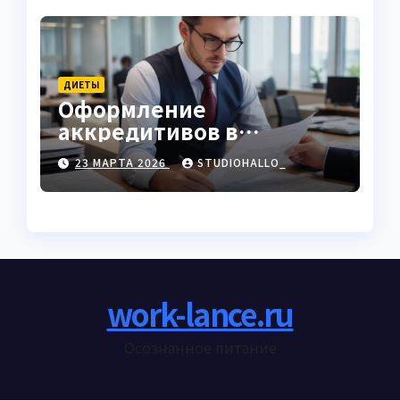
ДИЕТЫ
Оформление
аккредитивов в
международной
23 МАРТА 2026
STUDIOHALLO_
торговле
work-lance.ru
Осознанное питание