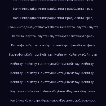
Калининград
Калининград
Калининград
Калининград
Калининград
Калининград
Калининград
Калининград
Калининград
Капуста
Капуста
Капуста
Капуста
Капуста
Капуста
Капуста
Капуста
Капуста
Капуста
Карта сайта
Картофель
Картофель
Картофель
Картофель
Картофель
Картофель
Картофель
Кейптаун
Кейптаун
Кейптаун
Кейптаун
Кейптаун
Кейптаун
Кейптаун
Кейптаун
Кейптаун
Кейптаун
Кейптаун
Кейптаун
Кейптаун
Кейптаун
Кейптаун
Кейптаун
Кейптаун
Кейптаун
Кейптаун
Кейптаун
Кейптаун
Кейптаун
Кейптаун
Клубника
Клубника
Клубника
Клубника
Клубника
Клубника
Клубника
Красноярск
Красноярск
Красноярск
Красноярск