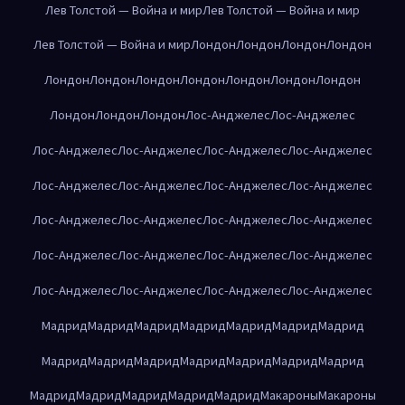
Лев Толстой — Война и мир
Лев Толстой — Война и мир
Лев Толстой — Война и мир
Лондон
Лондон
Лондон
Лондон
Лондон
Лондон
Лондон
Лондон
Лондон
Лондон
Лондон
Лондон
Лондон
Лондон
Лос-Анджелес
Лос-Анджелес
Лос-Анджелес
Лос-Анджелес
Лос-Анджелес
Лос-Анджелес
Лос-Анджелес
Лос-Анджелес
Лос-Анджелес
Лос-Анджелес
Лос-Анджелес
Лос-Анджелес
Лос-Анджелес
Лос-Анджелес
Лос-Анджелес
Лос-Анджелес
Лос-Анджелес
Лос-Анджелес
Лос-Анджелес
Лос-Анджелес
Лос-Анджелес
Лос-Анджелес
Мадрид
Мадрид
Мадрид
Мадрид
Мадрид
Мадрид
Мадрид
Мадрид
Мадрид
Мадрид
Мадрид
Мадрид
Мадрид
Мадрид
Мадрид
Мадрид
Мадрид
Мадрид
Мадрид
Макароны
Макароны