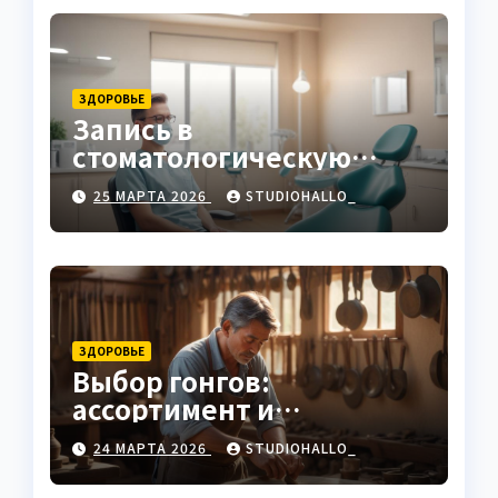
ЗДОРОВЬЕ
Запись в
стоматологическую
клинику
25 МАРТА 2026
STUDIOHALLO_
ЗДОРОВЬЕ
Выбор гонгов:
ассортимент и
характеристики
24 МАРТА 2026
STUDIOHALLO_