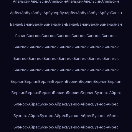
Апельсин
Апельсин
Апельсин
Апельсин
Апельсин
Апельсин
Арбуз
Арбуз
Арбуз
Арбуз
Арбуз
Арбуз
Арбуз
Арбуз
Арбуз
Банан
Банан
Банан
Банан
Банан
Банан
Банан
Банан
Банан
Банан
Банан
Банан
Бангкок
Бангкок
Бангкок
Бангкок
Бангкок
Бангкок
Бангкок
Бангкок
Бангкок
Бангкок
Бангкок
Бангкок
Бангкок
Бангкок
Бангкок
Бангкок
Бангкок
Бангкок
Бангкок
Бангкок
Бангкок
Бангкок
Бангкок
Бангкок
Бангкок
Бангкок
Бангкок
Берлин
Берлин
Берлин
Берлин
Берлин
Берлин
Берлин
Берлин
Берлин
Берлин
Берлин
Берлин
Берлин
Берлин
Буэнос-Айрес
Буэнос-Айрес
Буэнос-Айрес
Буэнос-Айрес
Буэнос-Айрес
Буэнос-Айрес
Буэнос-Айрес
Буэнос-Айрес
Буэнос-Айрес
Буэнос-Айрес
Буэнос-Айрес
Буэнос-Айрес
Буэнос-Айрес