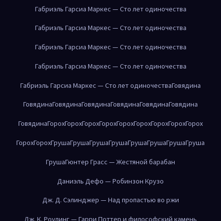
Габриэль Гарсиа Маркес — Сто лет одиночества
Габриэль Гарсиа Маркес — Сто лет одиночества
Габриэль Гарсиа Маркес — Сто лет одиночества
Габриэль Гарсиа Маркес — Сто лет одиночества
Габриэль Гарсиа Маркес — Сто лет одиночества
Говядина
Говядина
Говядина
Говядина
Говядина
Говядина
Говядина
Говядина
Горох
Горох
Горох
Горох
Горох
Горох
Горох
Горох
Горох
Горох
Горох
Груша
Груша
Груша
Груша
Груша
Груша
Груша
Груша
Груша
Гюнтер Грасс — Жестяной барабан
Даниэль Дефо — Робинзон Крузо
Дж. Д. Сэлинджер — Над пропастью во ржи
Дж. К. Роулинг — Гарри Поттер и философский камень