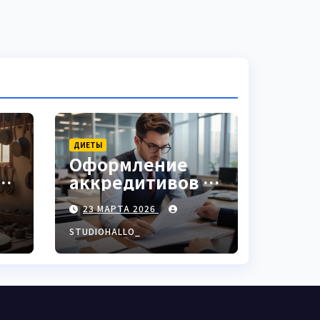
ДИЕТЫ
Оформление
аккредитивов в
ки
международной
23 МАРТА 2026
торговле
STUDIOHALLO_