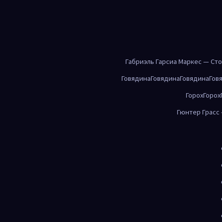
Габриэль Гарсиа Маркес — Ст
Говядина
Говядина
Говядина
Гов
Горох
Горох
Гюнтер Грасс