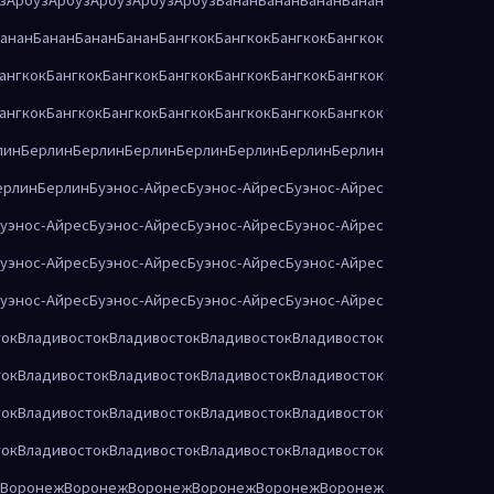
анан
Банан
Банан
Банан
Бангкок
Бангкок
Бангкок
Бангкок
ангкок
Бангкок
Бангкок
Бангкок
Бангкок
Бангкок
Бангкок
ангкок
Бангкок
Бангкок
Бангкок
Бангкок
Бангкок
Бангкок
лин
Берлин
Берлин
Берлин
Берлин
Берлин
Берлин
Берлин
ерлин
Берлин
Буэнос-Айрес
Буэнос-Айрес
Буэнос-Айрес
уэнос-Айрес
Буэнос-Айрес
Буэнос-Айрес
Буэнос-Айрес
уэнос-Айрес
Буэнос-Айрес
Буэнос-Айрес
Буэнос-Айрес
уэнос-Айрес
Буэнос-Айрес
Буэнос-Айрес
Буэнос-Айрес
ток
Владивосток
Владивосток
Владивосток
Владивосток
ток
Владивосток
Владивосток
Владивосток
Владивосток
ток
Владивосток
Владивосток
Владивосток
Владивосток
ток
Владивосток
Владивосток
Владивосток
Владивосток
Воронеж
Воронеж
Воронеж
Воронеж
Воронеж
Воронеж