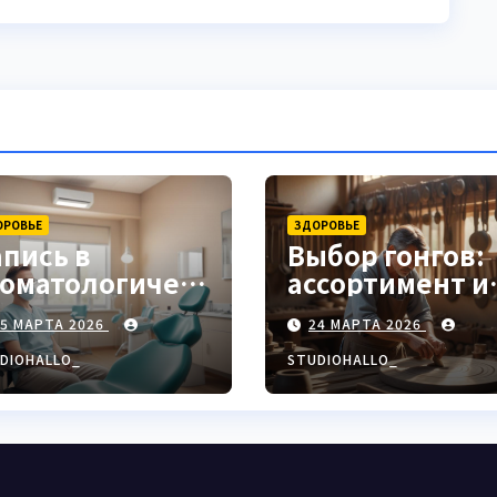
ОРОВЬЕ
ЗДОРОВЬЕ
апись в
Выбор гонгов:
томатологическ
ассортимент и
ю клинику
характеристи
25 МАРТА 2026
24 МАРТА 2026
DIOHALLO_
STUDIOHALLO_