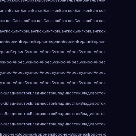
анан
Банан
Банан
Банан
Бангкок
Бангкок
Бангкок
Бангкок
ангкок
Бангкок
Бангкок
Бангкок
Бангкок
Бангкок
Бангкок
ангкок
Бангкок
Бангкок
Бангкок
Бангкок
Бангкок
Бангкок
лин
Берлин
Берлин
Берлин
Берлин
Берлин
Берлин
Берлин
ерлин
Берлин
Буэнос-Айрес
Буэнос-Айрес
Буэнос-Айрес
уэнос-Айрес
Буэнос-Айрес
Буэнос-Айрес
Буэнос-Айрес
уэнос-Айрес
Буэнос-Айрес
Буэнос-Айрес
Буэнос-Айрес
уэнос-Айрес
Буэнос-Айрес
Буэнос-Айрес
Буэнос-Айрес
ток
Владивосток
Владивосток
Владивосток
Владивосток
ток
Владивосток
Владивосток
Владивосток
Владивосток
ток
Владивосток
Владивосток
Владивосток
Владивосток
ток
Владивосток
Владивосток
Владивосток
Владивосток
Воронеж
Воронеж
Воронеж
Воронеж
Воронеж
Воронеж