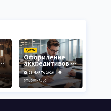
ДИЕТЫ
Оформление
аккредитивов в
ки
международной
23 МАРТА 2026
торговле
STUDIOHALLO_