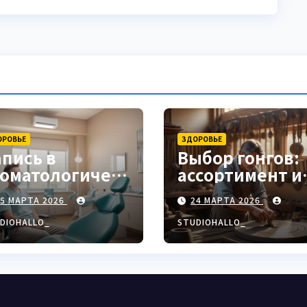
ОРОВЬЕ
ЗДОРОВЬЕ
апись в
Выбор гонгов:
томатологическ
ассортимент и
ю клинику
характеристи
25 МАРТА 2026
24 МАРТА 2026
DIOHALLO_
STUDIOHALLO_