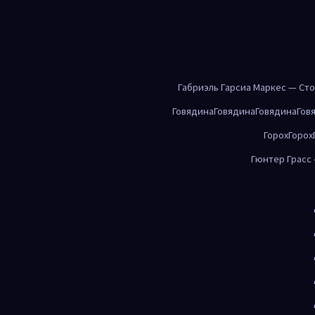
Габриэль Гарсиа Маркес — Ст
Говядина
Говядина
Говядина
Гов
Горох
Горох
Гюнтер Грасс