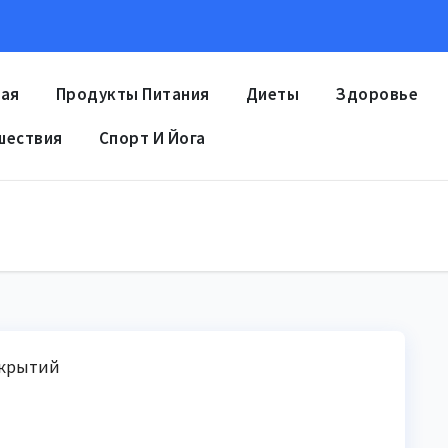
ная
Продукты Питания
Диеты
Здоровье
шествия
Спорт И Йога
ткрытий