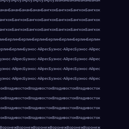
анан
Банан
Банан
Банан
Бангкок
Бангкок
Бангкок
Бангкок
ангкок
Бангкок
Бангкок
Бангкок
Бангкок
Бангкок
Бангкок
ангкок
Бангкок
Бангкок
Бангкок
Бангкок
Бангкок
Бангкок
лин
Берлин
Берлин
Берлин
Берлин
Берлин
Берлин
Берлин
ерлин
Берлин
Буэнос-Айрес
Буэнос-Айрес
Буэнос-Айрес
уэнос-Айрес
Буэнос-Айрес
Буэнос-Айрес
Буэнос-Айрес
уэнос-Айрес
Буэнос-Айрес
Буэнос-Айрес
Буэнос-Айрес
уэнос-Айрес
Буэнос-Айрес
Буэнос-Айрес
Буэнос-Айрес
ток
Владивосток
Владивосток
Владивосток
Владивосток
ток
Владивосток
Владивосток
Владивосток
Владивосток
ток
Владивосток
Владивосток
Владивосток
Владивосток
ток
Владивосток
Владивосток
Владивосток
Владивосток
Воронеж
Воронеж
Воронеж
Воронеж
Воронеж
Воронеж