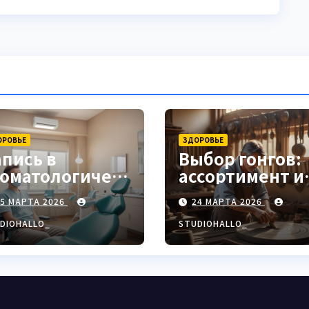
ОРОВЬЕ
ЗДОРОВЬЕ
апись в
Выбор гонгов:
томатологическ
ассортимент и
ю клинику
характеристи
25 МАРТА 2026
24 МАРТА 2026
DIOHALLO_
STUDIOHALLO_