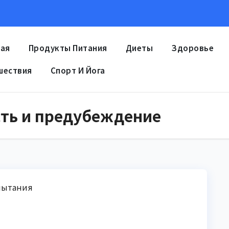
ная
Продукты Питания
Диеты
Здоровье
шествия
Спорт И Йога
сть и предубеждение
спытания