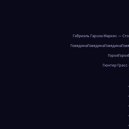
Габриэль Гарсиа Маркес — Ст
Говядина
Говядина
Говядина
Гов
Горох
Горох
Гюнтер Грасс