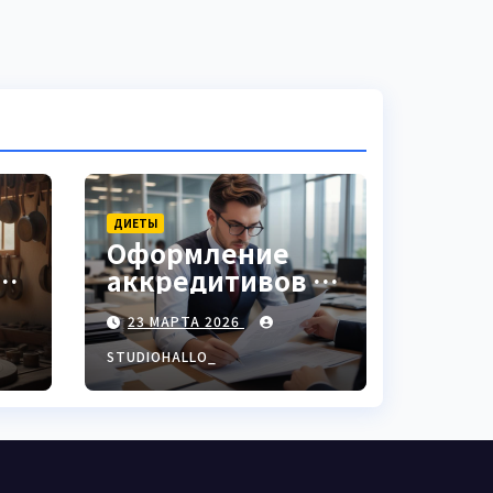
ДИЕТЫ
Оформление
аккредитивов в
ки
международной
23 МАРТА 2026
торговле
STUDIOHALLO_