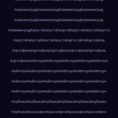
Калининград
Калининград
Калининград
Калининград
Калининград
Калининград
Калининград
Калининград
Калининград
Капуста
Капуста
Капуста
Капуста
Капуста
Капуста
Капуста
Капуста
Капуста
Капуста
Карта сайта
Картофель
Картофель
Картофель
Картофель
Картофель
Картофель
Картофель
Кейптаун
Кейптаун
Кейптаун
Кейптаун
Кейптаун
Кейптаун
Кейптаун
Кейптаун
Кейптаун
Кейптаун
Кейптаун
Кейптаун
Кейптаун
Кейптаун
Кейптаун
Кейптаун
Кейптаун
Кейптаун
Кейптаун
Кейптаун
Кейптаун
Кейптаун
Кейптаун
Клубника
Клубника
Клубника
Клубника
Клубника
Клубника
Клубника
Красноярск
Красноярск
Красноярск
Красноярск