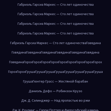
Габриэль Гарсиа Маркес — Сто лет одиночества
Габриэль Гарсиа Маркес — Сто лет одиночества
Габриэль Гарсиа Маркес — Сто лет одиночества
Габриэль Гарсиа Маркес — Сто лет одиночества
Габриэль Гарсиа Маркес — Сто лет одиночества
Говядина
Говядина
Говядина
Говядина
Говядина
Говядина
Говядина
Говядина
Горох
Горох
Горох
Горох
Горох
Горох
Горох
Горох
Горох
Горох
Горох
Груша
Груша
Груша
Груша
Груша
Груша
Груша
Груша
Груша
Гюнтер Грасс — Жестяной барабан
Даниэль Дефо — Робинзон Крузо
Дж. Д. Сэлинджер — Над пропастью во ржи
Дж. К. Роулинг — Гарри Поттер и философский камень