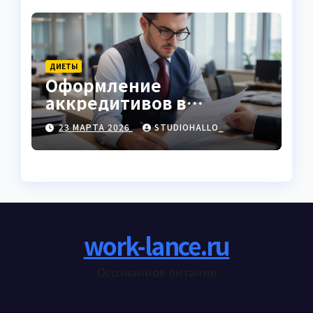
ДИЕТЫ
Оформление
аккредитивов в
международной
23 МАРТА 2026
STUDIOHALLO_
торговле
work-lance.ru
Осознанное питание