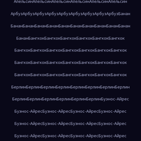
Апельсин
Апельсин
Апельсин
Апельсин
Апельсин
Апельсин
Арбуз
Арбуз
Арбуз
Арбуз
Арбуз
Арбуз
Арбуз
Арбуз
Арбуз
Банан
Банан
Банан
Банан
Банан
Банан
Банан
Банан
Банан
Банан
Банан
Банан
Бангкок
Бангкок
Бангкок
Бангкок
Бангкок
Бангкок
Бангкок
Бангкок
Бангкок
Бангкок
Бангкок
Бангкок
Бангкок
Бангкок
Бангкок
Бангкок
Бангкок
Бангкок
Бангкок
Бангкок
Бангкок
Бангкок
Бангкок
Бангкок
Бангкок
Бангкок
Бангкок
Берлин
Берлин
Берлин
Берлин
Берлин
Берлин
Берлин
Берлин
Берлин
Берлин
Берлин
Берлин
Берлин
Берлин
Буэнос-Айрес
Буэнос-Айрес
Буэнос-Айрес
Буэнос-Айрес
Буэнос-Айрес
Буэнос-Айрес
Буэнос-Айрес
Буэнос-Айрес
Буэнос-Айрес
Буэнос-Айрес
Буэнос-Айрес
Буэнос-Айрес
Буэнос-Айрес