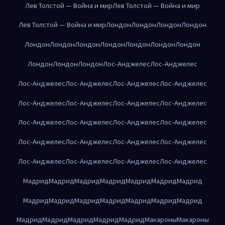
Лев Толстой — Война и мир
Лев Толстой — Война и мир
Лев Толстой — Война и мир
Лондон
Лондон
Лондон
Лондон
Лондон
Лондон
Лондон
Лондон
Лондон
Лондон
Лондон
Лондон
Лондон
Лондон
Лос-Анджелес
Лос-Анджелес
Лос-Анджелес
Лос-Анджелес
Лос-Анджелес
Лос-Анджелес
Лос-Анджелес
Лос-Анджелес
Лос-Анджелес
Лос-Анджелес
Лос-Анджелес
Лос-Анджелес
Лос-Анджелес
Лос-Анджелес
Лос-Анджелес
Лос-Анджелес
Лос-Анджелес
Лос-Анджелес
Лос-Анджелес
Лос-Анджелес
Лос-Анджелес
Лос-Анджелес
Мадрид
Мадрид
Мадрид
Мадрид
Мадрид
Мадрид
Мадрид
Мадрид
Мадрид
Мадрид
Мадрид
Мадрид
Мадрид
Мадрид
Мадрид
Мадрид
Мадрид
Мадрид
Мадрид
Макароны
Макароны