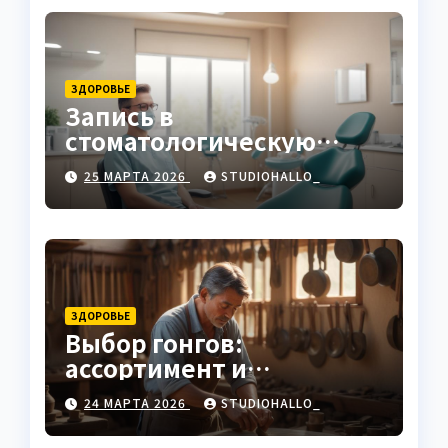
ЗДОРОВЬЕ
Запись в
стоматологическую
клинику
25 МАРТА 2026
STUDIOHALLO_
ЗДОРОВЬЕ
Выбор гонгов:
ассортимент и
характеристики
24 МАРТА 2026
STUDIOHALLO_