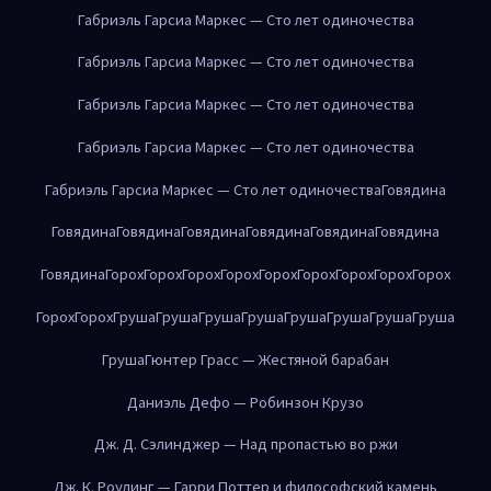
Габриэль Гарсиа Маркес — Сто лет одиночества
Габриэль Гарсиа Маркес — Сто лет одиночества
Габриэль Гарсиа Маркес — Сто лет одиночества
Габриэль Гарсиа Маркес — Сто лет одиночества
Габриэль Гарсиа Маркес — Сто лет одиночества
Говядина
Говядина
Говядина
Говядина
Говядина
Говядина
Говядина
Говядина
Горох
Горох
Горох
Горох
Горох
Горох
Горох
Горох
Горох
Горох
Горох
Груша
Груша
Груша
Груша
Груша
Груша
Груша
Груша
Груша
Гюнтер Грасс — Жестяной барабан
Даниэль Дефо — Робинзон Крузо
Дж. Д. Сэлинджер — Над пропастью во ржи
Дж. К. Роулинг — Гарри Поттер и философский камень