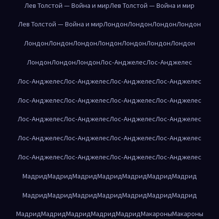
Лев Толстой — Война и мир
Лев Толстой — Война и мир
Лев Толстой — Война и мир
Лондон
Лондон
Лондон
Лондон
Лондон
Лондон
Лондон
Лондон
Лондон
Лондон
Лондон
Лондон
Лондон
Лондон
Лос-Анджелес
Лос-Анджелес
Лос-Анджелес
Лос-Анджелес
Лос-Анджелес
Лос-Анджелес
Лос-Анджелес
Лос-Анджелес
Лос-Анджелес
Лос-Анджелес
Лос-Анджелес
Лос-Анджелес
Лос-Анджелес
Лос-Анджелес
Лос-Анджелес
Лос-Анджелес
Лос-Анджелес
Лос-Анджелес
Лос-Анджелес
Лос-Анджелес
Лос-Анджелес
Лос-Анджелес
Мадрид
Мадрид
Мадрид
Мадрид
Мадрид
Мадрид
Мадрид
Мадрид
Мадрид
Мадрид
Мадрид
Мадрид
Мадрид
Мадрид
Мадрид
Мадрид
Мадрид
Мадрид
Мадрид
Макароны
Макароны