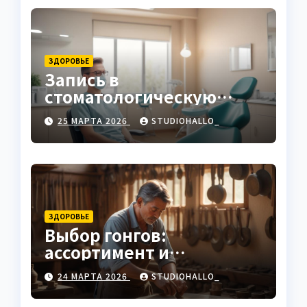
ЗДОРОВЬЕ
Запись в
стоматологическую
клинику
25 МАРТА 2026
STUDIOHALLO_
ЗДОРОВЬЕ
Выбор гонгов:
ассортимент и
характеристики
24 МАРТА 2026
STUDIOHALLO_