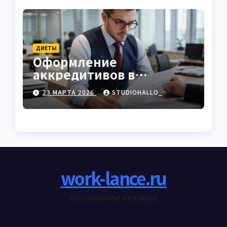
ДИЕТЫ
Оформление
аккредитивов в
международной
23 МАРТА 2026
STUDIOHALLO_
торговле
work-lance.ru
Осознанное питание