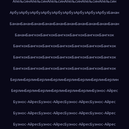
Апельсин
Апельсин
Апельсин
Апельсин
Апельсин
Апельсин
Арбуз
Арбуз
Арбуз
Арбуз
Арбуз
Арбуз
Арбуз
Арбуз
Арбуз
Банан
Банан
Банан
Банан
Банан
Банан
Банан
Банан
Банан
Банан
Банан
Банан
Бангкок
Бангкок
Бангкок
Бангкок
Бангкок
Бангкок
Бангкок
Бангкок
Бангкок
Бангкок
Бангкок
Бангкок
Бангкок
Бангкок
Бангкок
Бангкок
Бангкок
Бангкок
Бангкок
Бангкок
Бангкок
Бангкок
Бангкок
Бангкок
Бангкок
Бангкок
Бангкок
Берлин
Берлин
Берлин
Берлин
Берлин
Берлин
Берлин
Берлин
Берлин
Берлин
Берлин
Берлин
Берлин
Берлин
Буэнос-Айрес
Буэнос-Айрес
Буэнос-Айрес
Буэнос-Айрес
Буэнос-Айрес
Буэнос-Айрес
Буэнос-Айрес
Буэнос-Айрес
Буэнос-Айрес
Буэнос-Айрес
Буэнос-Айрес
Буэнос-Айрес
Буэнос-Айрес