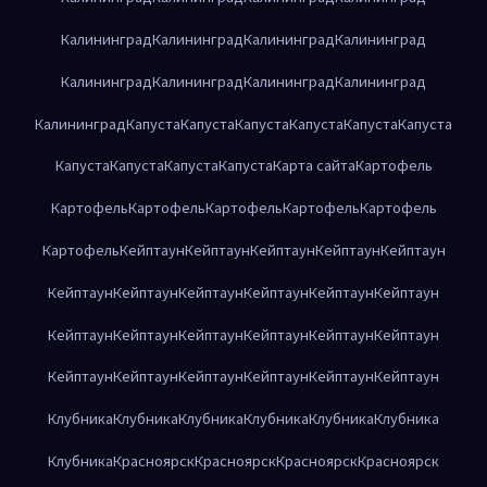
Калининград
Калининград
Калининград
Калининград
Калининград
Калининград
Калининград
Калининград
Калининград
Капуста
Капуста
Капуста
Капуста
Капуста
Капуста
Капуста
Капуста
Капуста
Капуста
Карта сайта
Картофель
Картофель
Картофель
Картофель
Картофель
Картофель
Картофель
Кейптаун
Кейптаун
Кейптаун
Кейптаун
Кейптаун
Кейптаун
Кейптаун
Кейптаун
Кейптаун
Кейптаун
Кейптаун
Кейптаун
Кейптаун
Кейптаун
Кейптаун
Кейптаун
Кейптаун
Кейптаун
Кейптаун
Кейптаун
Кейптаун
Кейптаун
Кейптаун
Клубника
Клубника
Клубника
Клубника
Клубника
Клубника
Клубника
Красноярск
Красноярск
Красноярск
Красноярск