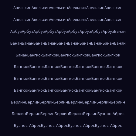
Апельсин
Апельсин
Апельсин
Апельсин
Апельсин
Апельсин
Апельсин
Апельсин
Апельсин
Апельсин
Апельсин
Апельсин
Арбуз
Арбуз
Арбуз
Арбуз
Арбуз
Арбуз
Арбуз
Арбуз
Арбуз
Банан
Банан
Банан
Банан
Банан
Банан
Банан
Банан
Банан
Банан
Банан
Банан
Бангкок
Бангкок
Бангкок
Бангкок
Бангкок
Бангкок
Бангкок
Бангкок
Бангкок
Бангкок
Бангкок
Бангкок
Бангкок
Бангкок
Бангкок
Бангкок
Бангкок
Бангкок
Бангкок
Бангкок
Бангкок
Бангкок
Бангкок
Бангкок
Бангкок
Бангкок
Бангкок
Берлин
Берлин
Берлин
Берлин
Берлин
Берлин
Берлин
Берлин
Берлин
Берлин
Берлин
Берлин
Берлин
Берлин
Буэнос-Айрес
Буэнос-Айрес
Буэнос-Айрес
Буэнос-Айрес
Буэнос-Айрес