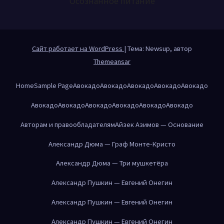
Осознанное питание
Сайт работает на WordPress
|
Тема: Newsup, автор
Themeansar
Home
Sample Page
Авокадо
Авокадо
Авокадо
Авокадо
Авокадо
Авокадо
Авокадо
Авокадо
Авокадо
Авокадо
Авокадо
Авторам и правообладателям
Айзек Азимов — Основание
Александр Дюма — Граф Монте-Кристо
Александр Дюма — Три мушкетёра
Александр Пушкин — Евгений Онегин
Александр Пушкин — Евгений Онегин
Александр Пушкин — Евгений Онегин