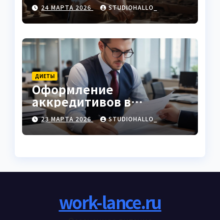
характеристики
24 МАРТА 2026
STUDIOHALLO_
ДИЕТЫ
Оформление
аккредитивов в
международной
23 МАРТА 2026
STUDIOHALLO_
торговле
work-lance.ru