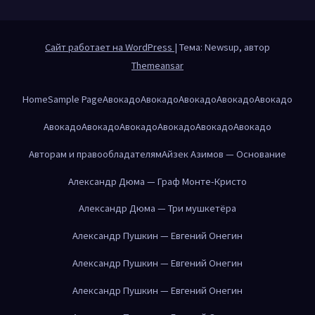
Сайт работает на WordPress
|
Тема: Newsup, автор
Themeansar
Home
Sample Page
Авокадо
Авокадо
Авокадо
Авокадо
Авокадо
Авокадо
Авокадо
Авокадо
Авокадо
Авокадо
Авокадо
Авторам и правообладателям
Айзек Азимов — Основание
Александр Дюма — Граф Монте-Кристо
Александр Дюма — Три мушкетёра
Александр Пушкин — Евгений Онегин
Александр Пушкин — Евгений Онегин
Александр Пушкин — Евгений Онегин