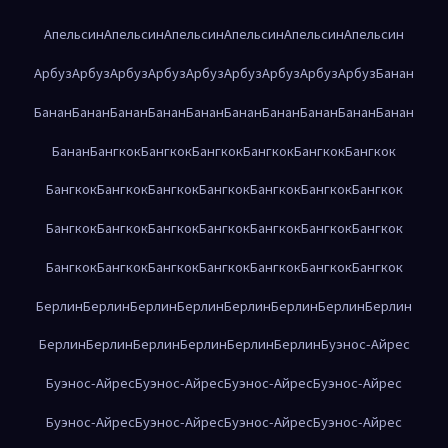
Апельсин
Апельсин
Апельсин
Апельсин
Апельсин
Апельсин
Арбуз
Арбуз
Арбуз
Арбуз
Арбуз
Арбуз
Арбуз
Арбуз
Арбуз
Банан
Банан
Банан
Банан
Банан
Банан
Банан
Банан
Банан
Банан
Банан
Банан
Бангкок
Бангкок
Бангкок
Бангкок
Бангкок
Бангкок
Бангкок
Бангкок
Бангкок
Бангкок
Бангкок
Бангкок
Бангкок
Бангкок
Бангкок
Бангкок
Бангкок
Бангкок
Бангкок
Бангкок
Бангкок
Бангкок
Бангкок
Бангкок
Бангкок
Бангкок
Бангкок
Берлин
Берлин
Берлин
Берлин
Берлин
Берлин
Берлин
Берлин
Берлин
Берлин
Берлин
Берлин
Берлин
Берлин
Буэнос-Айрес
Буэнос-Айрес
Буэнос-Айрес
Буэнос-Айрес
Буэнос-Айрес
Буэнос-Айрес
Буэнос-Айрес
Буэнос-Айрес
Буэнос-Айрес