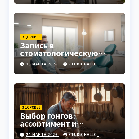
ЗДОРОВЬЕ
Запись в
стоматологическую
клинику
25 МАРТА 2026
STUDIOHALLO_
ЗДОРОВЬЕ
Выбор гонгов:
ассортимент и
характеристики
24 МАРТА 2026
STUDIOHALLO_