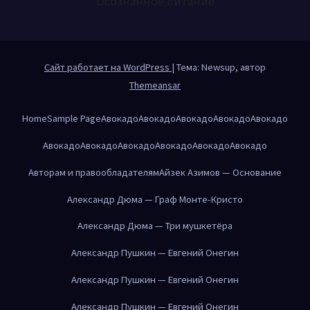
Осознанное питание
Сайт работает на WordPress
|
Тема: Newsup, автор
Themeansar
Home
Sample Page
Авокадо
Авокадо
Авокадо
Авокадо
Авокадо
Авокадо
Авокадо
Авокадо
Авокадо
Авокадо
Авокадо
Авторам и правообладателям
Айзек Азимов — Основание
Александр Дюма — Граф Монте-Кристо
Александр Дюма — Три мушкетёра
Александр Пушкин — Евгений Онегин
Александр Пушкин — Евгений Онегин
Александр Пушкин — Евгений Онегин