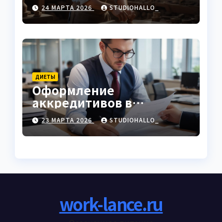
характеристики
24 МАРТА 2026
STUDIOHALLO_
ДИЕТЫ
Оформление
аккредитивов в
международной
23 МАРТА 2026
STUDIOHALLO_
торговле
work-lance.ru