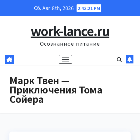
Перейти
Сб. Авг 8th, 2026
2:43:22 PM
к
содержанию
work-lance.ru
Осознанное питание
Марк Твен —
Приключения Тома
Сойера