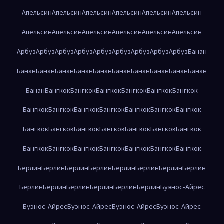
Апельсин
Апельсин
Апельсин
Апельсин
Апельсин
Апельсин
Апельсин
Апельсин
Апельсин
Апельсин
Апельсин
Апельсин
Арбуз
Арбуз
Арбуз
Арбуз
Арбуз
Арбуз
Арбуз
Арбуз
Арбуз
Банан
Банан
Банан
Банан
Банан
Банан
Банан
Банан
Банан
Банан
Банан
Банан
Бангкок
Бангкок
Бангкок
Бангкок
Бангкок
Бангкок
Бангкок
Бангкок
Бангкок
Бангкок
Бангкок
Бангкок
Бангкок
Бангкок
Бангкок
Бангкок
Бангкок
Бангкок
Бангкок
Бангкок
Бангкок
Бангкок
Бангкок
Бангкок
Бангкок
Бангкок
Бангкок
Берлин
Берлин
Берлин
Берлин
Берлин
Берлин
Берлин
Берлин
Берлин
Берлин
Берлин
Берлин
Берлин
Берлин
Буэнос-Айрес
Буэнос-Айрес
Буэнос-Айрес
Буэнос-Айрес
Буэнос-Айрес