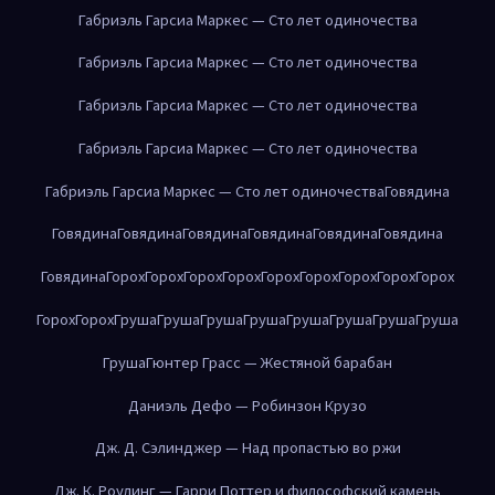
Габриэль Гарсиа Маркес — Сто лет одиночества
Габриэль Гарсиа Маркес — Сто лет одиночества
Габриэль Гарсиа Маркес — Сто лет одиночества
Габриэль Гарсиа Маркес — Сто лет одиночества
Габриэль Гарсиа Маркес — Сто лет одиночества
Говядина
Говядина
Говядина
Говядина
Говядина
Говядина
Говядина
Говядина
Горох
Горох
Горох
Горох
Горох
Горох
Горох
Горох
Горох
Горох
Горох
Груша
Груша
Груша
Груша
Груша
Груша
Груша
Груша
Груша
Гюнтер Грасс — Жестяной барабан
Даниэль Дефо — Робинзон Крузо
Дж. Д. Сэлинджер — Над пропастью во ржи
Дж. К. Роулинг — Гарри Поттер и философский камень