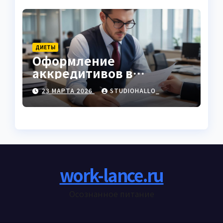
ДИЕТЫ
Оформление
аккредитивов в
международной
23 МАРТА 2026
STUDIOHALLO_
торговле
work-lance.ru
Осознанное питание