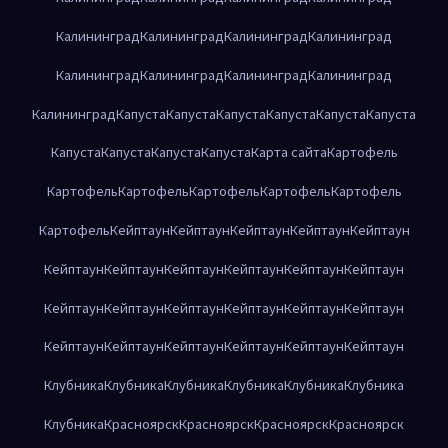
Калининград
Калининград
Калининград
Калининград
Калининград
Калининград
Калининград
Калининград
Калининград
Капуста
Капуста
Капуста
Капуста
Капуста
Капуста
Капуста
Капуста
Капуста
Капуста
Карта сайта
Картофель
Картофель
Картофель
Картофель
Картофель
Картофель
Картофель
Кейптаун
Кейптаун
Кейптаун
Кейптаун
Кейптаун
Кейптаун
Кейптаун
Кейптаун
Кейптаун
Кейптаун
Кейптаун
Кейптаун
Кейптаун
Кейптаун
Кейптаун
Кейптаун
Кейптаун
Кейптаун
Кейптаун
Кейптаун
Кейптаун
Кейптаун
Кейптаун
Клубника
Клубника
Клубника
Клубника
Клубника
Клубника
Клубника
Красноярск
Красноярск
Красноярск
Красноярск