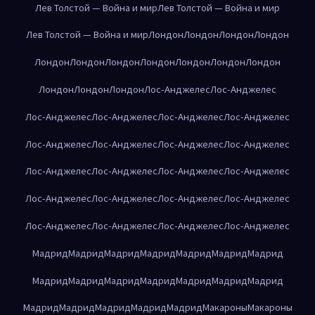
Лев Толстой — Война и мир
Лев Толстой — Война и мир
Лев Толстой — Война и мир
Лондон
Лондон
Лондон
Лондон
Лондон
Лондон
Лондон
Лондон
Лондон
Лондон
Лондон
Лондон
Лондон
Лондон
Лос-Анджелес
Лос-Анджелес
Лос-Анджелес
Лос-Анджелес
Лос-Анджелес
Лос-Анджелес
Лос-Анджелес
Лос-Анджелес
Лос-Анджелес
Лос-Анджелес
Лос-Анджелес
Лос-Анджелес
Лос-Анджелес
Лос-Анджелес
Лос-Анджелес
Лос-Анджелес
Лос-Анджелес
Лос-Анджелес
Лос-Анджелес
Лос-Анджелес
Лос-Анджелес
Лос-Анджелес
Мадрид
Мадрид
Мадрид
Мадрид
Мадрид
Мадрид
Мадрид
Мадрид
Мадрид
Мадрид
Мадрид
Мадрид
Мадрид
Мадрид
Мадрид
Мадрид
Мадрид
Мадрид
Мадрид
Макароны
Макароны