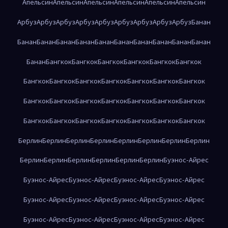
Апельсин
Апельсин
Апельсин
Апельсин
Апельсин
Апельсин
Арбуз
Арбуз
Арбуз
Арбуз
Арбуз
Арбуз
Арбуз
Арбуз
Арбуз
Банан
Банан
Банан
Банан
Банан
Банан
Банан
Банан
Банан
Банан
Банан
Банан
Бангкок
Бангкок
Бангкок
Бангкок
Бангкок
Бангкок
Бангкок
Бангкок
Бангкок
Бангкок
Бангкок
Бангкок
Бангкок
Бангкок
Бангкок
Бангкок
Бангкок
Бангкок
Бангкок
Бангкок
Бангкок
Бангкок
Бангкок
Бангкок
Бангкок
Бангкок
Бангкок
Берлин
Берлин
Берлин
Берлин
Берлин
Берлин
Берлин
Берлин
Берлин
Берлин
Берлин
Берлин
Берлин
Берлин
Буэнос-Айрес
Буэнос-Айрес
Буэнос-Айрес
Буэнос-Айрес
Буэнос-Айрес
Буэнос-Айрес
Буэнос-Айрес
Буэнос-Айрес
Буэнос-Айрес
Буэнос-Айрес
Буэнос-Айрес
Буэнос-Айрес
Буэнос-Айрес