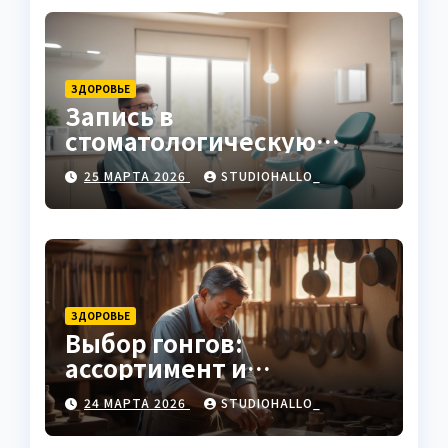
ЗДОРОВЬЕ
Запись в
стоматологическую
клинику
25 МАРТА 2026
STUDIOHALLO_
ЗДОРОВЬЕ
Выбор гонгов:
ассортимент и
характеристики
24 МАРТА 2026
STUDIOHALLO_