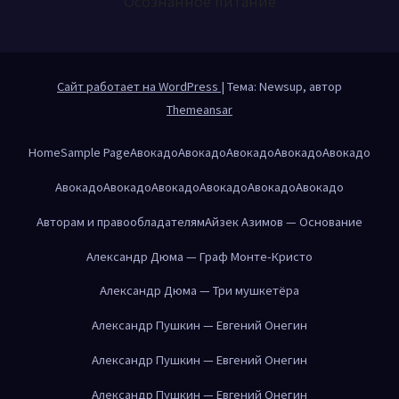
Осознанное питание
Сайт работает на WordPress
|
Тема: Newsup, автор
Themeansar
Home
Sample Page
Авокадо
Авокадо
Авокадо
Авокадо
Авокадо
Авокадо
Авокадо
Авокадо
Авокадо
Авокадо
Авокадо
Авторам и правообладателям
Айзек Азимов — Основание
Александр Дюма — Граф Монте-Кристо
Александр Дюма — Три мушкетёра
Александр Пушкин — Евгений Онегин
Александр Пушкин — Евгений Онегин
Александр Пушкин — Евгений Онегин