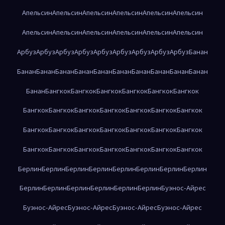
Апельсин
Апельсин
Апельсин
Апельсин
Апельсин
Апельсин
Апельсин
Апельсин
Апельсин
Апельсин
Апельсин
Апельсин
Арбуз
Арбуз
Арбуз
Арбуз
Арбуз
Арбуз
Арбуз
Арбуз
Арбуз
Банан
Банан
Банан
Банан
Банан
Банан
Банан
Банан
Банан
Банан
Банан
Банан
Бангкок
Бангкок
Бангкок
Бангкок
Бангкок
Бангкок
Бангкок
Бангкок
Бангкок
Бангкок
Бангкок
Бангкок
Бангкок
Бангкок
Бангкок
Бангкок
Бангкок
Бангкок
Бангкок
Бангкок
Бангкок
Бангкок
Бангкок
Бангкок
Бангкок
Бангкок
Бангкок
Берлин
Берлин
Берлин
Берлин
Берлин
Берлин
Берлин
Берлин
Берлин
Берлин
Берлин
Берлин
Берлин
Берлин
Буэнос-Айрес
Буэнос-Айрес
Буэнос-Айрес
Буэнос-Айрес
Буэнос-Айрес