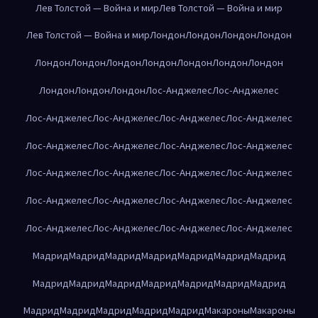
Лев Толстой — Война и мир
Лев Толстой — Война и мир
Лев Толстой — Война и мир
Лондон
Лондон
Лондон
Лондон
Лондон
Лондон
Лондон
Лондон
Лондон
Лондон
Лондон
Лондон
Лондон
Лондон
Лос-Анджелес
Лос-Анджелес
Лос-Анджелес
Лос-Анджелес
Лос-Анджелес
Лос-Анджелес
Лос-Анджелес
Лос-Анджелес
Лос-Анджелес
Лос-Анджелес
Лос-Анджелес
Лос-Анджелес
Лос-Анджелес
Лос-Анджелес
Лос-Анджелес
Лос-Анджелес
Лос-Анджелес
Лос-Анджелес
Лос-Анджелес
Лос-Анджелес
Лос-Анджелес
Лос-Анджелес
Мадрид
Мадрид
Мадрид
Мадрид
Мадрид
Мадрид
Мадрид
Мадрид
Мадрид
Мадрид
Мадрид
Мадрид
Мадрид
Мадрид
Мадрид
Мадрид
Мадрид
Мадрид
Мадрид
Макароны
Макароны