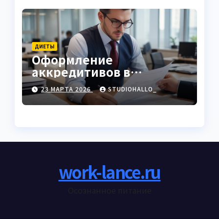
ДИЕТЫ
Оформление
аккредитивов в
международной
23 МАРТА 2026
STUDIOHALLO_
торговле
work-lance.ru
Осознанное питание