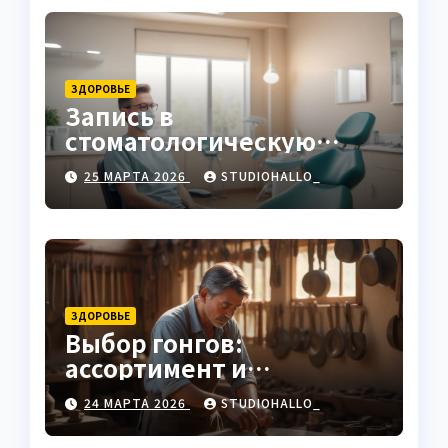
ЗДОРОВЬЕ
Запись в
стоматологическую
клинику
25 МАРТА 2026
STUDIOHALLO_
ЗДОРОВЬЕ
Выбор гонгов:
ассортимент и
характеристики
24 МАРТА 2026
STUDIOHALLO_