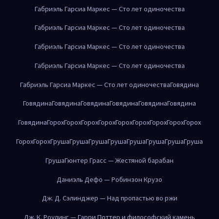
Габриэль Гарсиа Маркес — Сто лет одиночества
Габриэль Гарсиа Маркес — Сто лет одиночества
Габриэль Гарсиа Маркес — Сто лет одиночества
Габриэль Гарсиа Маркес — Сто лет одиночества
Габриэль Гарсиа Маркес — Сто лет одиночества
Говядина
Говядина
Говядина
Говядина
Говядина
Говядина
Говядина
Говядина
Горох
Горох
Горох
Горох
Горох
Горох
Горох
Горох
Горох
Горох
Горох
Груша
Груша
Груша
Груша
Груша
Груша
Груша
Груша
Груша
Гюнтер Грасс — Жестяной барабан
Даниэль Дефо — Робинзон Крузо
Дж. Д. Сэлинджер — Над пропастью во ржи
Дж. К. Роулинг — Гарри Поттер и философский камень