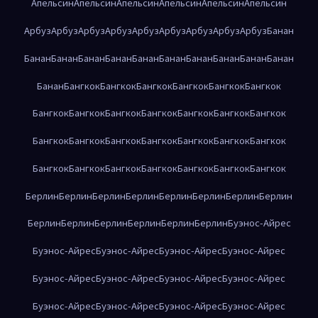
Апельсин
Апельсин
Апельсин
Апельсин
Апельсин
Апельсин
Арбуз
Арбуз
Арбуз
Арбуз
Арбуз
Арбуз
Арбуз
Арбуз
Арбуз
Банан
Банан
Банан
Банан
Банан
Банан
Банан
Банан
Банан
Банан
Банан
Банан
Бангкок
Бангкок
Бангкок
Бангкок
Бангкок
Бангкок
Бангкок
Бангкок
Бангкок
Бангкок
Бангкок
Бангкок
Бангкок
Бангкок
Бангкок
Бангкок
Бангкок
Бангкок
Бангкок
Бангкок
Бангкок
Бангкок
Бангкок
Бангкок
Бангкок
Бангкок
Бангкок
Берлин
Берлин
Берлин
Берлин
Берлин
Берлин
Берлин
Берлин
Берлин
Берлин
Берлин
Берлин
Берлин
Берлин
Буэнос-Айрес
Буэнос-Айрес
Буэнос-Айрес
Буэнос-Айрес
Буэнос-Айрес
Буэнос-Айрес
Буэнос-Айрес
Буэнос-Айрес
Буэнос-Айрес
Буэнос-Айрес
Буэнос-Айрес
Буэнос-Айрес
Буэнос-Айрес