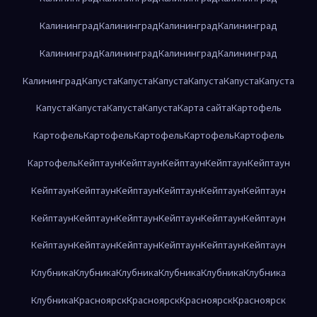
Калининград
Калининград
Калининград
Калининград
Калининград
Калининград
Калининград
Калининград
Калининград
Капуста
Капуста
Капуста
Капуста
Капуста
Капуста
Капуста
Капуста
Капуста
Капуста
Карта сайта
Картофель
Картофель
Картофель
Картофель
Картофель
Картофель
Картофель
Кейптаун
Кейптаун
Кейптаун
Кейптаун
Кейптаун
Кейптаун
Кейптаун
Кейптаун
Кейптаун
Кейптаун
Кейптаун
Кейптаун
Кейптаун
Кейптаун
Кейптаун
Кейптаун
Кейптаун
Кейптаун
Кейптаун
Кейптаун
Кейптаун
Кейптаун
Кейптаун
Клубника
Клубника
Клубника
Клубника
Клубника
Клубника
Клубника
Красноярск
Красноярск
Красноярск
Красноярск