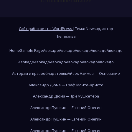
Осознанное питание
Сайт работает на WordPress
|
Тема: Newsup, автор
Themeansar
Home
Sample Page
Авокадо
Авокадо
Авокадо
Авокадо
Авокадо
Авокадо
Авокадо
Авокадо
Авокадо
Авокадо
Авокадо
Авторам и правообладателям
Айзек Азимов — Основание
Александр Дюма — Граф Монте-Кристо
Александр Дюма — Три мушкетёра
Александр Пушкин — Евгений Онегин
Александр Пушкин — Евгений Онегин
Александр Пушкин — Евгений Онегин