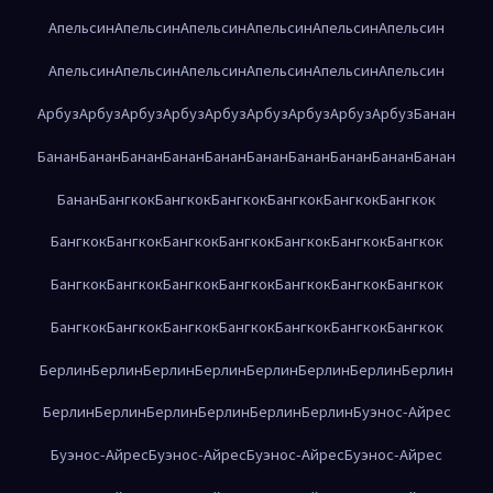
Апельсин
Апельсин
Апельсин
Апельсин
Апельсин
Апельсин
Апельсин
Апельсин
Апельсин
Апельсин
Апельсин
Апельсин
Арбуз
Арбуз
Арбуз
Арбуз
Арбуз
Арбуз
Арбуз
Арбуз
Арбуз
Банан
Банан
Банан
Банан
Банан
Банан
Банан
Банан
Банан
Банан
Банан
Банан
Бангкок
Бангкок
Бангкок
Бангкок
Бангкок
Бангкок
Бангкок
Бангкок
Бангкок
Бангкок
Бангкок
Бангкок
Бангкок
Бангкок
Бангкок
Бангкок
Бангкок
Бангкок
Бангкок
Бангкок
Бангкок
Бангкок
Бангкок
Бангкок
Бангкок
Бангкок
Бангкок
Берлин
Берлин
Берлин
Берлин
Берлин
Берлин
Берлин
Берлин
Берлин
Берлин
Берлин
Берлин
Берлин
Берлин
Буэнос-Айрес
Буэнос-Айрес
Буэнос-Айрес
Буэнос-Айрес
Буэнос-Айрес