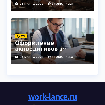
характеристики
24 МАРТА 2026
STUDIOHALLO_
ДИЕТЫ
Оформление
аккредитивов в
международной
23 МАРТА 2026
STUDIOHALLO_
торговле
work-lance.ru