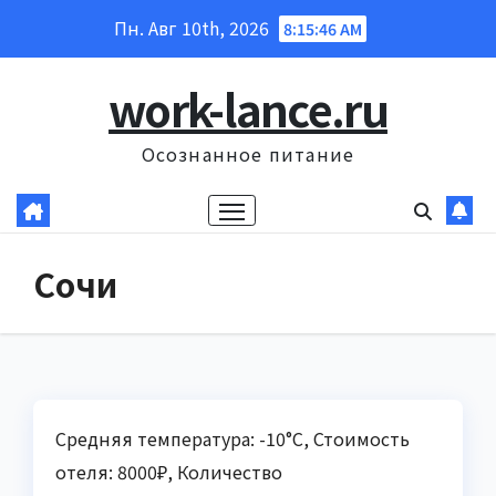
Перейти
Пн. Авг 10th, 2026
8:15:47 AM
к
содержанию
work-lance.ru
Осознанное питание
Сочи
Средняя температура: -10°C, Стоимость
отеля: 8000₽, Количество