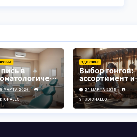
ОРОВЬЕ
ЗДОРОВЬЕ
апись в
Выбор гонгов:
томатологическ
ассортимент и
ю клинику
характеристи
25 МАРТА 2026
24 МАРТА 2026
DIOHALLO_
STUDIOHALLO_