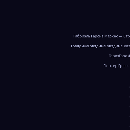
Габриэль Гарсиа Маркес — Ст
Говядина
Говядина
Говядина
Гов
Горох
Горох
Гюнтер Грасс