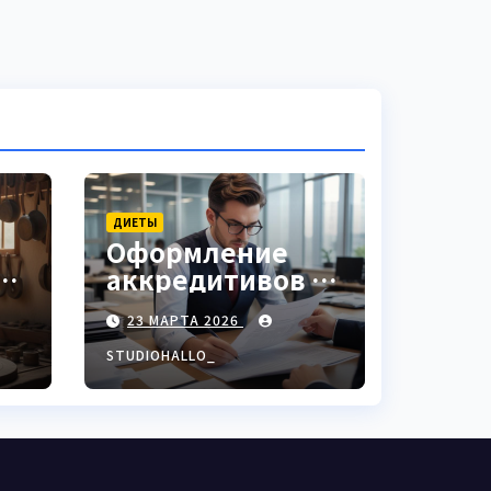
ДИЕТЫ
Оформление
аккредитивов в
ки
международной
23 МАРТА 2026
торговле
STUDIOHALLO_