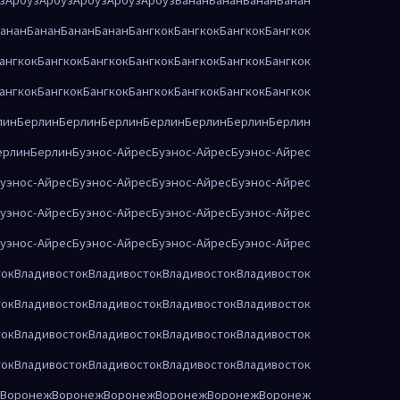
анан
Банан
Банан
Банан
Бангкок
Бангкок
Бангкок
Бангкок
ангкок
Бангкок
Бангкок
Бангкок
Бангкок
Бангкок
Бангкок
ангкок
Бангкок
Бангкок
Бангкок
Бангкок
Бангкок
Бангкок
лин
Берлин
Берлин
Берлин
Берлин
Берлин
Берлин
Берлин
ерлин
Берлин
Буэнос-Айрес
Буэнос-Айрес
Буэнос-Айрес
уэнос-Айрес
Буэнос-Айрес
Буэнос-Айрес
Буэнос-Айрес
уэнос-Айрес
Буэнос-Айрес
Буэнос-Айрес
Буэнос-Айрес
уэнос-Айрес
Буэнос-Айрес
Буэнос-Айрес
Буэнос-Айрес
ток
Владивосток
Владивосток
Владивосток
Владивосток
ток
Владивосток
Владивосток
Владивосток
Владивосток
ток
Владивосток
Владивосток
Владивосток
Владивосток
ток
Владивосток
Владивосток
Владивосток
Владивосток
Воронеж
Воронеж
Воронеж
Воронеж
Воронеж
Воронеж