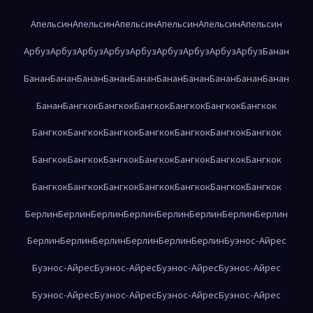
Апельсин
Апельсин
Апельсин
Апельсин
Апельсин
Апельсин
Арбуз
Арбуз
Арбуз
Арбуз
Арбуз
Арбуз
Арбуз
Арбуз
Арбуз
Банан
Банан
Банан
Банан
Банан
Банан
Банан
Банан
Банан
Банан
Банан
Банан
Бангкок
Бангкок
Бангкок
Бангкок
Бангкок
Бангкок
Бангкок
Бангкок
Бангкок
Бангкок
Бангкок
Бангкок
Бангкок
Бангкок
Бангкок
Бангкок
Бангкок
Бангкок
Бангкок
Бангкок
Бангкок
Бангкок
Бангкок
Бангкок
Бангкок
Бангкок
Бангкок
Берлин
Берлин
Берлин
Берлин
Берлин
Берлин
Берлин
Берлин
Берлин
Берлин
Берлин
Берлин
Берлин
Берлин
Буэнос-Айрес
Буэнос-Айрес
Буэнос-Айрес
Буэнос-Айрес
Буэнос-Айрес
Буэнос-Айрес
Буэнос-Айрес
Буэнос-Айрес
Буэнос-Айрес