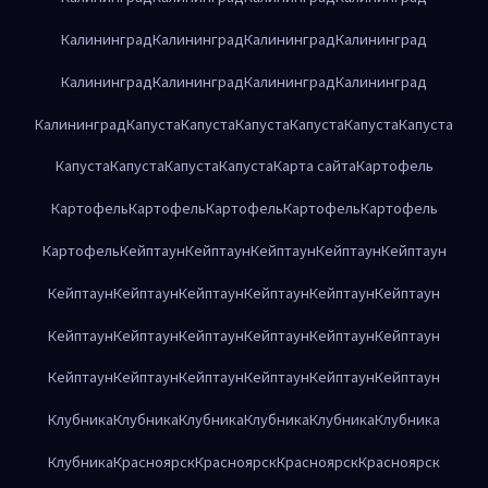
Калининград
Калининград
Калининград
Калининград
Калининград
Калининград
Калининград
Калининград
Калининград
Капуста
Капуста
Капуста
Капуста
Капуста
Капуста
Капуста
Капуста
Капуста
Капуста
Карта сайта
Картофель
Картофель
Картофель
Картофель
Картофель
Картофель
Картофель
Кейптаун
Кейптаун
Кейптаун
Кейптаун
Кейптаун
Кейптаун
Кейптаун
Кейптаун
Кейптаун
Кейптаун
Кейптаун
Кейптаун
Кейптаун
Кейптаун
Кейптаун
Кейптаун
Кейптаун
Кейптаун
Кейптаун
Кейптаун
Кейптаун
Кейптаун
Кейптаун
Клубника
Клубника
Клубника
Клубника
Клубника
Клубника
Клубника
Красноярск
Красноярск
Красноярск
Красноярск