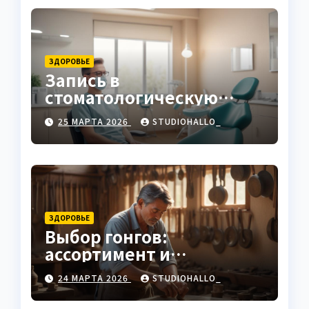
ЗДОРОВЬЕ
Запись в
стоматологическую
клинику
25 МАРТА 2026
STUDIOHALLO_
ЗДОРОВЬЕ
Выбор гонгов:
ассортимент и
характеристики
24 МАРТА 2026
STUDIOHALLO_