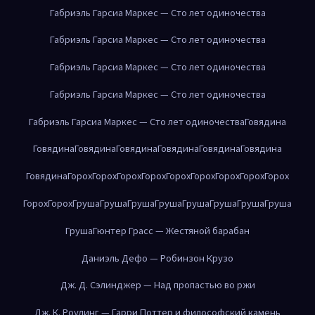
Габриэль Гарсиа Маркес — Сто лет одиночества
Габриэль Гарсиа Маркес — Сто лет одиночества
Габриэль Гарсиа Маркес — Сто лет одиночества
Габриэль Гарсиа Маркес — Сто лет одиночества
Габриэль Гарсиа Маркес — Сто лет одиночества
Говядина
Говядина
Говядина
Говядина
Говядина
Говядина
Говядина
Говядина
Горох
Горох
Горох
Горох
Горох
Горох
Горох
Горох
Горох
Горох
Горох
Груша
Груша
Груша
Груша
Груша
Груша
Груша
Груша
Груша
Гюнтер Грасс — Жестяной барабан
Даниэль Дефо — Робинзон Крузо
Дж. Д. Сэлинджер — Над пропастью во ржи
Дж. К. Роулинг — Гарри Поттер и философский камень