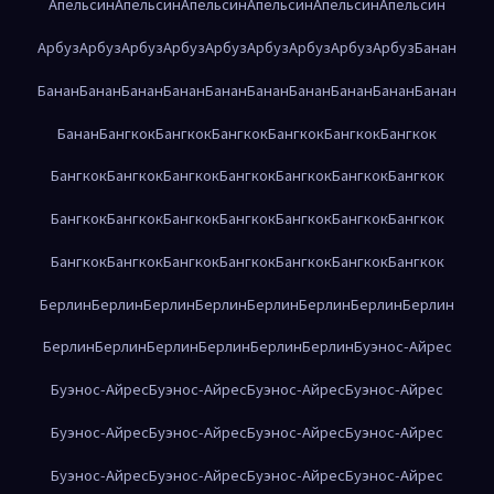
Апельсин
Апельсин
Апельсин
Апельсин
Апельсин
Апельсин
Арбуз
Арбуз
Арбуз
Арбуз
Арбуз
Арбуз
Арбуз
Арбуз
Арбуз
Банан
Банан
Банан
Банан
Банан
Банан
Банан
Банан
Банан
Банан
Банан
Банан
Бангкок
Бангкок
Бангкок
Бангкок
Бангкок
Бангкок
Бангкок
Бангкок
Бангкок
Бангкок
Бангкок
Бангкок
Бангкок
Бангкок
Бангкок
Бангкок
Бангкок
Бангкок
Бангкок
Бангкок
Бангкок
Бангкок
Бангкок
Бангкок
Бангкок
Бангкок
Бангкок
Берлин
Берлин
Берлин
Берлин
Берлин
Берлин
Берлин
Берлин
Берлин
Берлин
Берлин
Берлин
Берлин
Берлин
Буэнос-Айрес
Буэнос-Айрес
Буэнос-Айрес
Буэнос-Айрес
Буэнос-Айрес
Буэнос-Айрес
Буэнос-Айрес
Буэнос-Айрес
Буэнос-Айрес
Буэнос-Айрес
Буэнос-Айрес
Буэнос-Айрес
Буэнос-Айрес