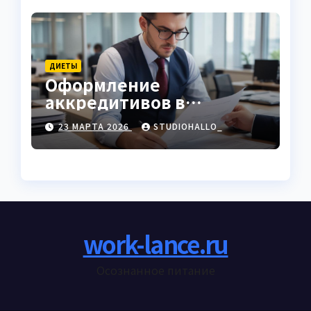
ДИЕТЫ
Оформление
аккредитивов в
международной
23 МАРТА 2026
STUDIOHALLO_
торговле
work-lance.ru
Осознанное питание