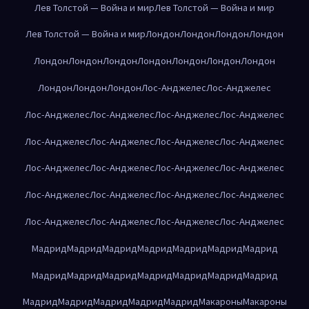
Лев Толстой — Война и мир
Лев Толстой — Война и мир
Лев Толстой — Война и мир
Лондон
Лондон
Лондон
Лондон
Лондон
Лондон
Лондон
Лондон
Лондон
Лондон
Лондон
Лондон
Лондон
Лондон
Лос-Анджелес
Лос-Анджелес
Лос-Анджелес
Лос-Анджелес
Лос-Анджелес
Лос-Анджелес
Лос-Анджелес
Лос-Анджелес
Лос-Анджелес
Лос-Анджелес
Лос-Анджелес
Лос-Анджелес
Лос-Анджелес
Лос-Анджелес
Лос-Анджелес
Лос-Анджелес
Лос-Анджелес
Лос-Анджелес
Лос-Анджелес
Лос-Анджелес
Лос-Анджелес
Лос-Анджелес
Мадрид
Мадрид
Мадрид
Мадрид
Мадрид
Мадрид
Мадрид
Мадрид
Мадрид
Мадрид
Мадрид
Мадрид
Мадрид
Мадрид
Мадрид
Мадрид
Мадрид
Мадрид
Мадрид
Макароны
Макароны